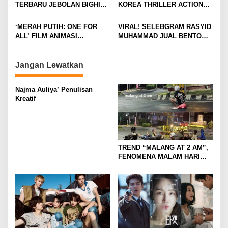
a
TERBARU JEBOLAN BIGHIT,
KOREA THRILLER ACTION
t
CORTIS BANJIR
YANG BIKIN TEGANG DAN
ANTUSIASME DAN RASA
GREGET SEPANJANG
i
‘MERAH PUTIH: ONE FOR
VIRAL! SELEBGRAM RASYID
PENASARAN
NONTON
ALL’ FILM ANIMASI
MUHAMMAD JUAL BENTO
o
BERTEMA KEBANGSAAN
“ALA CECE” ISI MINIMALIS,
n
DIKRITIK BANYAK NETIZEN
HASILNYA UNTUK SEDEKAH
Jangan Lewatkan
Najma Auliya’ Penulisan
Kreatif
TREND “MALANG AT 2 AM”,
FENOMENA MALAM HARI
KOTA MALANG DI
KALANGAN ANAK MUDA