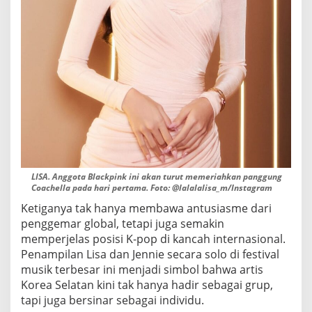
D
E
N
G
A
N
A
K
S
I
M
E
M
U
LISA. Anggota Blackpink ini akan turut memeriahkan panggung
K
Coachella pada hari pertama. Foto: @lalalalisa_m/Instagram
A
Ketiganya tak hanya membawa antusiasme dari
U
penggemar global, tetapi juga semakin
memperjelas posisi K-pop di kancah internasional.
Penampilan Lisa dan Jennie secara solo di festival
musik terbesar ini menjadi simbol bahwa artis
Korea Selatan kini tak hanya hadir sebagai grup,
tapi juga bersinar sebagai individu.