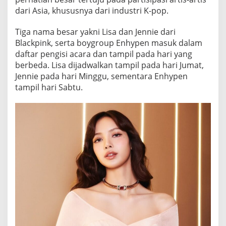
I
dari Asia, khususnya dari industri K-pop.
K
A
Tiga nama besar yakni Lisa dan Jennie dari
N
Blackpink, serta boygroup Enhypen masuk dalam
P
A
daftar pengisi acara dan tampil pada hari yang
N
berbeda. Lisa dijadwalkan tampil pada hari Jumat,
G
Jennie pada hari Minggu, sementara Enhypen
G
tampil hari Sabtu.
U
N
G
I
N
T
E
R
N
A
S
I
O
N
A
L