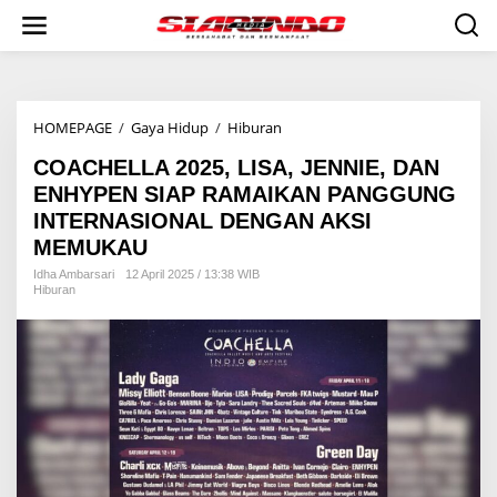
S
k
i
p
t
o
HOMEPAGE
/
Gaya Hidup
/
Hiburan
C
c
O
o
COACHELLA 2025, LISA, JENNIE, DAN
A
n
C
t
ENHYPEN SIAP RAMAIKAN PANGGUNG
H
e
INTERNASIONAL DENGAN AKSI
E
n
MEMUKAU
L
t
L
Idha Ambarsari
12 April 2025 / 13:38 WIB
A
Hiburan
2
0
2
5
,
L
I
S
A
,