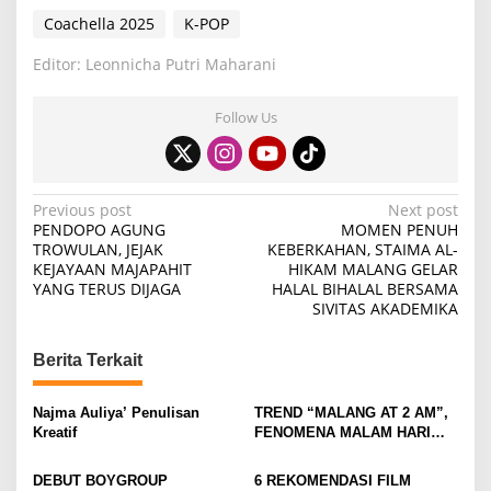
Coachella 2025
K-POP
Editor: Leonnicha Putri Maharani
Follow Us
P
Previous post
Next post
PENDOPO AGUNG
MOMEN PENUH
o
TROWULAN, JEJAK
KEBERKAHAN, STAIMA AL-
KEJAYAAN MAJAPAHIT
HIKAM MALANG GELAR
s
YANG TERUS DIJAGA
HALAL BIHALAL BERSAMA
t
SIVITAS AKADEMIKA
n
Berita Terkait
a
v
Najma Auliya’ Penulisan
TREND “MALANG AT 2 AM”,
i
Kreatif
FENOMENA MALAM HARI
KOTA MALANG DI
g
KALANGAN ANAK MUDA
DEBUT BOYGROUP
6 REKOMENDASI FILM