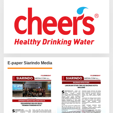
r
:
E-paper Siarindo Media