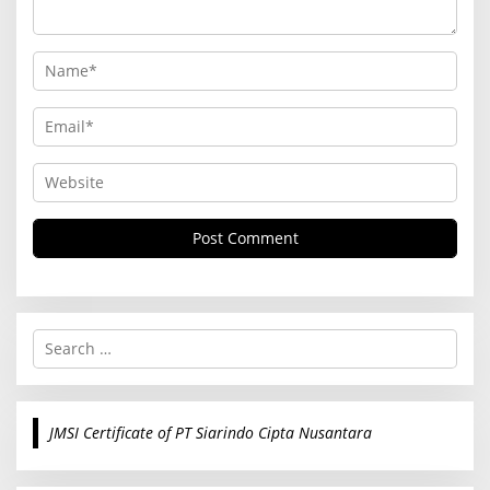
S
e
a
r
c
JMSI Certificate of PT Siarindo Cipta Nusantara
h
f
o