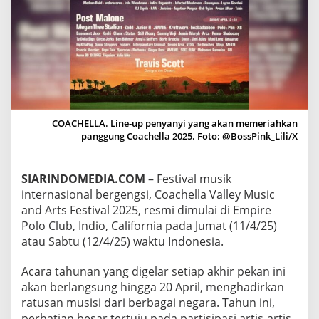
J
E
N
N
I
E
,
D
A
N
COACHELLA. Line-up penyanyi yang akan memeriahkan
E
panggung Coachella 2025. Foto: @BossPink_Lili/X
N
H
Y
SIARINDOMEDIA.COM
– Festival musik
P
internasional bergengsi, Coachella Valley Music
E
and Arts Festival 2025, resmi dimulai di Empire
N
Polo Club, Indio, California pada Jumat (11/4/25)
S
I
atau Sabtu (12/4/25) waktu Indonesia.
A
P
Acara tahunan yang digelar setiap akhir pekan ini
R
akan berlangsung hingga 20 April, menghadirkan
A
ratusan musisi dari berbagai negara. Tahun ini,
M
A
perhatian besar tertuju pada partisipasi artis-artis