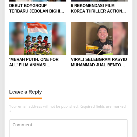
DEBUT BOYGROUP
6 REKOMENDASI FILM
TERBARU JEBOLAN BIGHIT,
KOREA THRILLER ACTION
CORTIS BANJIR
YANG BIKIN TEGANG DAN
ANTUSIASME DAN RASA
GREGET SEPANJANG
PENASARAN
NONTON
‘MERAH PUTIH: ONE FOR
VIRAL! SELEBGRAM RASYID
ALL’ FILM ANIMASI
MUHAMMAD JUAL BENTO
BERTEMA KEBANGSAAN
“ALA CECE” ISI MINIMALIS,
DIKRITIK BANYAK NETIZEN
HASILNYA UNTUK SEDEKAH
Leave a Reply
Your email address will not be published.
Required fields are marked
*