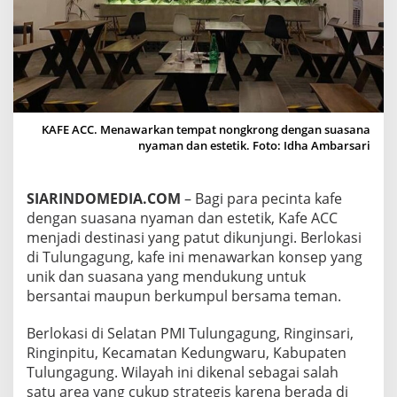
R
O
N
G
K
E
K
I
KAFE ACC. Menawarkan tempat nongkrong dengan suasana
N
nyaman dan estetik. Foto: Idha Ambarsari
I
A
N
SIARINDOMEDIA.COM
– Bagi para pecinta kafe
D
E
dengan suasana nyaman dan estetik, Kafe ACC
N
menjadi destinasi yang patut dikunjungi. Berlokasi
G
di Tulungagung, kafe ini menawarkan konsep yang
A
unik dan suasana yang mendukung untuk
N
bersantai maupun berkumpul bersama teman.
S
U
A
Berlokasi di Selatan PMI Tulungagung, Ringinsari,
S
Ringinpitu, Kecamatan Kedungwaru, Kabupaten
A
Tulungagung. Wilayah ini dikenal sebagai salah
N
satu area yang cukup strategis karena berada di
A