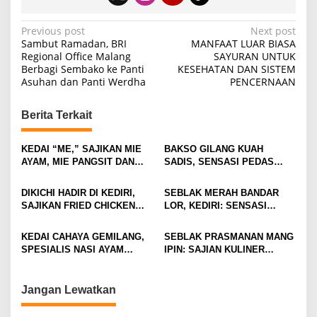
P
Previous post
Next post
Sambut Ramadan, BRI
MANFAAT LUAR BIASA
o
Regional Office Malang
SAYURAN UNTUK
Berbagi Sembako ke Panti
KESEHATAN DAN SISTEM
s
Asuhan dan Panti Werdha
PENCERNAAN
t
n
Berita Terkait
a
v
KEDAI “ME,” SAJIKAN MIE
BAKSO GILANG KUAH
AYAM, MIE PANGSIT DAN
SADIS, SENSASI PEDAS
i
MIE NDOWER HANYA 8 RIBU
MEMBAKAR MULUT DENGAN
SAJA
GORENG USUS CRISPY
g
DIKICHI HADIR DI KEDIRI,
SEBLAK MERAH BANDAR
IKONIKNYA
SAJIKAN FRIED CHICKEN
LOR, KEDIRI: SENSASI
a
MULAI RP10 RIBUAN
PEDAS GURIH DENGAN
t
HARGA TERJANGKAU
KEDAI CAHAYA GEMILANG,
SEBLAK PRASMANAN MANG
i
SPESIALIS NASI AYAM
IPIN: SAJIAN KULINER
DENGAN SUASANA HOMIE DI
PEDAS DI GRESIK DENGAN
o
JANTUNG KOTA MALANG
HARGA RAMAH KANTONG
n
Jangan Lewatkan