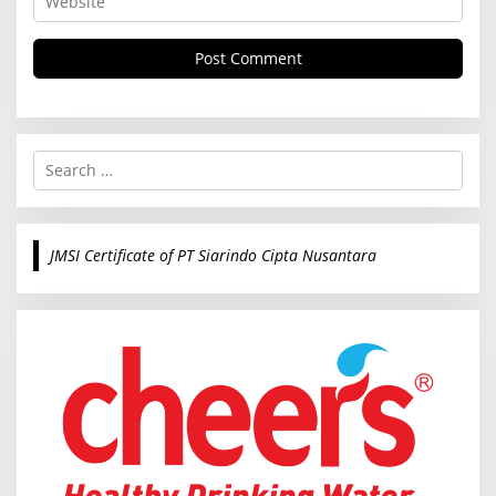
S
e
a
r
c
JMSI Certificate of PT Siarindo Cipta Nusantara
h
f
o
r
: