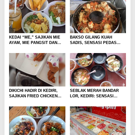
KEDAI “ME,” SAJIKAN MIE
BAKSO GILANG KUAH
AYAM, MIE PANGSIT DAN
SADIS, SENSASI PEDAS
MIE NDOWER HANYA 8 RIBU
MEMBAKAR MULUT DENGAN
SAJA
GORENG USUS CRISPY
IKONIKNYA
DIKICHI HADIR DI KEDIRI,
SEBLAK MERAH BANDAR
SAJIKAN FRIED CHICKEN
LOR, KEDIRI: SENSASI
MULAI RP10 RIBUAN
PEDAS GURIH DENGAN
HARGA TERJANGKAU