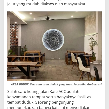
N
jalur yang mudah diakses oleh masyarakat.
Y
A
M
A
N
D
I
T
U
L
U
N
G
A
G
U
N
G
AREA DUDUK. Tersedia area duduk yang luas. Foto Idha Ambarsari
Salah satu keunggulan Kafe ACC adalah
kenyamanan tempat serta banyaknya fasilitas
tempat duduk. Seorang pengunjung
mengungkapkan bahwa kafe ini menyediakan