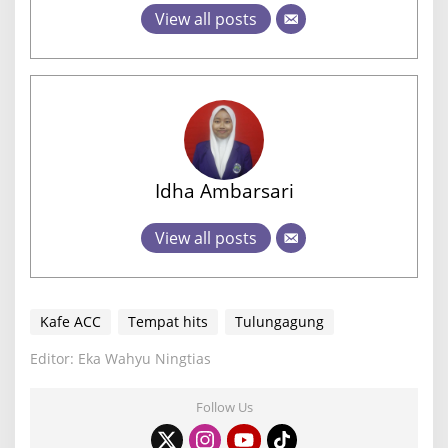
View all posts
Idha Ambarsari
View all posts
Kafe ACC
Tempat hits
Tulungagung
Editor: Eka Wahyu Ningtias
Follow Us