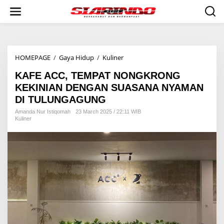
S
k
i
p
t
o
HOMEPAGE
/
Gaya Hidup
/
Kuliner
K
c
A
o
KAFE ACC, TEMPAT NONGKRONG
F
n
E
t
KEKINIAN DENGAN SUASANA NYAMAN
A
e
DI TULUNGAGUNG
C
n
C
t
Amanda Nur Istiqomah
23 March 2025 / 22:11 WIB
Kuliner
,
T
E
M
P
A
T
N
O
N
G
K