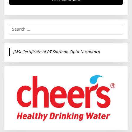
S
e
a
r
c
JMSI Certificate of PT Siarindo Cipta Nusantara
h
f
o
r
: