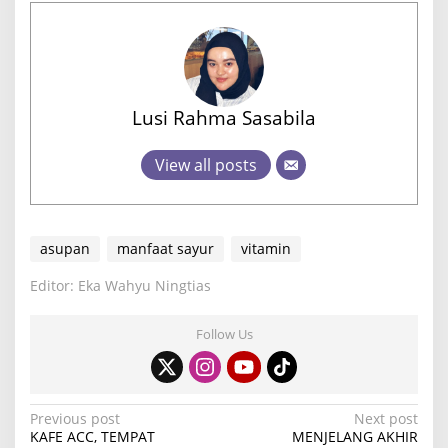
Lusi Rahma Sasabila
View all posts
asupan
manfaat sayur
vitamin
Editor: Eka Wahyu Ningtias
Follow Us
P
Previous post
Next post
KAFE ACC, TEMPAT
MENJELANG AKHIR