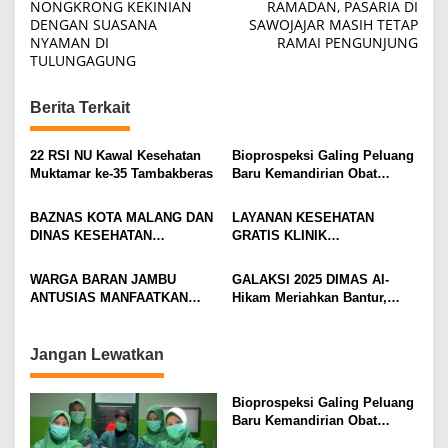
o
NONGKRONG KEKINIAN
RAMADAN, PASARIA DI
DENGAN SUASANA
SAWOJAJAR MASIH TETAP
s
NYAMAN DI
RAMAI PENGUNJUNG
t
TULUNGAGUNG
n
Berita Terkait
a
v
22 RSI NU Kawal Kesehatan
Bioprospeksi Galing Peluang
i
Muktamar ke-35 Tambakberas
Baru Kemandirian Obat
Nasional
g
BAZNAS KOTA MALANG DAN
LAYANAN KESEHATAN
a
DINAS KESEHATAN
GRATIS KLINIK
t
BERSINERGI PERKUAT
HIDAYATULLAH BMH
SOSIALISASI ZAKAT &
SUKSESKAN HUT KE-9 YPI
i
WARGA BARAN JAMBU
GALAKSI 2025 DIMAS Al-
PENCEGAHAN PENYAKIT
AL FATTAH BATU
ANTUSIAS MANFAATKAN
Hikam Meriahkan Bantur,
o
MENULAR
PROGRAM CEK KESEHATAN
Tunjukkan Bukti Nyata
n
GRATIS BMH
Pengabdian Santri
Jangan Lewatkan
Bioprospeksi Galing Peluang
Baru Kemandirian Obat
Nasional