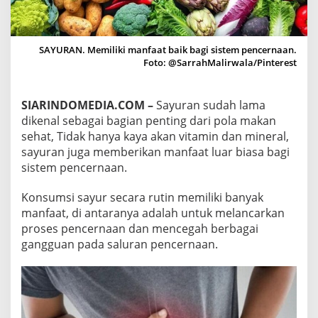
U
R
A
N
SAYURAN. Memiliki manfaat baik bagi sistem pencernaan.
U
Foto: @SarrahMalirwala/Pinterest
N
T
U
SIARINDOMEDIA.COM –
Sayuran sudah lama
K
dikenal sebagai bagian penting dari pola makan
K
E
sehat, Tidak hanya kaya akan vitamin dan mineral,
S
sayuran juga memberikan manfaat luar biasa bagi
E
sistem pencernaan.
H
A
Konsumsi sayur secara rutin memiliki banyak
T
A
manfaat, di antaranya adalah untuk melancarkan
N
proses pencernaan dan mencegah berbagai
D
gangguan pada saluran pencernaan.
A
N
S
I
S
T