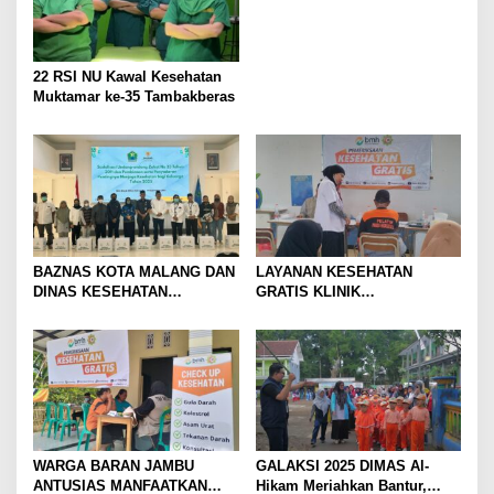
22 RSI NU Kawal Kesehatan
Muktamar ke-35 Tambakberas
BAZNAS KOTA MALANG DAN
LAYANAN KESEHATAN
DINAS KESEHATAN
GRATIS KLINIK
BERSINERGI PERKUAT
HIDAYATULLAH BMH
SOSIALISASI ZAKAT &
SUKSESKAN HUT KE-9 YPI
PENCEGAHAN PENYAKIT
AL FATTAH BATU
MENULAR
WARGA BARAN JAMBU
GALAKSI 2025 DIMAS Al-
ANTUSIAS MANFAATKAN
Hikam Meriahkan Bantur,