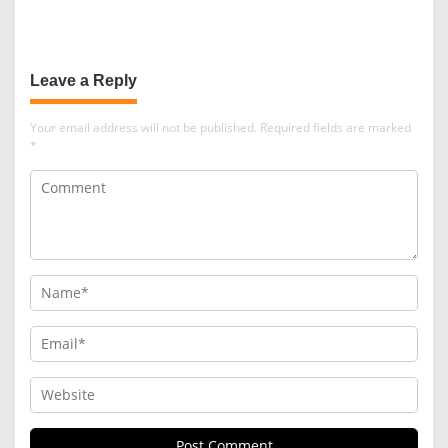
PROGRAM CEK KESEHATAN
Tunjukkan Bukti Nyata
GRATIS BMH
Pengabdian Santri
Leave a Reply
Your email address will not be published.
Required fields are marked
*