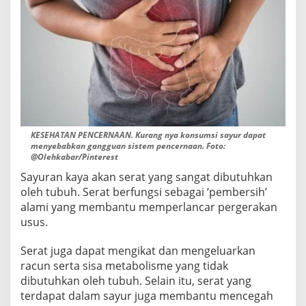
E
M
P
E
N
C
E
R
N
A
A
KESEHATAN PENCERNAAN. Kurang nya konsumsi sayur dapat
N
menyebabkan gangguan sistem pencernaan. Foto:
@Olehkabar/Pinterest
Sayuran kaya akan serat yang sangat dibutuhkan
oleh tubuh. Serat berfungsi sebagai ‘pembersih’
alami yang membantu memperlancar pergerakan
usus.
Serat juga dapat mengikat dan mengeluarkan
racun serta sisa metabolisme yang tidak
dibutuhkan oleh tubuh. Selain itu, serat yang
terdapat dalam sayur juga membantu mencegah