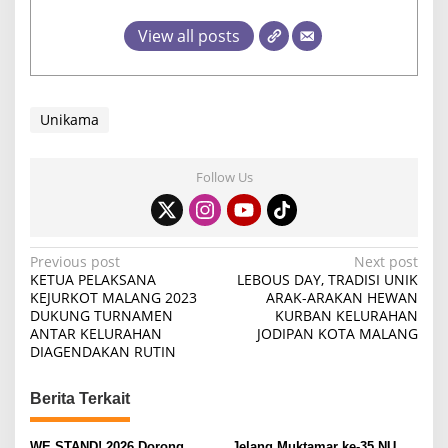
View all posts
Unikama
Follow Us
P
Previous post
Next post
KETUA PELAKSANA
LEBOUS DAY, TRADISI UNIK
o
KEJURKOT MALANG 2023
ARAK-ARAKAN HEWAN
DUKUNG TURNAMEN
KURBAN KELURAHAN
s
ANTAR KELURAHAN
JODIPAN KOTA MALANG
t
DIAGENDAKAN RUTIN
n
Berita Terkait
a
v
WE STAND! 2026 Dorong
Jelang Muktamar ke-35 NU