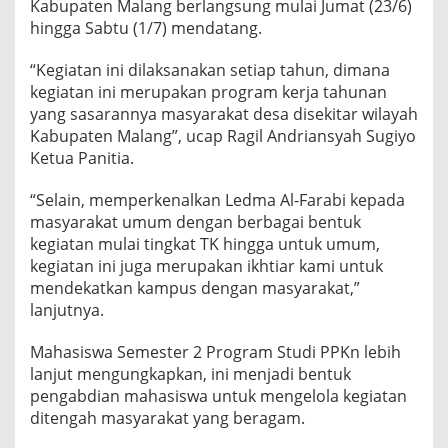
Kabupaten Malang berlangsung mulai Jumat (23/6)
A
hingga Sabtu (1/7) mendatang.
R
I
D
“Kegiatan ini dilaksanakan setiap tahun, dimana
A
kegiatan ini merupakan program kerja tahunan
K
yang sasarannya masyarakat desa disekitar wilayah
W
Kabupaten Malang”, ucap Ragil Andriansyah Sugiyo
A
H
Ketua Panitia.
I
D
“Selain, memperkenalkan Ledma Al-Farabi kepada
U
masyarakat umum dengan berbagai bentuk
L
kegiatan mulai tingkat TK hingga untuk umum,
Q
U
kegiatan ini juga merupakan ikhtiar kami untuk
R
mendekatkan kampus dengan masyarakat,”
B
lanjutnya.
A
N
Mahasiswa Semester 2 Program Studi PPKn lebih
1
4
lanjut mengungkapkan, ini menjadi bentuk
4
pengabdian mahasiswa untuk mengelola kegiatan
4
ditengah masyarakat yang beragam.
H