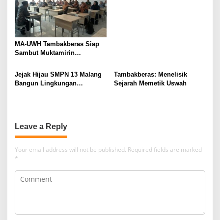
Kepemimpinan Nahdlatul
Ulama
MA-UWH Tambakberas Siap
Sambut Muktamirin
Muktamar NU
Jejak Hijau SMPN 13 Malang
Tambakberas: Menelisik
Bangun Lingkungan
Sejarah Memetik Uswah
Berkelanjutan
Leave a Reply
Your email address will not be published.
Required fields are marked
*