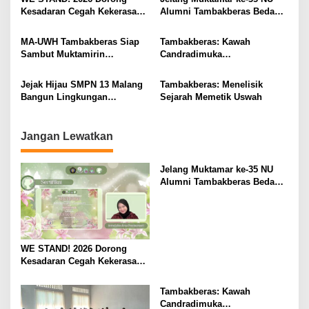
i
Kesadaran Cegah Kekerasan
Alumni Tambakberas Bedah
Seksual
Buku
g
MA-UWH Tambakberas Siap
Tambakberas: Kawah
a
Sambut Muktamirin
Candradimuka
t
Muktamar NU
Kepemimpinan Nahdlatul
Ulama
i
Jejak Hijau SMPN 13 Malang
Tambakberas: Menelisik
Bangun Lingkungan
Sejarah Memetik Uswah
o
Berkelanjutan
n
Jangan Lewatkan
Jelang Muktamar ke-35 NU
Alumni Tambakberas Bedah
Buku
WE STAND! 2026 Dorong
Kesadaran Cegah Kekerasan
Seksual
Tambakberas: Kawah
Candradimuka