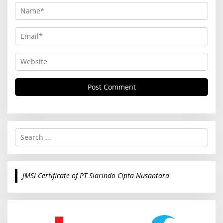
S
e
a
r
c
JMSI Certificate of PT Siarindo Cipta Nusantara
h
f
o
r
: