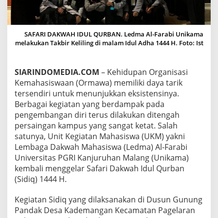
A
A
L
-
SAFARI DAKWAH IDUL QURBAN. Ledma Al-Farabi Unikama
F
melakukan Takbir Keliling di malam Idul Adha 1444 H. Foto: Ist
A
R
A
SIARINDOMEDIA.COM
– Kehidupan Organisasi
B
Kemahasiswaan (Ormawa) memiliki daya tarik
I
U
tersendiri untuk menunjukkan eksistensinya.
N
Berbagai kegiatan yang berdampak pada
I
pengembangan diri terus dilakukan ditengah
K
persaingan kampus yang sangat ketat. Salah
A
satunya, Unit Kegiatan Mahasiswa (UKM) yakni
M
A
Lembaga Dakwah Mahasiswa (Ledma) Al-Farabi
G
Universitas PGRI Kanjuruhan Malang (Unikama)
E
kembali menggelar Safari Dakwah Idul Qurban
L
(Sidiq) 1444 H.
A
R
S
Kegiatan Sidiq yang dilaksanakan di Dusun Gunung
A
Pandak Desa Kademangan Kecamatan Pagelaran
F