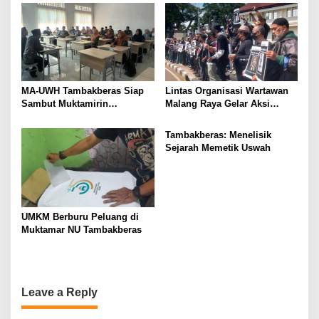
Alumni
MA-UWH Tambakberas Siap
Lintas Organisasi Wartawan
Sambut Muktamirin
Malang Raya Gelar Aksi
Muktamar NU
Protes “Kami Bukan Londo
Ireng”
Tambakberas: Menelisik
Sejarah Memetik Uswah
UMKM Berburu Peluang di
Muktamar NU Tambakberas
Leave a Reply