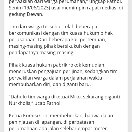
perwakilan dari warga perumahan,” ungkap Fathol,
E
Senin (19/06/2023) usai memimpin rapat mediasi di
N
gedung Dewan.
C
Y
D
Tim dari warga tersebut telah beberapa
E
berkomunikasi dengan tim kuasa hukum pihak
N
perusahaan. Dari beberapa kali pertemuan,
G
masing-masing pihak bersikukuh dengan
A
N
pendapatnya masing-masing.
P
A
Pihak kuasa hukum pabrik rokok kemudian
B
meneruskan pengajuan perijinan, sedangkan tim
R
perwakilan warga dalam perjalanan waktu
I
K
membubarkan diri, dan diganti baru.
R
O
“Dahulu tim warga diketuai Miko, sekarang diganti
K
Nurkholis,” ucap Fathol.
O
K
Ketua Komisi C ini membeberkan, bahwa dalam
peninjauan di lapangan, di perbatasan
perumahaan ada jalan selebar empat meter.