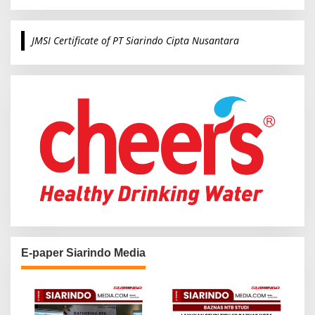
a
r
c
JMSI Certificate of PT Siarindo Cipta Nusantara
h
f
o
r
:
E-paper Siarindo Media