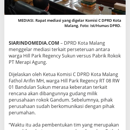
R
U
A
N
MEDIASI. Rapat mediasi yang digelar Komisi C DPRD Kota
W
Malang. Foto: Ist/Humas DPRD.
A
R
G
SIARINDOMEDIA.COM
– DPRD Kota Malang
A
menggelar mediasi terkait perseteruan antara
P
E
warga Hill Park Regency Sukun versus Pabrik Rokok
R
PT Merapi Agung.
U
M
Dijelaskan oleh Ketua Komisi C DPRD Kota Malang
H
Fathol Arifin MH, warga Hill Park Regency RT 08 RW
I
L
01 Bandulan Sukun merasa keberatan terkait
L
rencana akan dibangunnya gudang milik
P
perusahaan rokok Gandum. Sebelumnya, pihak
A
perusahaan sudah berkomunikasi dengan pihak
R
perumahan.
K
R
E
“Waktu itu ada pembentukan tim yang merupakan
G