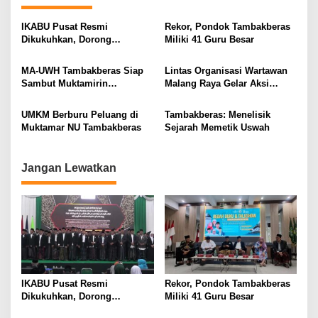
a
v
IKABU Pusat Resmi
Rekor, Pondok Tambakberas
Dikukuhkan, Dorong
Miliki 41 Guru Besar
i
Kemandirian Ekonomi
Alumni
g
MA-UWH Tambakberas Siap
Lintas Organisasi Wartawan
Sambut Muktamirin
Malang Raya Gelar Aksi
a
Muktamar NU
Protes “Kami Bukan Londo
t
Ireng”
UMKM Berburu Peluang di
Tambakberas: Menelisik
i
Muktamar NU Tambakberas
Sejarah Memetik Uswah
o
n
Jangan Lewatkan
IKABU Pusat Resmi
Rekor, Pondok Tambakberas
Dikukuhkan, Dorong
Miliki 41 Guru Besar
Kemandirian Ekonomi