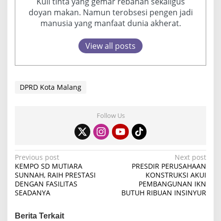
Kuli tinta yang gemar rebahan sekaligus
doyan makan. Namun terobsesi pengen jadi
manusia yang manfaat dunia akherat.
View all posts
DPRD Kota Malang
Follow Us
P
Previous post
Next post
KEMPO SD MUTIARA
PRESDIR PERUSAHAAN
o
SUNNAH, RAIH PRESTASI
KONSTRUKSI AKUI
DENGAN FASILITAS
PEMBANGUNAN IKN
s
SEADANYA
BUTUH RIBUAN INSINYUR
t
n
Berita Terkait