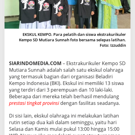
H
,
R
A
I
H
EKSKUL KEMPO. Para pelatih dan siswa ekstrakurikuler
P
Kempo SD Mutiara Sunnah foto bersama selepas latihan.
R
Foto: Izzuddin
E
S
T
A
SIARINDOMEDIA.COM
– Ekstrakurikuler Kempo SD
S
Mutiara Sunnah adalah salah satu ekskul olahraga
I
yang termasuk bagian dari organisasi Beladiri
D
Kempo Indonesia (BKI). Ekskul ini memiliki 13 siswa
E
yang terdiri dari 3 perempuan dan 10 laki-laki.
N
G
Beberapa dari mereka telah berhasil mendulang
A
prestasi tingkat provinsi
dengan fasilitas seadanya.
N
F
Di sisi lain, ekskul olahraga ini melakukan latihan
A
rutin setiap dua kali dalam seminggu, yaitu hari
S
I
Selasa dan Kamis mulai pukul 13:00 hingga 15:00
L