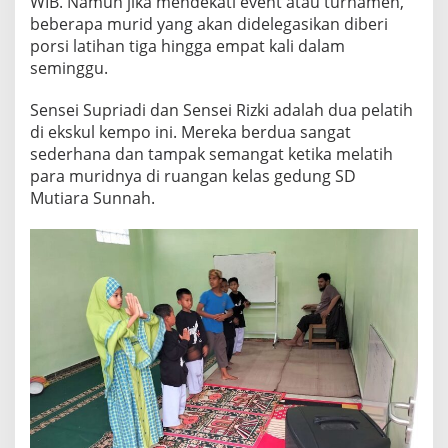
WIB. Namun jika mendekati event atau turnamen,
I
beberapa murid yang akan didelegasikan diberi
T
porsi latihan tiga hingga empat kali dalam
A
S
seminggu.
S
E
Sensei Supriadi dan Sensei Rizki adalah dua pelatih
A
di ekskul kempo ini. Mereka berdua sangat
D
sederhana dan tampak semangat ketika melatih
A
N
para muridnya di ruangan kelas gedung SD
Y
Mutiara Sunnah.
A