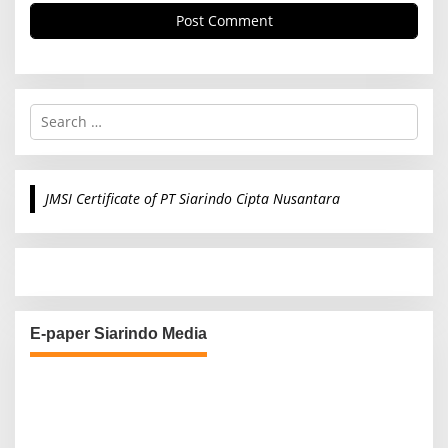
S
e
a
r
c
JMSI Certificate of PT Siarindo Cipta Nusantara
h
f
o
r
:
E-paper Siarindo Media