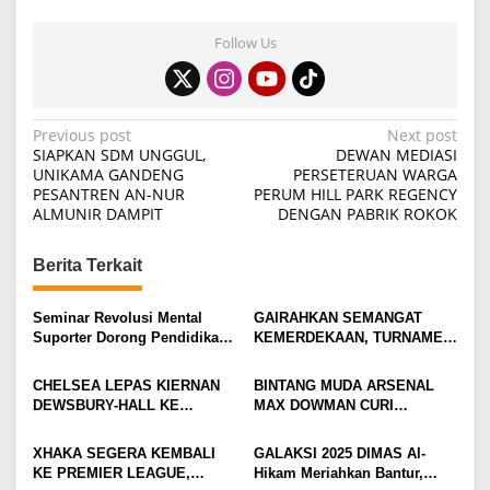
Follow Us
P
Previous post
Next post
SIAPKAN SDM UNGGUL,
DEWAN MEDIASI
o
UNIKAMA GANDENG
PERSETERUAN WARGA
PESANTREN AN-NUR
PERUM HILL PARK REGENCY
s
ALMUNIR DAMPIT
DENGAN PABRIK ROKOK
t
n
Berita Terkait
a
v
Seminar Revolusi Mental
GAIRAHKAN SEMANGAT
Suporter Dorong Pendidikan
KEMERDEKAAN, TURNAMEN
i
dan Ekonomi
TENIS ANTAR KLUB SE-
MOJOKERTO RAYA RESMI
g
CHELSEA LEPAS KIERNAN
BINTANG MUDA ARSENAL
BERGULIR
DEWSBURY-HALL KE
MAX DOWMAN CURI
a
EVERTON, JALAN BARU
PERHATIAN DI TUR
t
SANG GELANDANG DIMULAI
PRAMUSIM ASIA
XHAKA SEGERA KEMBALI
GALAKSI 2025 DIMAS Al-
i
KE PREMIER LEAGUE,
Hikam Meriahkan Bantur,