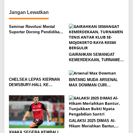
GABUNG SUNDERLAND
Tunjukkan Bukti Nyata
o
Pengabdian Santri
n
Jangan Lewatkan
Seminar Revolusi Mental
Suporter Dorong Pendidikan
dan Ekonomi
GAIRAHKAN SEMANGAT
KEMERDEKAAN, TURNAMEN
TENIS ANTAR KLUB SE-
MOJOKERTO RAYA RESMI
BERGULIR
CHELSEA LEPAS KIERNAN
BINTANG MUDA ARSENAL
DEWSBURY-HALL KE
MAX DOWMAN CURI
EVERTON, JALAN BARU
PERHATIAN DI TUR
SANG GELANDANG DIMULAI
PRAMUSIM ASIA
GALAKSI 2025 DIMAS Al-
Hikam Meriahkan Bantur,
Tunjukkan Bukti Nyata
XHAKA SEGERA KEMBALI