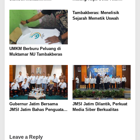
Muktamar NU
Protes “Kami Bukan Londo
Ireng”
Tambakberas: Menelisik
Sejarah Memetik Uswah
UMKM Berburu Peluang di
Muktamar NU Tambakberas
Gubernur Jatim Bersama
JMSI Jatim Dilantik, Perkuat
JMSI Jatim Bahas Penguatan
Media Siber Berkualitas
Media Berkualitas
Leave a Reply