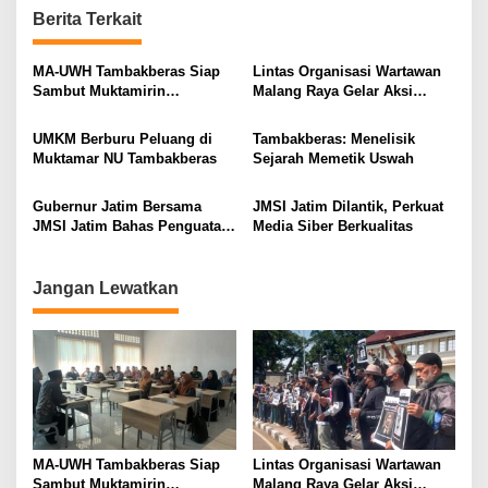
Berita Terkait
a
v
MA-UWH Tambakberas Siap
Lintas Organisasi Wartawan
i
Sambut Muktamirin
Malang Raya Gelar Aksi
Muktamar NU
Protes “Kami Bukan Londo
g
Ireng”
UMKM Berburu Peluang di
Tambakberas: Menelisik
a
Muktamar NU Tambakberas
Sejarah Memetik Uswah
t
i
Gubernur Jatim Bersama
JMSI Jatim Dilantik, Perkuat
JMSI Jatim Bahas Penguatan
Media Siber Berkualitas
o
Media Berkualitas
n
Jangan Lewatkan
MA-UWH Tambakberas Siap
Lintas Organisasi Wartawan
Sambut Muktamirin
Malang Raya Gelar Aksi