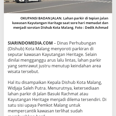
R
K
I
R
OKUPANSI BADAN JALAN. Lahan parkir di tepian jalan
A
kawasan Kayutangan Haritage saat sore hari memadat dan
N
menjadi sorotan Dishub Kota Malang. Foto : Dedik Achmad
D
I
K
SIARINDOMEDIA.COM
– Dinas Perhubungan
A
(Dishub) Kota Malang menyoroti parkiran di
Y
U
seputar kawasan Kayutangan Heritage. Selain
T
dinilai mengganggu arus lalu lintas, lahan parkir
A
yang semrawut justru menutup keindahan area
N
wisata tersebut.
G
A
N
Hal itu disampaikan Kepala Dishub Kota Malang,
H
Widjaja Saleh Putra. Menurutnya, ketersediaan
E
lahan parkir di Jalan Basuki Rachmat atau
R
Kayutangan Heritage menjadi dilema tersendiri. Di
I
satu sisi upaya Pemkot Malang untuk
T
A
mempercantik kawasan terlihat sudah
G