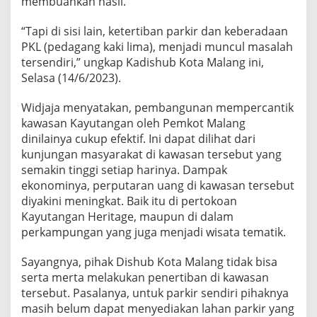
membuahkan hasil.
E
J
“Tapi di sisi lain, ketertiban parkir dan keberadaan
A
PKL (pedagang kaki lima), menjadi muncul masalah
D
I
tersendiri,” ungkap Kadishub Kota Malang ini,
S
Selasa (14/6/2023).
O
R
Widjaja menyatakan, pembangunan mempercantik
O
kawasan Kayutangan oleh Pemkot Malang
T
A
dinilainya cukup efektif. Ini dapat dilihat dari
N
kunjungan masyarakat di kawasan tersebut yang
D
semakin tinggi setiap harinya. Dampak
I
ekonominya, perputaran uang di kawasan tersebut
S
H
diyakini meningkat. Baik itu di pertokoan
U
Kayutangan Heritage, maupun di dalam
B
perkampungan yang juga menjadi wisata tematik.
K
O
Sayangnya, pihak Dishub Kota Malang tidak bisa
T
A
serta merta melakukan penertiban di kawasan
M
tersebut. Pasalanya, untuk parkir sendiri pihaknya
A
masih belum dapat menyediakan lahan parkir yang
L