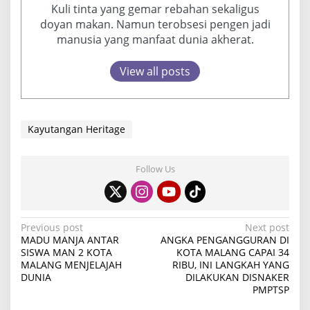
Kuli tinta yang gemar rebahan sekaligus
doyan makan. Namun terobsesi pengen jadi
manusia yang manfaat dunia akherat.
View all posts
Kayutangan Heritage
Follow Us
P
Previous post
Next post
MADU MANJA ANTAR
ANGKA PENGANGGURAN DI
o
SISWA MAN 2 KOTA
KOTA MALANG CAPAI 34
MALANG MENJELAJAH
RIBU, INI LANGKAH YANG
s
DUNIA
DILAKUKAN DISNAKER
t
PMPTSP
n