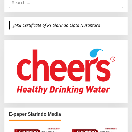
e
a
r
c
JMSI Certificate of PT Siarindo Cipta Nusantara
h
f
o
r
:
E-paper Siarindo Media