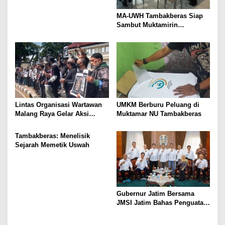
MA-UWH Tambakberas Siap
Sambut Muktamirin
Muktamar NU
Lintas Organisasi Wartawan
UMKM Berburu Peluang di
Malang Raya Gelar Aksi
Muktamar NU Tambakberas
Protes “Kami Bukan Londo
Ireng”
Tambakberas: Menelisik
Sejarah Memetik Uswah
Gubernur Jatim Bersama
JMSI Jatim Bahas Penguatan
Media Berkualitas