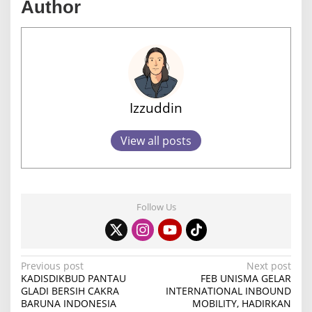
Author
Izzuddin
View all posts
Follow Us
P
Previous post
Next post
KADISDIKBUD PANTAU
FEB UNISMA GELAR
o
GLADI BERSIH CAKRA
INTERNATIONAL INBOUND
BARUNA INDONESIA
MOBILITY, HADIRKAN
s