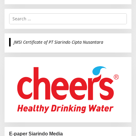
S
e
a
r
c
JMSI Certificate of PT Siarindo Cipta Nusantara
h
f
o
r
:
E-paper Siarindo Media