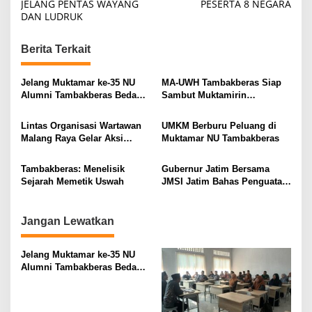
JELANG PENTAS WAYANG
PESERTA 8 NEGARA
t
DAN LUDRUK
n
Berita Terkait
a
v
Jelang Muktamar ke-35 NU
MA-UWH Tambakberas Siap
i
Alumni Tambakberas Bedah
Sambut Muktamirin
Buku
Muktamar NU
g
Lintas Organisasi Wartawan
UMKM Berburu Peluang di
a
Malang Raya Gelar Aksi
Muktamar NU Tambakberas
t
Protes “Kami Bukan Londo
Ireng”
i
Tambakberas: Menelisik
Gubernur Jatim Bersama
Sejarah Memetik Uswah
JMSI Jatim Bahas Penguatan
o
Media Berkualitas
n
Jangan Lewatkan
Jelang Muktamar ke-35 NU
Alumni Tambakberas Bedah
Buku