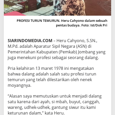
D
A
L
A
PROFESI TURUN TEMURUN. Heru Cahyono dalam sebuah
N
pentas budaya. Foto: Ist/Dok Pri
G
A
D
A
SIARINDOMEDIA.COM
– Heru Cahyono, S.SN.,
L
M.Pd. adalah Aparatur Sipil Negara (ASN) di
A
Pemerintahan Kabupaten (Pemkab) Jombang yang
H
juga menekuni profesi sebagai seorang dalang.
W
A
R
Pria kelahiran 13 maret 1978 ini mengatakan
I
bahwa dalang adalah salah satu profesi turun
S
temurun yang telah dilestarikan oleh nenek
A
moyangnya.
N
N
E
“Alasan saya memutuskan untuk menjadi dalang
N
satu karena dari ayah, si mbah, buyut, canggah,
E
wareng, udhek-udhek, gantung siwur itu kami
K
keturunan dalam,” kata Heru.
M