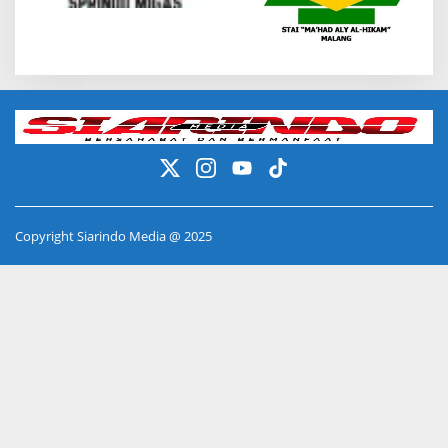
Copyright Siarindo Media @ 2025