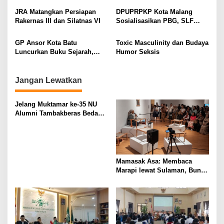
g
Minangkabau
JRA Matangkan Persiapan
DPUPRPKP Kota Malang
a
Rakernas III dan Silatnas VI
Sosialisasikan PBG, SLF
t
Pengolahan Limbah Dapur
SPPG
i
GP Ansor Kota Batu
Toxic Masculinity dan Budaya
Luncurkan Buku Sejarah,
Humor Seksis
o
“Atas Nama Generasi”
n
Jangan Lewatkan
Jelang Muktamar ke-35 NU
Alumni Tambakberas Bedah
Buku
Mamasak Asa: Membaca
Marapi lewat Sulaman, Bunyi,
dan Memori Kolektif
Minangkabau