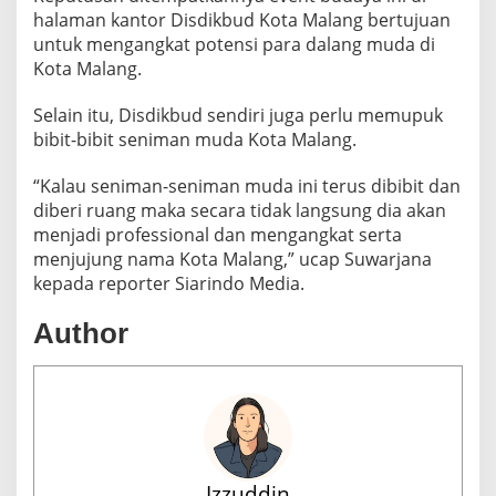
L
halaman kantor Disdikbud Kota Malang bertujuan
A
untuk mengangkat potensi para dalang muda di
M
Kota Malang.
A
N
K
Selain itu, Disdikbud sendiri juga perlu memupuk
A
bibit-bibit seniman muda Kota Malang.
N
T
“Kalau seniman-seniman muda ini terus dibibit dan
O
diberi ruang maka secara tidak langsung dia akan
R
D
menjadi professional dan mengangkat serta
I
menjujung nama Kota Malang,” ucap Suwarjana
S
kepada reporter Siarindo Media.
D
I
Author
K
B
U
D
K
O
T
A
Izzuddin
M