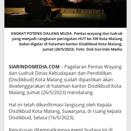
N
G
D
A
N
L
ANGKAT POTENSI DALANG MUDA. Pentas wayang dan ludruk
U
yang menjadi rangkaian peringatan HUT ke-109 Kota Malang
D
bakal digelar di halaman kantor Disdikbud Kota Malang,
R
Jumat (26/5/2023). Foto: Dok Siarindo Media
U
K
D
I
SIARINDOMEDIA.COM
– Pagelaran Pentas Wayang
P
dan Ludruk Dinas Kebudayaan dan Pendidikan
A
(Disdikbud) Kota Malang sudah dipastikan akan
S
diselenggarakan di halaman kantor Disdikbud Kota
T
Malang, Jumat (26/5/2023) mendatang.
I
K
A
Hal ini telah dikonfirmasi langsung oleh Kepala
N
Disdikbud Kota Malang, Suwarjana, di ruang kepala
D
Disdikbud, Selasa (16/5/2023).
I
H
A
Keputusan ditempatkannya event budaya ini di