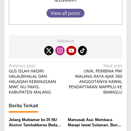
A
L
View all posts
A
N
G
Follow Us
P
Previous post
Next post
GUS ISLAH HADIRI
UNIK, PEMBINA PWI
o
HALALBIHALAL DAN
MALANG RAYA AJAK 300
HALAQAH KEBANGSAAN
ANGGOTANYA KAWAL
s
MWC NU PAKIS,
PENDAFTARAN MAPPILU KE
t
KABUPATEN MALANG
BAWASLU
n
Berita Terkait
a
v
Jelang Muktamar ke-35 NU
Mamasak Asa: Membaca
i
Alumni Tambakberas Bedah
Marapi lewat Sulaman, Bunyi,
Buku
dan Memori Kolektif