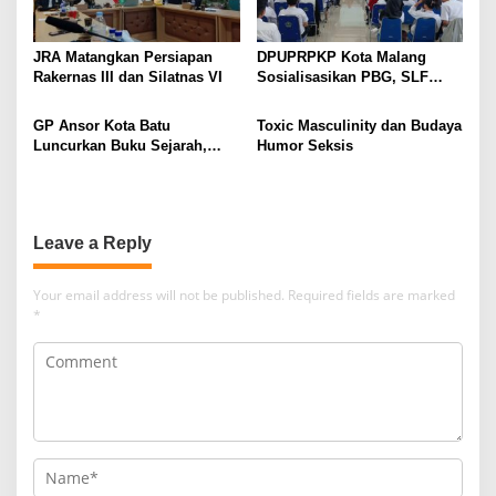
JRA Matangkan Persiapan
DPUPRPKP Kota Malang
Rakernas III dan Silatnas VI
Sosialisasikan PBG, SLF
Pengolahan Limbah Dapur
SPPG
GP Ansor Kota Batu
Toxic Masculinity dan Budaya
Luncurkan Buku Sejarah,
Humor Seksis
“Atas Nama Generasi”
Leave a Reply
Your email address will not be published.
Required fields are marked
*