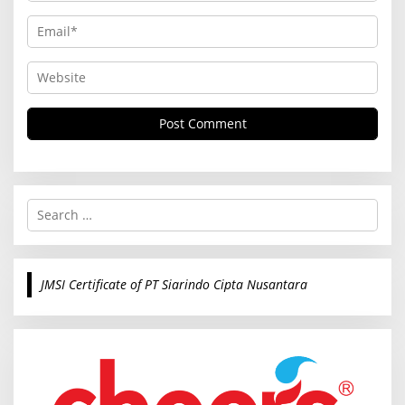
S
e
a
r
c
JMSI Certificate of PT Siarindo Cipta Nusantara
h
f
o
r
: