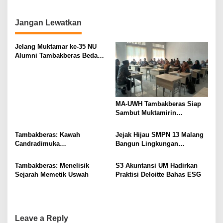
i
o
Jangan Lewatkan
n
Jelang Muktamar ke-35 NU
Alumni Tambakberas Bedah
Buku
MA-UWH Tambakberas Siap
Sambut Muktamirin
Muktamar NU
Tambakberas: Kawah
Jejak Hijau SMPN 13 Malang
Candradimuka
Bangun Lingkungan
Kepemimpinan Nahdlatul
Berkelanjutan
Ulama
Tambakberas: Menelisik
S3 Akuntansi UM Hadirkan
Sejarah Memetik Uswah
Praktisi Deloitte Bahas ESG
Leave a Reply