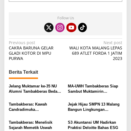
Follow Us
P
Previous post
Next post
CAKRA BARUNA GELAR
WALI KOTA MALANG LEPAS
o
GLADI KOTOR DI MPU
689 ATLET FORDA 1 JATIM
PURWA
2023
s
t
Berita Terkait
n
a
Jelang Muktamar ke-35 NU
MA-UWH Tambakberas Siap
v
Alumni Tambakberas Bedah
Sambut Muktamirin
Buku
Muktamar NU
i
Tambakberas: Kawah
Jejak Hijau SMPN 13 Malang
g
Candradimuka
Bangun Lingkungan
Kepemimpinan Nahdlatul
Berkelanjutan
a
Ulama
Tambakberas: Menelisik
S3 Akuntansi UM Hadirkan
t
Sejarah Memetik Uswah
Praktisi Deloitte Bahas ESG