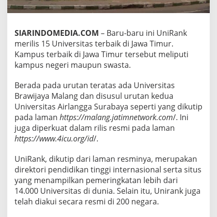
S
T
E
R
SIARINDOMEDIA.COM
– Baru-baru ini UniRank
B
merilis 15 Universitas terbaik di Jawa Timur.
A
Kampus terbaik di Jawa Timur tersebut meliputi
I
kampus negeri maupun swasta.
K
D
I
Berada pada urutan teratas ada Universitas
J
Brawijaya Malang dan disusul urutan kedua
A
Universitas Airlangga Surabaya seperti yang dikutip
W
pada laman
https://malang.jatimnetwork.com
/. Ini
A
T
juga diperkuat dalam rilis resmi pada laman
I
https://www.4icu.org/id
/.
M
U
UniRank, dikutip dari laman resminya, merupakan
R
direktori pendidikan tinggi internasional serta situs
yang menampilkan pemeringkatan lebih dari
14.000 Universitas di dunia. Selain itu, Unirank juga
telah diakui secara resmi di 200 negara.