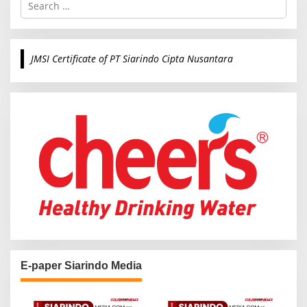
e
a
r
c
JMSI Certificate of PT Siarindo Cipta Nusantara
h
f
o
r
:
E-paper Siarindo Media