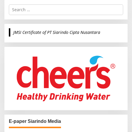
S
e
a
r
c
JMSI Certificate of PT Siarindo Cipta Nusantara
h
f
o
r
:
E-paper Siarindo Media