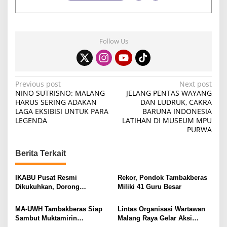
Follow Us
P
Previous post
Next post
NINO SUTRISNO: MALANG
JELANG PENTAS WAYANG
o
HARUS SERING ADAKAN
DAN LUDRUK, CAKRA
LAGA EKSIBISI UNTUK PARA
BARUNA INDONESIA
s
LEGENDA
LATIHAN DI MUSEUM MPU
t
PURWA
n
Berita Terkait
a
v
IKABU Pusat Resmi
Rekor, Pondok Tambakberas
i
Dikukuhkan, Dorong
Miliki 41 Guru Besar
Kemandirian Ekonomi
g
Alumni
MA-UWH Tambakberas Siap
Lintas Organisasi Wartawan
a
Sambut Muktamirin
Malang Raya Gelar Aksi