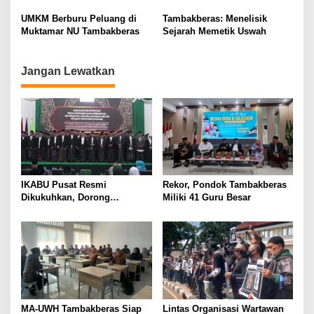
t
Muktamar NU
Protes “Kami Bukan Londo
Ireng”
i
UMKM Berburu Peluang di
Tambakberas: Menelisik
Muktamar NU Tambakberas
Sejarah Memetik Uswah
o
n
Jangan Lewatkan
IKABU Pusat Resmi
Rekor, Pondok Tambakberas
Dikukuhkan, Dorong
Miliki 41 Guru Besar
Kemandirian Ekonomi
Alumni
MA-UWH Tambakberas Siap
Lintas Organisasi Wartawan