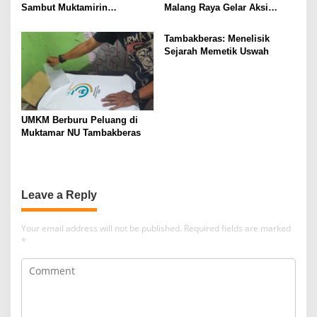
Sambut Muktamirin
Malang Raya Gelar Aksi
Muktamar NU
Protes “Kami Bukan Londo
Ireng”
Tambakberas: Menelisik
Sejarah Memetik Uswah
UMKM Berburu Peluang di
Muktamar NU Tambakberas
Leave a Reply
Your email address will not be published.
Required fields are marked
*