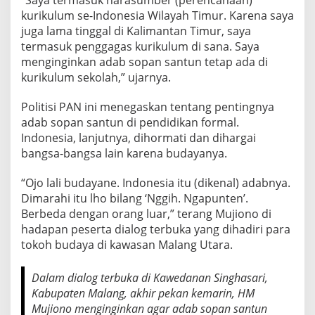
K
kurikulum se-Indonesia Wilayah Timur. Karena saya
U
juga lama tinggal di Kalimantan Timur, saya
L
termasuk penggagas kurikulum di sana. Saya
U
M
menginginkan adab sopan santun tetap ada di
S
kurikulum sekolah,” ujarnya.
E
K
Politisi PAN ini menegaskan tentang pentingnya
O
adab sopan santun di pendidikan formal.
L
A
Indonesia, lanjutnya, dihormati dan dihargai
H
bangsa-bangsa lain karena budayanya.
“Ojo lali budayane. Indonesia itu (dikenal) adabnya.
Dimarahi itu lho bilang ‘Nggih. Ngapunten’.
Berbeda dengan orang luar,” terang Mujiono di
hadapan peserta dialog terbuka yang dihadiri para
tokoh budaya di kawasan Malang Utara.
Dalam dialog terbuka di Kawedanan Singhasari,
Kabupaten Malang, akhir pekan kemarin, HM
Mujiono menginginkan agar adab sopan santun