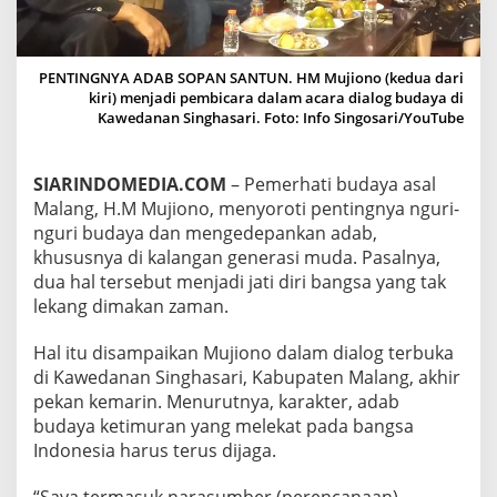
D
A
B
S
PENTINGNYA ADAB SOPAN SANTUN. HM Mujiono (kedua dari
O
kiri) menjadi pembicara dalam acara dialog budaya di
P
Kawedanan Singhasari. Foto: Info Singosari/YouTube
A
N
S
SIARINDOMEDIA.COM
– Pemerhati budaya asal
A
Malang, H.M Mujiono, menyoroti pentingnya nguri-
N
T
nguri budaya dan mengedepankan adab,
U
khususnya di kalangan generasi muda. Pasalnya,
N
dua hal tersebut menjadi jati diri bangsa yang tak
M
lekang dimakan zaman.
A
S
U
Hal itu disampaikan Mujiono dalam dialog terbuka
K
di Kawedanan Singhasari, Kabupaten Malang, akhir
D
pekan kemarin. Menurutnya, karakter, adab
I
budaya ketimuran yang melekat pada bangsa
K
Indonesia harus terus dijaga.
U
R
I
“Saya termasuk narasumber (perencanaan)