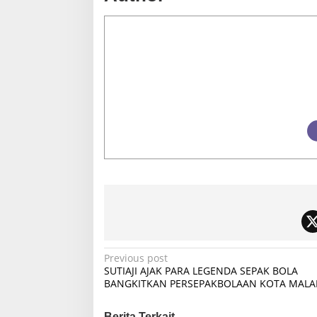
P
Previous post
SUTIAJI AJAK PARA LEGENDA SEPAK BOLA
o
BANGKITKAN PERSEPAKBOLAAN KOTA MAL
s
Berita Terkait