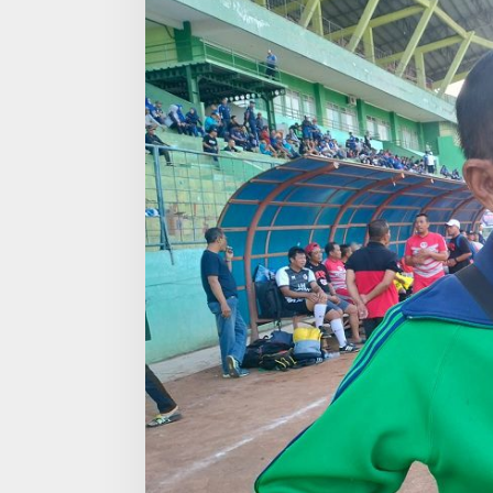
O
:
M
A
L
A
N
G
H
A
R
U
S
S
E
R
I
N
G
A
D
A
K
A
N