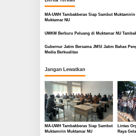
t
n
MA-UWH Tambakberas Siap Sambut Muktamirin
a
Muktamar NU
v
UMKM Berburu Peluang di Muktamar NU Tamba
i
g
Gubernur Jatim Bersama JMSI Jatim Bahas Pen
a
Media Berkualitas
t
i
Jangan Lewatkan
o
n
MA-UWH Tambakberas Siap Sambut
Lintas Or
Muktamirin Muktamar NU
Raya Gela