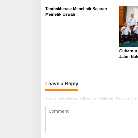
Bukan Lo
Tambakberas: Menelisik Sejarah
Memetik Uswah
Gubernur
Jatim Ba
Berkualit
Leave a Reply
Your email address will not be published.
Required fi