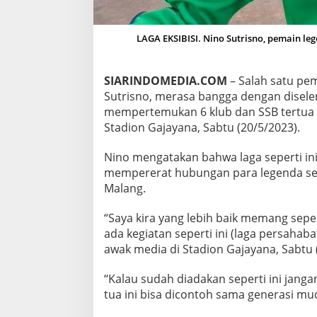
L
A
G
LAGA EKSIBISI. Nino Sutrisno, pemain le
A
E
K
SIARINDOMEDIA.COM
– Salah satu pe
S
Sutrisno, merasa bangga dengan disel
I
B
mempertemukan 6 klub dan SSB tertua d
I
Stadion Gajayana, Sabtu (20/5/2023).
S
I
Nino mengatakan bahwa laga seperti ini
U
mempererat hubungan para legenda s
N
T
Malang.
U
K
“Saya kira yang lebih baik memang sepert
P
ada kegiatan seperti ini (laga persaha
A
awak media di Stadion Gajayana, Sabtu 
R
A
L
“Kalau sudah diadakan seperti ini jangan
E
tua ini bisa dicontoh sama generasi mu
G
E