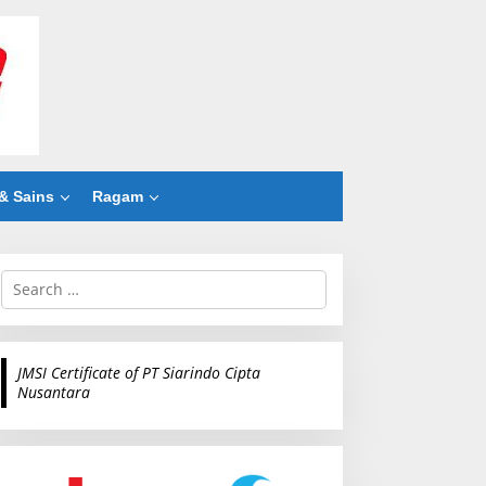
& Sains
Ragam
S
e
a
r
c
JMSI Certificate of PT Siarindo Cipta
h
Nusantara
f
o
r
: