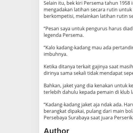
Selain itu, bek kiri Persema tahun 1958
N
D
mengadakan latihan secara rutin untuk
A
berkompetisi, melainkan latihan rutin s
“Pesan saya untuk pengurus harus diadak
legenda Persema.
“Kalo kadang-kadang mau ada pertandin
imbuhnya.
Ketika ditanya terkait gajinya saat ma
dirinya sama sekali tidak mendapat sep
Bahkan, jaket yang dia kenakan untuk 
terlebih dahulu kepada pemain di klub l
“Kadang-kadang jaket aja ndak ada. Har
berangkat dipakai, pulang dari main bo
Persebaya Surabaya saat juara Perserika
Author