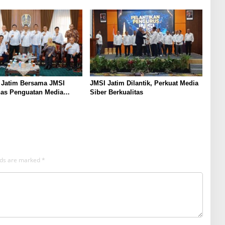
ndo Ireng”
 Jatim Bersama JMSI
JMSI Jatim Dilantik, Perkuat Media
has Penguatan Media
Siber Berkualitas
as
elds are marked
*