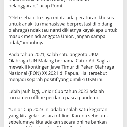
G
pelanggaran,” ucap Romi.
A
H
“Oleh sebab itu saya minta ada peraturan khusus
A
untuk anak itu (mahasiswa berprestasi di bidang
R
U
olahraga) ndak tau nanti diklatnya kayak apa untuk
S
masuk menjadi anggota Unior. Jangan sampai
M
tidak,” imbuhnya.
A
S
Pada tahun 2021, salah satu anggota UKM
U
K
Olahraga UIN Malang bernama Catur Adi Sagita
U
mewakili kontingen Jawa Timur di Pekan Olahraga
K
Nasional (PON) XX 2021 di Papua. Hal tersebut
M
menjadi sejarah positif yang dimiliki UKM ini.
U
N
I
Lebih jauh lagi, Unior Cup tahun 2023 adalah
O
turnamen offline perdana pasca pandemi.
R
“Unior Cup 2023 ini adalah salah satu kegiatan
yang kita gelar secara offline. Karena sebelum-
sebelumnya kita adakan secara online bahkan