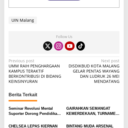
UIN Malang
Follow Us
P
Previous post
Next post
UMM RAIH PENGHARGAAN
DISDIKBUD KOTA MALANG
o
KAMPUS TERAKTIF
GELAR PENTAS WAYANG
BERKONTRIBUSI DI BIDANG
DAN LUDRUK 26 MEI
s
KEINSINYURAN
MENDATANG
t
n
Berita Terkait
a
v
Seminar Revolusi Mental
GAIRAHKAN SEMANGAT
Suporter Dorong Pendidikan
KEMERDEKAAN, TURNAMEN
i
dan Ekonomi
TENIS ANTAR KLUB SE-
MOJOKERTO RAYA RESMI
g
CHELSEA LEPAS KIERNAN
BINTANG MUDA ARSENAL