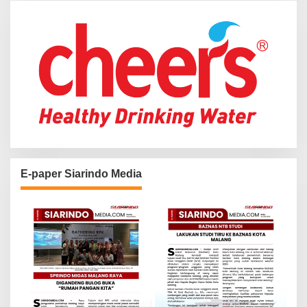
r
:
E-paper Siarindo Media