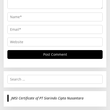
S
e
a
r
c
JMSI Certificate of PT Siarindo Cipta Nusantara
h
f
o