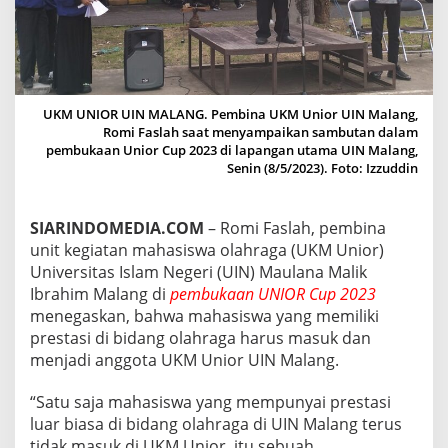
A
H
A
S
I
S
UKM UNIOR UIN MALANG. Pembina UKM Unior UIN Malang,
W
Romi Faslah saat menyampaikan sambutan dalam
A
pembukaan Unior Cup 2023 di lapangan utama UIN Malang,
B
Senin (8/5/2023). Foto: Izzuddin
E
R
P
R
SIARINDOMEDIA.COM
– Romi Faslah, pembina
E
unit kegiatan mahasiswa olahraga (UKM Unior)
S
Universitas Islam Negeri (UIN) Maulana Malik
T
Ibrahim Malang di
pembukaan UNIOR Cup 2023
A
menegaskan, bahwa mahasiswa yang memiliki
S
I
prestasi di bidang olahraga harus masuk dan
O
menjadi anggota UKM Unior UIN Malang.
L
A
“Satu saja mahasiswa yang mempunyai prestasi
H
luar biasa di bidang olahraga di UIN Malang terus
R
A
tidak masuk di UKM Unior, itu sebuah