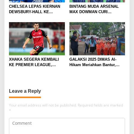
CHELSEA LEPAS KIERNAN
BINTANG MUDA ARSENAL
DEWSBURY-HALL KE
MAX DOWMAN CURI
EVERTON, JALAN BARU
PERHATIAN DI TUR
SANG GELANDANG DIMULAI
PRAMUSIM ASIA
XHAKA SEGERA KEMBALI
GALAKSI 2025 DIMAS Al-
KE PREMIER LEAGUE,
Hikam Meriahkan Bantur,
GABUNG SUNDERLAND
Tunjukkan Bukti Nyata
Pengabdian Santri
Leave a Reply
Your email address will not be published.
Required fields are marked
*