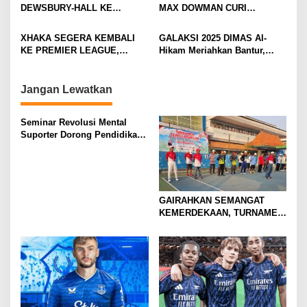
BERGULIR
DEWSBURY-HALL KE
MAX DOWMAN CURI
a
EVERTON, JALAN BARU
PERHATIAN DI TUR
t
SANG GELANDANG DIMULAI
PRAMUSIM ASIA
XHAKA SEGERA KEMBALI
GALAKSI 2025 DIMAS Al-
i
KE PREMIER LEAGUE,
Hikam Meriahkan Bantur,
GABUNG SUNDERLAND
Tunjukkan Bukti Nyata
o
Pengabdian Santri
n
Jangan Lewatkan
Seminar Revolusi Mental
Suporter Dorong Pendidikan
dan Ekonomi
GAIRAHKAN SEMANGAT
KEMERDEKAAN, TURNAMEN
TENIS ANTAR KLUB SE-
MOJOKERTO RAYA RESMI
BERGULIR