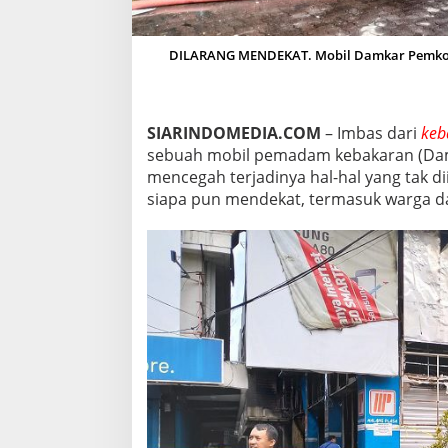
,
W
A
DILARANG MENDEKAT. Mobil Damkar Pemkot M
R
G
A
D
SIARINDOMEDIA.COM
– Imbas dari
keb
I
sebuah mobil pemadam kebakaran (Damk
L
A
mencegah terjadinya hal-hal yang tak di
R
siapa pun mendekat, termasuk warga d
A
N
G
M
E
N
D
E
K
A
T