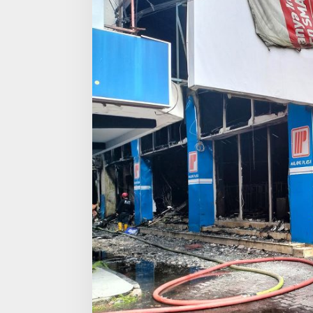
I
L
D
A
M
K
A
R
T
E
R
J
E
B
A
K
K
E
B
A
K
A
R
A
N