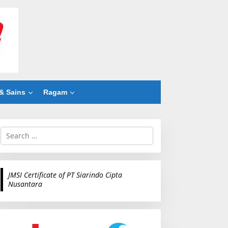
& Sains
Ragam
S
e
a
r
c
JMSI Certificate of PT Siarindo Cipta
h
Nusantara
f
o
r
: