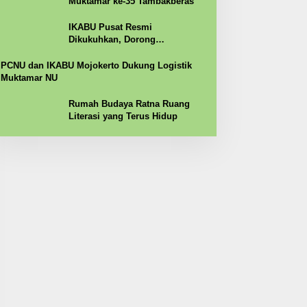
Muktamar ke-35 Tambakberas
IKABU Pusat Resmi
Dikukuhkan, Dorong
Kemandirian Ekonomi Alumni
PCNU dan IKABU Mojokerto Dukung Logistik
Muktamar NU
Rumah Budaya Ratna Ruang
Literasi yang Terus Hidup