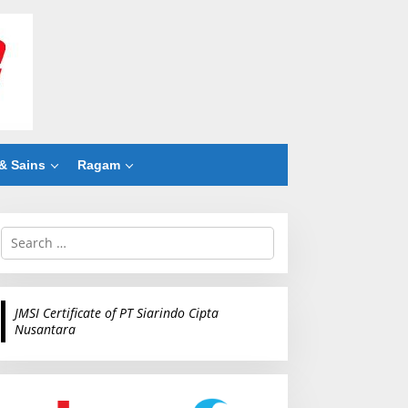
& Sains
Ragam
S
e
a
r
c
JMSI Certificate of PT Siarindo Cipta
h
Nusantara
f
o
r
: