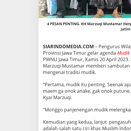
I
N
G
P
4 PESAN PENTING. KH Marzuqi Mustamar (te
A
Jatim
D
A
W
A
SIARINDOMEDIA.COM
– Pengurus Wil
R
Provinsi Jawa Timur gelar agenda
Mudik 
G
PWNU Jawa Timur, Kamis 20 April 2023
A
Marzuqi Mustamar memberi sambutan 
N
A
mengenai tradisi mudik.
H
D
“Pertama, mudik itu penting. Seenak
L
maem ga onok anake, gak onok putune,
I
Kyai Marzuqi.
Y
I
N
“Monggo panjenengan mudik melengkapi
Kemudian yang kedua, lanjut pengasuh 
adalah salah satu ciri khas Muslim Indo