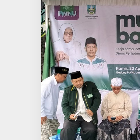
S
T
A
M
A
R
S
A
M
P
A
I
K
A
N
4
P
E
S
A
N
P
E
N
T