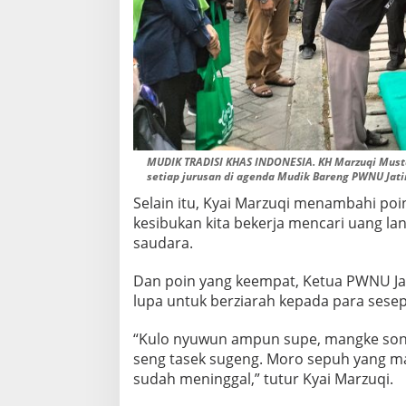
MUDIK TRADISI KHAS INDONESIA. KH Marzuqi Must
setiap jurusan di agenda Mudik Bareng PWNU Jatim
Selain itu, Kyai Marzuqi menambahi poin
kesibukan kita bekerja mencari uang la
saudara.
Dan poin yang keempat, Ketua PWNU Jat
lupa untuk berziarah kepada para sese
“Kulo nyuwun ampun supe, mangke sonte
seng tasek sugeng. Moro sepuh yang ma
sudah meninggal,” tutur Kyai Marzuqi.