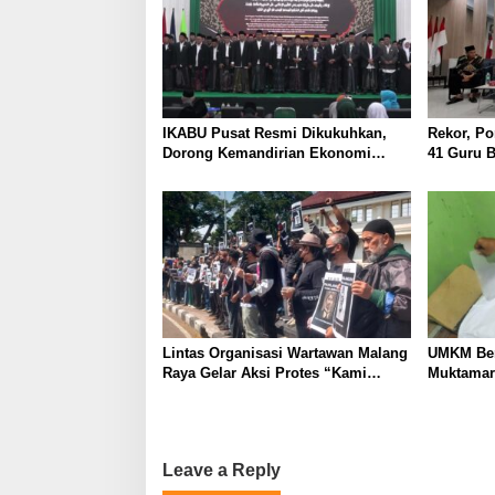
IKABU Pusat Resmi Dikukuhkan,
Rekor, Po
Dorong Kemandirian Ekonomi
41 Guru B
Alumni
Lintas Organisasi Wartawan Malang
UMKM Ber
Raya Gelar Aksi Protes “Kami
Muktamar
Bukan Londo Ireng”
Leave a Reply