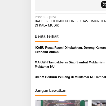
P
Previous post
BALESERE PILIHAN KULINER KHAS TIMUR T
o
DI KALA MUDIK
s
t
Berita Terkait
n
IKABU Pusat Resmi Dikukuhkan, Dorong Kemand
a
Ekonomi Alumni
v
MA-UWH Tambakberas Siap Sambut Muktamirin
i
Muktamar NU
g
a
UMKM Berburu Peluang di Muktamar NU Tamba
t
i
Jangan Lewatkan
o
n