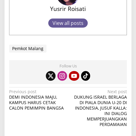
Yusrir Roisati
View all posts
Pemkot Malang
Follow Us
P
Previous post
Next post
DEMI INDONESIA MAJU,
DUKUNG ISRAEL BERLAGA
o
KAMPUS HARUS CETAK
DI PIALA DUNIA U-20 DI
CALON PEMIMPIN BANGSA
INDONESIA, JUSUF KALLA:
s
INI DIALOG
t
MEMPERJUANGKAN
PERDAMAIAN
n
a