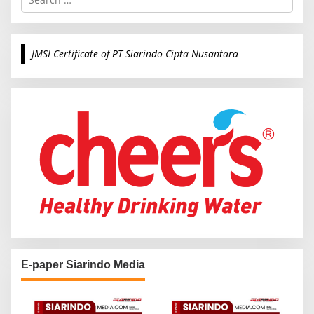
e
a
r
c
JMSI Certificate of PT Siarindo Cipta Nusantara
h
f
o
r
:
E-paper Siarindo Media