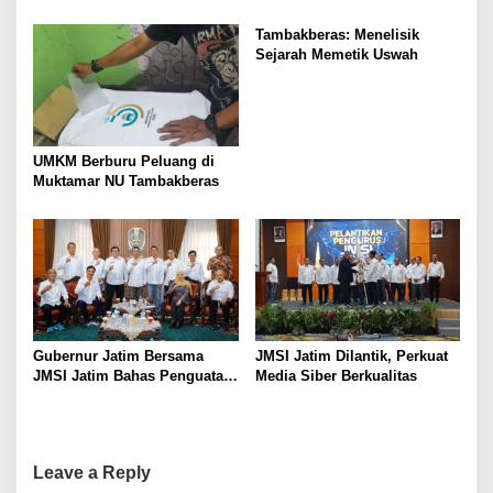
Muktamar NU
Protes “Kami Bukan Londo
Ireng”
Tambakberas: Menelisik
Sejarah Memetik Uswah
UMKM Berburu Peluang di
Muktamar NU Tambakberas
Gubernur Jatim Bersama
JMSI Jatim Dilantik, Perkuat
JMSI Jatim Bahas Penguatan
Media Siber Berkualitas
Media Berkualitas
Leave a Reply