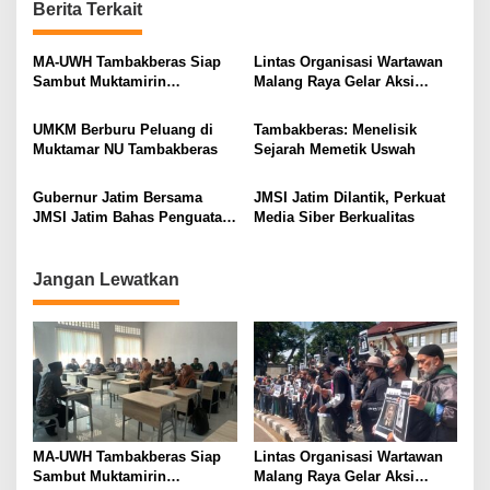
Berita Terkait
v
i
MA-UWH Tambakberas Siap
Lintas Organisasi Wartawan
Sambut Muktamirin
Malang Raya Gelar Aksi
g
Muktamar NU
Protes “Kami Bukan Londo
a
Ireng”
UMKM Berburu Peluang di
Tambakberas: Menelisik
t
Muktamar NU Tambakberas
Sejarah Memetik Uswah
i
Gubernur Jatim Bersama
JMSI Jatim Dilantik, Perkuat
o
JMSI Jatim Bahas Penguatan
Media Siber Berkualitas
n
Media Berkualitas
Jangan Lewatkan
MA-UWH Tambakberas Siap
Lintas Organisasi Wartawan
Sambut Muktamirin
Malang Raya Gelar Aksi