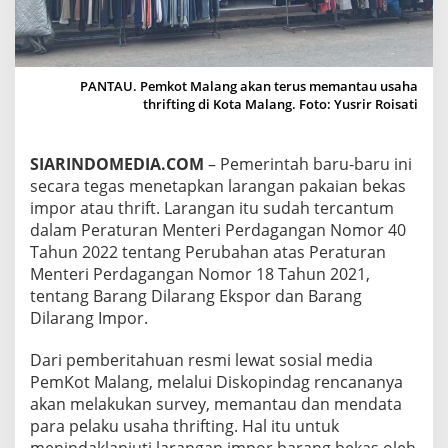
T
A
U
,
B
PANTAU. Pemkot Malang akan terus memantau usaha
E
thrifting di Kota Malang. Foto: Yusrir Roisati
G
I
N
SIARINDOMEDIA.COM
– Pemerintah baru-baru ini
I
secara tegas menetapkan larangan pakaian bekas
R
impor atau thrift. Larangan itu sudah tercantum
E
A
dalam Peraturan Menteri Perdagangan Nomor 40
K
Tahun 2022 tentang Perubahan atas Peraturan
S
Menteri Perdagangan Nomor 18 Tahun 2021,
I
tentang Barang Dilarang Ekspor dan Barang
P
E
Dilarang Impor.
L
A
Dari pemberitahuan resmi lewat sosial media
K
PemKot Malang, melalui Diskopindag rencananya
U
akan melakukan survey, memantau dan mendata
U
S
para pelaku usaha thrifting. Hal itu untuk
A
menindaklanjuti larangan impor barang bekas oleh