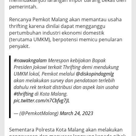
H
pemerintah.
A
T
Rencanya Pemkot Malang akan memantau usaha
H
R
thrifting karena dinilai dapat mengganggu
I
pertumbuhan industri ekonomi domestik
F
(terutama UMKM), berpotensi memicu penularan
T
penyakit.
I
N
G
#nawakngalam
Merespon kebijakan Bapak
D
Presiden Jokowi terkait Thrifting demi mendukung
I
UMKM lokal, Pemkot melalui
@diskopindagmlg
K
akan melakukan survey dan pendataan terlebih
O
T
dahulu rek terkait distribusi dan aspek lain usaha
A
#thrifting
di Kota Malang.
M
pic.twitter.com/n7Cbfvg7JL
A
L
— (@PemkotMalang)
March 24, 2023
A
N
G
Sementara Polresta Kota Malang akan melakukan