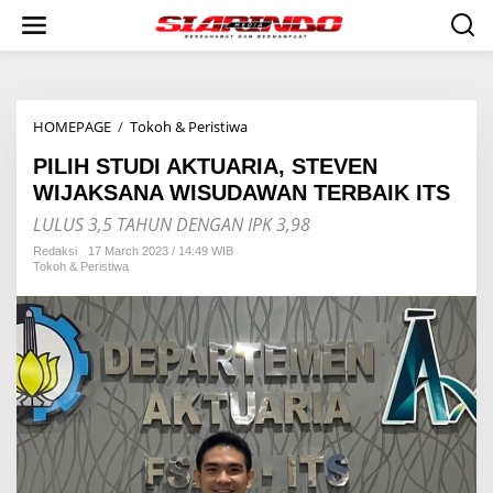
S
k
i
p
t
o
HOMEPAGE
/
Tokoh & Peristiwa
P
c
I
o
PILIH STUDI AKTUARIA, STEVEN
L
n
I
t
WIJAKSANA WISUDAWAN TERBAIK ITS
H
e
LULUS 3,5 TAHUN DENGAN IPK 3,98
S
n
T
t
Redaksi
17 March 2023 / 14:49 WIB
U
Tokoh & Peristiwa
D
I
A
K
T
U
A
R
I
A
,