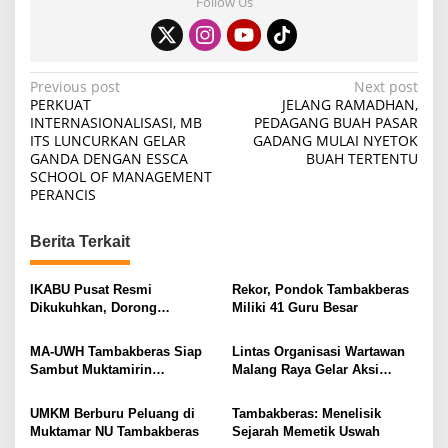
Follow Us
P
Previous post
Next post
PERKUAT
JELANG RAMADHAN,
o
INTERNASIONALISASI, MB
PEDAGANG BUAH PASAR
ITS LUNCURKAN GELAR
GADANG MULAI NYETOK
s
GANDA DENGAN ESSCA
BUAH TERTENTU
t
SCHOOL OF MANAGEMENT
PERANCIS
n
a
Berita Terkait
v
i
IKABU Pusat Resmi
Rekor, Pondok Tambakberas
Dikukuhkan, Dorong
Miliki 41 Guru Besar
g
Kemandirian Ekonomi
a
Alumni
MA-UWH Tambakberas Siap
Lintas Organisasi Wartawan
t
Sambut Muktamirin
Malang Raya Gelar Aksi
Muktamar NU
Protes “Kami Bukan Londo
i
Ireng”
UMKM Berburu Peluang di
Tambakberas: Menelisik
o
Muktamar NU Tambakberas
Sejarah Memetik Uswah