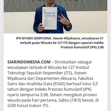
S
T
E
V
E
N
W
I
J
IPK NYARIS SEMPURNA. Steven Wijaksana, wisudawan S1
A
terbaik pada Wisuda ke-127 ITS dengan capaian Indeks
K
Prestasi Kumulatif (IPK) 3,98
S
A
N
SIARINDOMEDIA.COM
– Dinobatkan sebagai
A
wisudawan terbaik di Wisuda ke-127 Institut
W
Teknologi Sepuluh Nopember (ITS), Steven
I
Wijaksana dari Departemen Aktuaria, Fakultas
S
U
Sains dan Analitika Data (FSAD) berhasil lulus 3,5
D
tahun dengan Indeks Prestasi Kumulatif (IPK)
A
nyaris sempurna 3,98. Steven mengikuti prosesi
W
wisuda pada hari pertama, Sabtu (18/3) besok, di
A
N
GOR Futsal Indoor ITS.
T