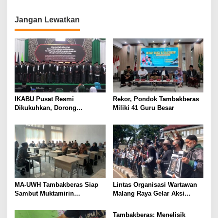
n
Jangan Lewatkan
IKABU Pusat Resmi
Rekor, Pondok Tambakberas
Dikukuhkan, Dorong
Miliki 41 Guru Besar
Kemandirian Ekonomi
Alumni
MA-UWH Tambakberas Siap
Lintas Organisasi Wartawan
Sambut Muktamirin
Malang Raya Gelar Aksi
Muktamar NU
Protes “Kami Bukan Londo
Ireng”
Tambakberas: Menelisik