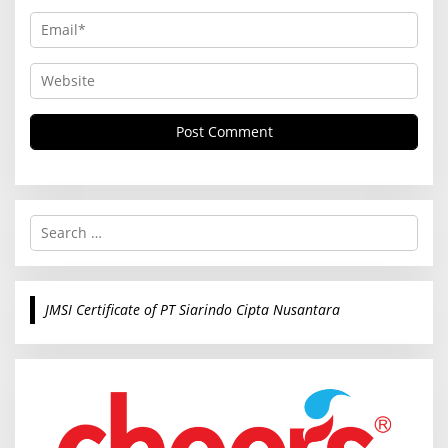
S
e
a
r
c
JMSI Certificate of PT Siarindo Cipta Nusantara
h
f
o
r
: