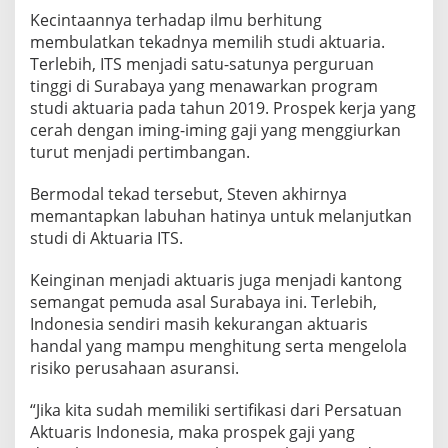
E
Kecintaannya terhadap ilmu berhitung
R
membulatkan tekadnya memilih studi aktuaria.
B
Terlebih, ITS menjadi satu-satunya perguruan
A
I
tinggi di Surabaya yang menawarkan program
K
studi aktuaria pada tahun 2019. Prospek kerja yang
I
cerah dengan iming-iming gaji yang menggiurkan
T
turut menjadi pertimbangan.
S
Bermodal tekad tersebut, Steven akhirnya
memantapkan labuhan hatinya untuk melanjutkan
studi di Aktuaria ITS.
Keinginan menjadi aktuaris juga menjadi kantong
semangat pemuda asal Surabaya ini. Terlebih,
Indonesia sendiri masih kekurangan aktuaris
handal yang mampu menghitung serta mengelola
risiko perusahaan asuransi.
“Jika kita sudah memiliki sertifikasi dari Persatuan
Aktuaris Indonesia, maka prospek gaji yang