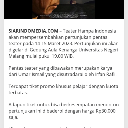
H
A
M
P
A
I
SIARINDOMEDIA.COM
– Teater Hampa Indonesia
N
akan mempersembahkan pertunjukan pentas
D
teater pada 14-15 Maret 2023. Pertunjukan ini akan
O
N
digelar di Gedung Aula Kenanga Universitas Negeri
E
Malang mulai pukul 19.00 WIB.
S
I
Pentas teater yang dibawakan merupakan karya
A
dari Umar Ismail yang disutradarai oleh Irfan Rafli.
A
K
A
Terdapat tiket promo khusus pelajar dengan kuota
N
terbatas.
G
E
Adapun tiket untuk bisa berkesempatan menonton
L
pertunjukan ini dibaderol dengan harga Rp30.000
A
R
saja.
P
E