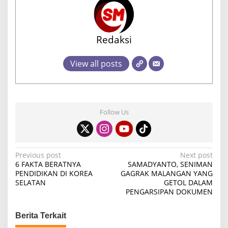
Redaksi
View all posts
Follow Us
P
Previous post
Next post
6 FAKTA BERATNYA
SAMADYANTO, SENIMAN
o
PENDIDIKAN DI KOREA
GAGRAK MALANGAN YANG
SELATAN
GETOL DALAM
s
PENGARSIPAN DOKUMEN
t
n
Berita Terkait