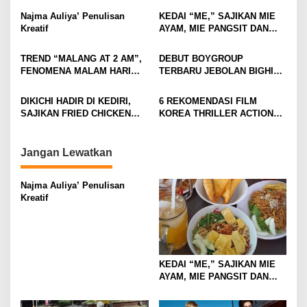
a
v
Najma Auliya’ Penulisan
KEDAI “ME,” SAJIKAN MIE
Kreatif
AYAM, MIE PANGSIT DAN
i
MIE NDOWER HANYA 8 RIBU
SAJA
g
TREND “MALANG AT 2 AM”,
DEBUT BOYGROUP
FENOMENA MALAM HARI
TERBARU JEBOLAN BIGHIT,
a
KOTA MALANG DI
CORTIS BANJIR
t
KALANGAN ANAK MUDA
ANTUSIASME DAN RASA
DIKICHI HADIR DI KEDIRI,
6 REKOMENDASI FILM
PENASARAN
i
SAJIKAN FRIED CHICKEN
KOREA THRILLER ACTION
MULAI RP10 RIBUAN
YANG BIKIN TEGANG DAN
o
GREGET SEPANJANG
n
NONTON
Jangan Lewatkan
Najma Auliya’ Penulisan
Kreatif
KEDAI “ME,” SAJIKAN MIE
AYAM, MIE PANGSIT DAN
MIE NDOWER HANYA 8 RIBU
SAJA