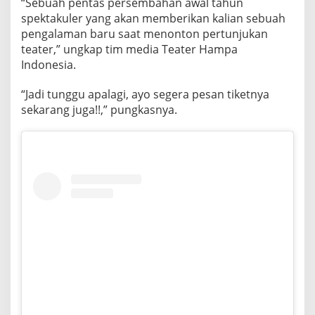
“Sebuah pentas persembahan awal tahun
R
spektakuler yang akan memberikan kalian sebuah
T
pengalaman baru saat menonton pertunjukan
U
N
teater,” ungkap tim media Teater Hampa
J
Indonesia.
U
K
“Jadi tunggu apalagi, ayo segera pesan tiketnya
A
sekarang juga!!,” pungkasnya.
N
T
E
A
T
E
R