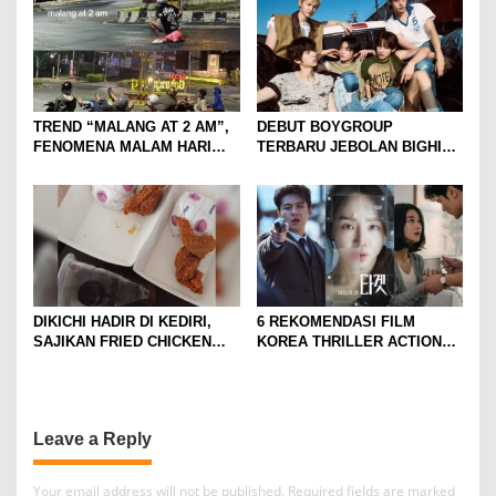
TREND “MALANG AT 2 AM”,
DEBUT BOYGROUP
FENOMENA MALAM HARI
TERBARU JEBOLAN BIGHIT,
KOTA MALANG DI
CORTIS BANJIR
KALANGAN ANAK MUDA
ANTUSIASME DAN RASA
PENASARAN
DIKICHI HADIR DI KEDIRI,
6 REKOMENDASI FILM
SAJIKAN FRIED CHICKEN
KOREA THRILLER ACTION
MULAI RP10 RIBUAN
YANG BIKIN TEGANG DAN
GREGET SEPANJANG
NONTON
Leave a Reply
Your email address will not be published.
Required fields are marked