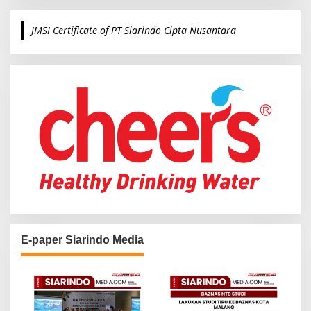
r
c
JMSI Certificate of PT Siarindo Cipta Nusantara
h
f
o
r
:
E-paper Siarindo Media