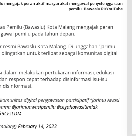
u mengajak peran aktif masyarakat mengawal penyelenggaraan
pemilu. Bawaslu RI/YouTube
s Pemilu (Bawaslu) Kota Malang mengajak peran
engawal pemilu pada tahun depan.
er resmi Bawaslu Kota Malang. Di unggahan “Jarimu
diingatkan untuk terlibat sebagai komunitas digital
usi dalam melakukan pertukaran informasi, edukasi
 dan respon cepat terhadap disinformasi isu-isu
n disinformasi.
omunitas digital pengawasan partisipatif “Jarimu Awasi
rsama
#jarimuawasipemilu
#cegahawasitindak
kSk9CFsLDM
malang)
February 14, 2023