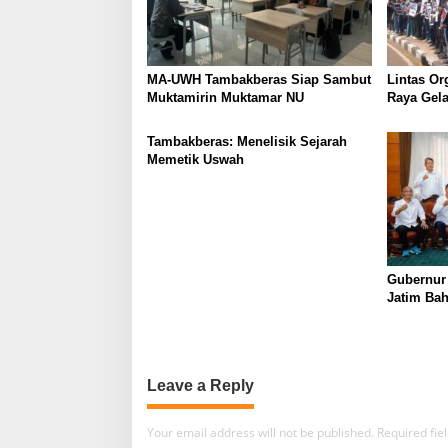
MA-UWH Tambakberas Siap Sambut
Lintas Or
Muktamirin Muktamar NU
Raya Gela
Bukan Lo
Tambakberas: Menelisik Sejarah
Memetik Uswah
Gubernur
Jatim Ba
Berkualit
Leave a Reply
Your email address will not be published.
Required fi