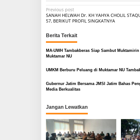
P
Previous post
SANAH HELWAH Dr. KH YAHYA CHOLIL STAQU
o
57, BERIKUT PROFIL SINGKATNYA
s
t
Berita Terkait
n
MA-UWH Tambakberas Siap Sambut Muktamirin
a
Muktamar NU
v
UMKM Berburu Peluang di Muktamar NU Tamba
i
g
Gubernur Jatim Bersama JMSI Jatim Bahas Pen
a
Media Berkualitas
t
i
Jangan Lewatkan
o
n