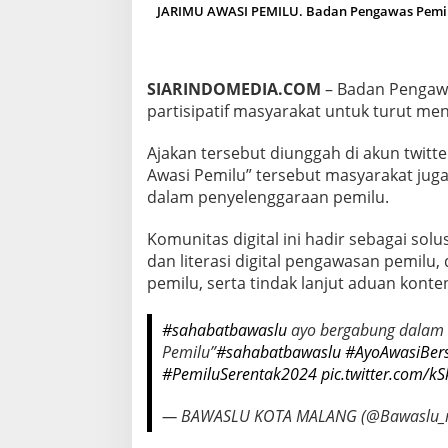
K
JARIMU AWASI PEMILU. Badan Pengawas Pemil
A
W
A
L
SIARINDOMEDIA.COM
– Badan Pengawa
P
partisipatif masyarakat untuk turut m
E
M
Ajakan tersebut diunggah di akun twitt
I
L
Awasi Pemilu” tersebut masyarakat juga 
U
dalam penyelenggaraan pemilu.
Komunitas digital ini hadir sebagai sol
dan literasi digital pengawasan pemilu,
pemilu, serta tindak lanjut aduan konte
#sahabatbawaslu
ayo bergabung dalam k
Pemilu”
#sahabatbawaslu
#AyoAwasiBe
#PemiluSerentak2024
pic.twitter.com/
— BAWASLU KOTA MALANG (@Bawaslu_