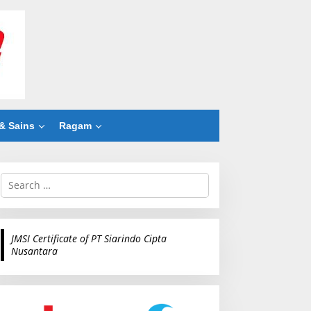
& Sains
Ragam
S
e
a
r
c
JMSI Certificate of PT Siarindo Cipta
h
Nusantara
f
o
r
: