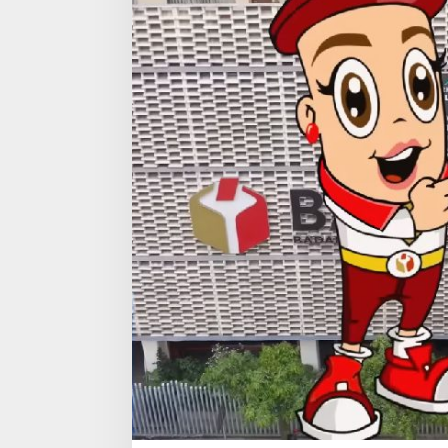
M
A
L
A
N
G
A
J
A
K
M
A
S
Y
A
R
A
K
A
T
A
K
T
I
F