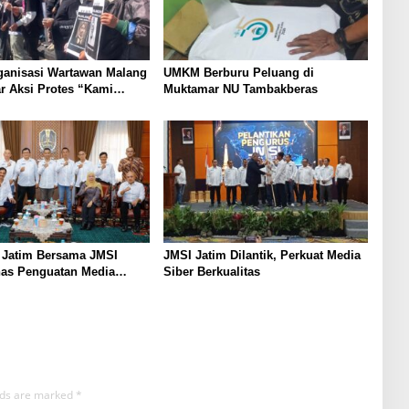
ganisasi Wartawan Malang
UMKM Berburu Peluang di
r Aksi Protes “Kami
Muktamar NU Tambakberas
ndo Ireng”
 Jatim Bersama JMSI
JMSI Jatim Dilantik, Perkuat Media
has Penguatan Media
Siber Berkualitas
as
elds are marked
*