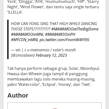
York’, ‘Dingga’, ‘AYA’, ‘mumumumuch’, ‘HIP’, ‘Starry
Night’, ‘Wind Flower’, dan tentu saja single terbaru
‘ILLELLA’.
HOW CAN YONG SING THAT HIGH WHILE DANCING
THOSE STEPS??????????
#MAMAMOOatTheBigDome
#MAMAMOOinMNL
#MAMAMOOinPH
#MYCON_inMNL
pic.twitter.com/FnxmW4KYE6
— vin | c u mamamoo / solar’s month
(@zimzalavin)
February 12, 2023
Tak hanya perform sebagai grup, Solar, Moonbyul,
Hwasa dan Wheein juga tampil di panggung
membawakan lagu solo mereka masing-masing,
yakni ‘Watercolor’, ‘Eclipse’, ‘Honey’, dan ‘Twit’.
Author