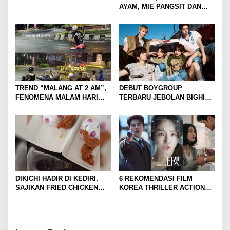
AYAM, MIE PANGSIT DAN
MIE NDOWER HANYA 8 RIBU
SAJA
TREND “MALANG AT 2 AM”,
DEBUT BOYGROUP
FENOMENA MALAM HARI
TERBARU JEBOLAN BIGHIT,
KOTA MALANG DI
CORTIS BANJIR
KALANGAN ANAK MUDA
ANTUSIASME DAN RASA
PENASARAN
DIKICHI HADIR DI KEDIRI,
6 REKOMENDASI FILM
SAJIKAN FRIED CHICKEN
KOREA THRILLER ACTION
MULAI RP10 RIBUAN
YANG BIKIN TEGANG DAN
GREGET SEPANJANG
NONTON