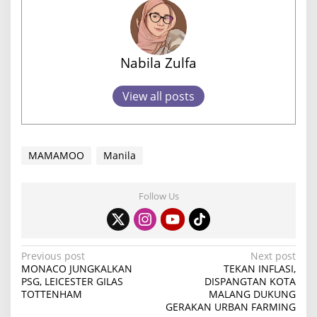
Nabila Zulfa
View all posts
MAMAMOO
Manila
Follow Us
P
Previous post
Next post
MONACO JUNGKALKAN
TEKAN INFLASI,
o
PSG, LEICESTER GILAS
DISPANGTAN KOTA
TOTTENHAM
MALANG DUKUNG
s
GERAKAN URBAN FARMING