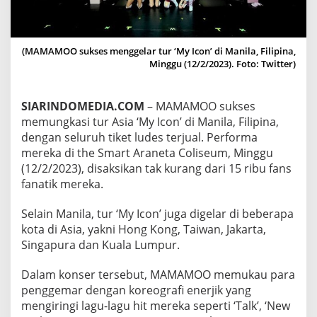
S
I
T
U
(MAMAMOO sukses menggelar tur ‘My Icon’ di Manila, Filipina,
R
Minggu (12/2/2023). Foto: Twitter)
A
S
I
SIARINDOMEDIA.COM
– MAMAMOO sukses
A
memungkasi tur Asia ‘My Icon’ di Manila, Filipina,
‘
M
dengan seluruh tiket ludes terjual. Performa
Y
mereka di the Smart Araneta Coliseum, Minggu
I
(12/2/2023), disaksikan tak kurang dari 15 ribu fans
C
fanatik mereka.
O
N
’
Selain Manila, tur ‘My Icon’ juga digelar di beberapa
D
kota di Asia, yakni Hong Kong, Taiwan, Jakarta,
I
Singapura dan Kuala Lumpur.
M
A
Dalam konser tersebut, MAMAMOO memukau para
N
I
penggemar dengan koreografi enerjik yang
L
mengiringi lagu-lagu hit mereka seperti ‘Talk’, ‘New
A