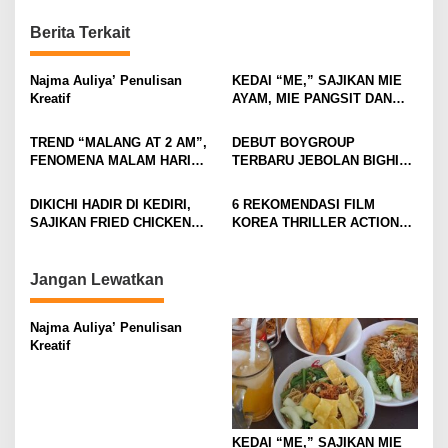
t
n
Berita Terkait
a
v
Najma Auliya’ Penulisan
KEDAI “ME,” SAJIKAN MIE
Kreatif
AYAM, MIE PANGSIT DAN
i
MIE NDOWER HANYA 8 RIBU
SAJA
g
TREND “MALANG AT 2 AM”,
DEBUT BOYGROUP
FENOMENA MALAM HARI
TERBARU JEBOLAN BIGHIT,
a
KOTA MALANG DI
CORTIS BANJIR
t
KALANGAN ANAK MUDA
ANTUSIASME DAN RASA
DIKICHI HADIR DI KEDIRI,
6 REKOMENDASI FILM
PENASARAN
i
SAJIKAN FRIED CHICKEN
KOREA THRILLER ACTION
MULAI RP10 RIBUAN
YANG BIKIN TEGANG DAN
o
GREGET SEPANJANG
n
NONTON
Jangan Lewatkan
Najma Auliya’ Penulisan
Kreatif
KEDAI “ME,” SAJIKAN MIE