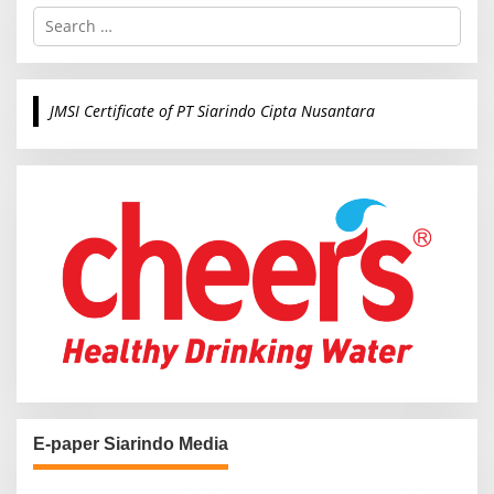
S
e
a
r
c
JMSI Certificate of PT Siarindo Cipta Nusantara
h
f
o
r
:
E-paper Siarindo Media