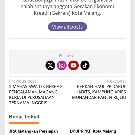
salah satunya anggota Gerakan Ekonomi
Kreatif (Gekrafs) Kota Malang.
View all posts
Follow Us
P
Previous post
Next post
3 MAHASISWA ITS BERBAGI
BERKAH HAUL PP DARUL
o
PENGALAMAN MAGANG
HADITS, KAMPUNG ARIES
KERJA DI PERUSAHAAN
MUNANDAR PANEN REJEKI
s
TERNAMA INGGRIS
t
n
Berita Terkait
a
v
JRA Matangkan Persiapan
DPUPRPKP Kota Malang