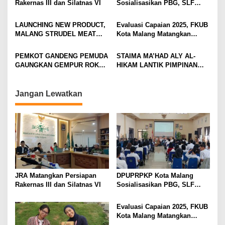
Rakernas III dan Silatnas VI
Sosialisasikan PBG, SLF
i
Pengolahan Limbah Dapur
SPPG
g
LAUNCHING NEW PRODUCT,
Evaluasi Capaian 2025, FKUB
MALANG STRUDEL MEAT
Kota Malang Matangkan
a
SERIES
Konsep Kerukunan
t
PEMKOT GANDENG PEMUDA
STAIMA MA’HAD ALY AL-
i
GAUNGKAN GEMPUR ROKOK
HIKAM LANTIK PIMPINAN
ILEGAL
BARU DAN TEGUHKAN
o
LANGKAH MENUJU
n
UNIVERSITAS HASYIM
Jangan Lewatkan
MUZADI
JRA Matangkan Persiapan
DPUPRPKP Kota Malang
Rakernas III dan Silatnas VI
Sosialisasikan PBG, SLF
Pengolahan Limbah Dapur
SPPG
Evaluasi Capaian 2025, FKUB
Kota Malang Matangkan
Konsep Kerukunan