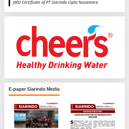
JMSI Certificate of PT Siarindo Cipta Nusantara
h
f
o
r
:
E-paper Siarindo Media