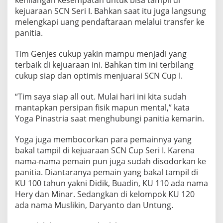
S
kejuaraan SCN Seri I. Bahkan saat itu juga langsung
S
melengkapi uang pendaftaraan melalui transfer ke
C
panitia.
N
C
U
Tim Genjes cukup yakin mampu menjadi yang
P
terbaik di kejuaraan ini. Bahkan tim ini terbilang
I
cukup siap dan optimis menjuarai SCN Cup I.
“Tim saya siap all out. Mulai hari ini kita sudah
mantapkan persipan fisik mapun mental,” kata
Yoga Pinastria saat menghubungi panitia kemarin.
Yoga juga membocorkan para pemainnya yang
bakal tampil di kejuaraan SCN Cup Seri I. Karena
nama-nama pemain pun juga sudah disodorkan ke
panitia. Diantaranya pemain yang bakal tampil di
KU 100 tahun yakni Didik, Buadin, KU 110 ada nama
Hery dan Minar. Sedangkan di kelompok KU 120
ada nama Muslikin, Daryanto dan Untung.