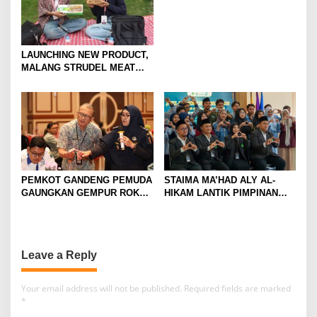
LAUNCHING NEW PRODUCT,
MALANG STRUDEL MEAT
SERIES
PEMKOT GANDENG PEMUDA
STAIMA MA’HAD ALY AL-
GAUNGKAN GEMPUR ROKOK
HIKAM LANTIK PIMPINAN
ILEGAL
BARU DAN TEGUHKAN
LANGKAH MENUJU
UNIVERSITAS HASYIM
MUZADI
Leave a Reply
Your email address will not be published.
Required fields are marked
*