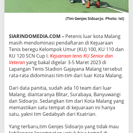
S
U
M
(Tim Genjes Sidoarjo. Photo: Ist)
B
A
R
J
SIARINDOMEDIA.COM –
Petenis luar kota Malang
U
masih mendominasi pendaftaran di Kejuaraan
A
Tenis beregu Kelompok Umur (KU) 100, KU 110 dan
R
KU 120 SCN Cup I.
Kejuaraan tenis KU Senior dan
A
I
Veteran
yang bakal digelar 3-5 Maret 2023 di
K
Lapangan Tenis Stadion Gajayana Malang tersebut
E
rata-rata didominasi tim-tim dari luar Kota Malang.
J
U
Dari data panitia, sudah ada 10 team dari luar
A
R
Malang, diantaranya Blitar, Surabaya, Banyuwangi
A
dan Sidoarjo. Sedangkan tim dari Kota Malang yang
A
memastikan satu tempat di kejuaraan ini hanya
N
satu, yakni tim Gedabyah dari Ksatrian.
T
E
N
Yang terbaru,tim Genjes Sidoarjo yang tidak mau
I
kehilangan kesempatan untuk bisa tampil di