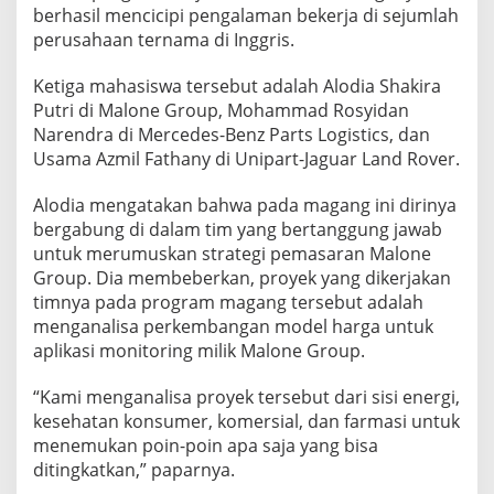
E
berhasil mencicipi pengalaman bekerja di sejumlah
R
perusahaan ternama di Inggris.
U
S
Ketiga mahasiswa tersebut adalah Alodia Shakira
A
Putri di Malone Group, Mohammad Rosyidan
H
A
Narendra di Mercedes-Benz Parts Logistics, dan
A
Usama Azmil Fathany di Unipart-Jaguar Land Rover.
N
T
Alodia mengatakan bahwa pada magang ini dirinya
E
bergabung di dalam tim yang bertanggung jawab
R
N
untuk merumuskan strategi pemasaran Malone
A
Group. Dia membeberkan, proyek yang dikerjakan
M
timnya pada program magang tersebut adalah
A
menganalisa perkembangan model harga untuk
I
aplikasi monitoring milik Malone Group.
N
G
G
“Kami menganalisa proyek tersebut dari sisi energi,
R
kesehatan konsumer, komersial, dan farmasi untuk
I
menemukan poin-poin apa saja yang bisa
S
ditingkatkan,” paparnya.