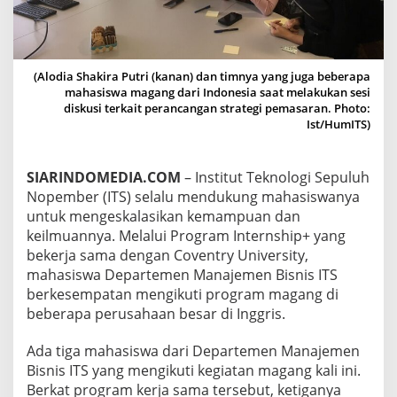
I
P
E
N
G
(Alodia Shakira Putri (kanan) dan timnya yang juga beberapa
A
mahasiswa magang dari Indonesia saat melakukan sesi
L
diskusi terkait perancangan strategi pemasaran. Photo:
A
Ist/HumITS)
M
A
N
SIARINDOMEDIA.COM
– Institut Teknologi Sepuluh
M
Nopember (ITS) selalu mendukung mahasiswanya
A
untuk mengeskalasikan kemampuan dan
G
A
keilmuannya. Melalui Program Internship+ yang
N
bekerja sama dengan Coventry University,
G
mahasiswa Departemen Manajemen Bisnis ITS
K
berkesempatan mengikuti program magang di
E
R
beberapa perusahaan besar di Inggris.
J
A
Ada tiga mahasiswa dari Departemen Manajemen
D
Bisnis ITS yang mengikuti kegiatan magang kali ini.
I
Berkat program kerja sama tersebut, ketiganya
P