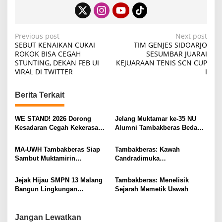
P
Previous post
Next post
SEBUT KENAIKAN CUKAI
TIM GENJES SIDOARJO
o
ROKOK BISA CEGAH
SESUMBAR JUARAI
STUNTING, DEKAN FEB UI
KEJUARAAN TENIS SCN CUP
s
VIRAL DI TWITTER
I
t
n
Berita Terkait
a
v
WE STAND! 2026 Dorong
Jelang Muktamar ke-35 NU
Kesadaran Cegah Kekerasan
Alumni Tambakberas Bedah
i
Seksual
Buku
g
MA-UWH Tambakberas Siap
Tambakberas: Kawah
Sambut Muktamirin
Candradimuka
a
Muktamar NU
Kepemimpinan Nahdlatul
t
Ulama
Jejak Hijau SMPN 13 Malang
Tambakberas: Menelisik
i
Bangun Lingkungan
Sejarah Memetik Uswah
Berkelanjutan
o
n
Jangan Lewatkan