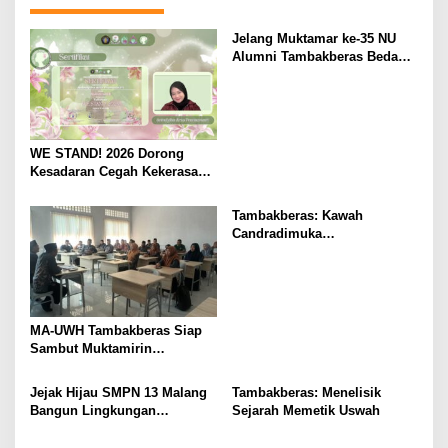
Jelang Muktamar ke-35 NU
Alumni Tambakberas Bedah
Buku
WE STAND! 2026 Dorong
Kesadaran Cegah Kekerasan
Seksual
Tambakberas: Kawah
Candradimuka
Kepemimpinan Nahdlatul
Ulama
MA-UWH Tambakberas Siap
Sambut Muktamirin
Muktamar NU
Jejak Hijau SMPN 13 Malang
Tambakberas: Menelisik
Bangun Lingkungan
Sejarah Memetik Uswah
Berkelanjutan