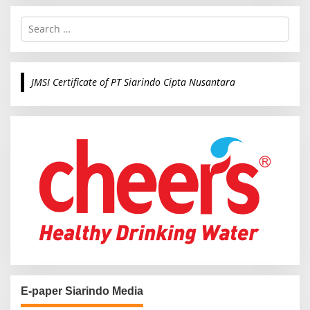
S
e
a
r
c
JMSI Certificate of PT Siarindo Cipta Nusantara
h
f
o
r
:
E-paper Siarindo Media