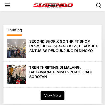
S
k
i
p
t
o
c
Thrifting
o
n
t
SECOND SHOP X GO THRIFT SHOP
e
RESMI BUKA CABANG KE-5, DISAMBUT
n
ANTUSIAS PENGUNJUNG DI DINOYO
t
TREN THRIFTING DI MALANG:
BAGAIMANA TEMPAT VINTAGE JADI
SOROTAN
View More