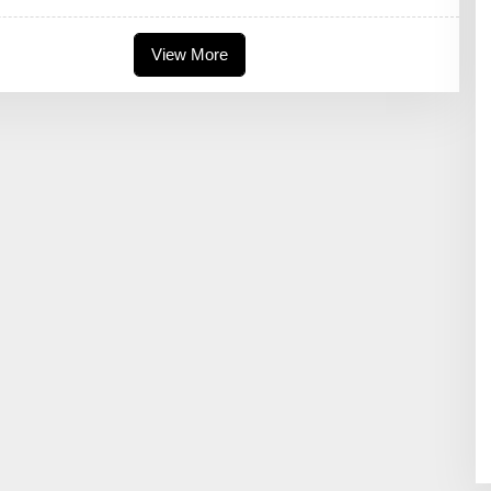
Y
U
L
T
E
R
O
View More
I
N
M
N
A
I
H
C
A
H
R
A
A
P
N
U
I
T
R
I
M
A
H
A
R
A
N
I