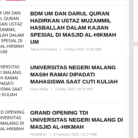
A
B
BDM UM DAN DARUL QURAN
A
H
HADIRKAN USTAZ MUZAMMIL
F
A
HASBALLAH DALAM KAJIAN
J
SPESIAL DI MASJID AL-HIKMAH
A
R
UM
A
P
Tokoh & Peristiwa
|
19 May 2025 / 11:05 WIB
B
R
Y
I
M
L
A
I
UNIVERSITAS NEGERI MALANG
H
A
A
MASIH RAMAI DIPADATI
B
A
MAHASISWA SAAT CUTI KULIAH
H
F
Gaya Hidup
|
13 May 2025 / 18:02 WIB
B
A
Y
J
L
A
E
R
O
A
N
GRAND OPENING TDI
P
N
R
UNIVERSITAS NEGERI MALANG DI
I
I
C
MASJID AL-HIKMAH
L
H
I
A
Pendidikan
|
8 February 2025 / 12:37 WIB
B
A
P