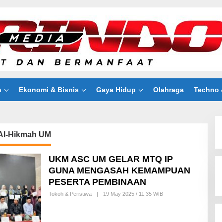
n
Ekonomi & Bisnis
Gaya Hidup
Olahraga
Techno 
 Al-Hikmah UM
UKM ASC UM GELAR MTQ IP
GUNA MENGASAH KEMAMPUAN
PESERTA PEMBINAAN
Tokoh & Peristiwa
|
19 May 2025 / 11:35 WIB
B
Y
M
A
H