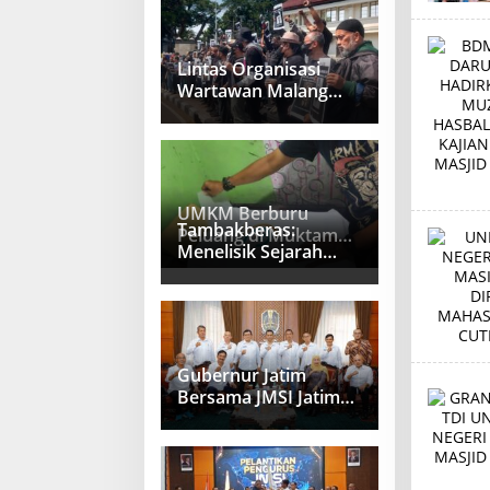
Lintas Organisasi
Wartawan Malang
Raya Gelar Aksi
Protes “Kami Bukan
Londo Ireng”
UMKM Berburu
Tambakberas:
Peluang di Muktamar
Menelisik Sejarah
NU Tambakberas
Memetik Uswah
Gubernur Jatim
Bersama JMSI Jatim
Bahas Penguatan
Media Berkualitas