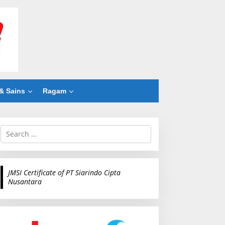
& Sains
Ragam
S
e
a
r
c
JMSI Certificate of PT Siarindo Cipta
h
Nusantara
f
o
r
: