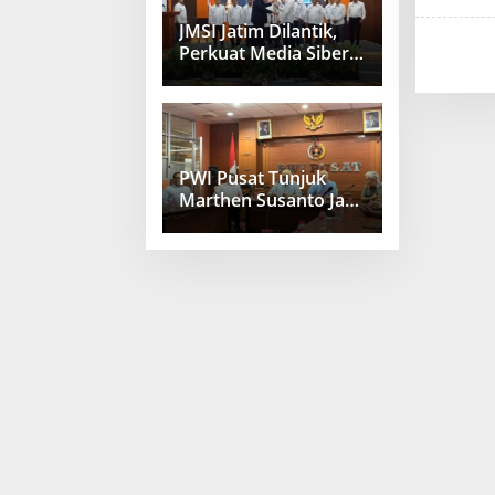
JMSI Jatim Dilantik,
Perkuat Media Siber
Berkualitas
PWI Pusat Tunjuk
Marthen Susanto Jadi
Sekjen Baru