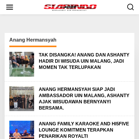
S
k
i
p
t
o
c
Anang Hermansyah
o
n
t
TAK DISANGKA! ANANG DAN ASHANTY
e
HADIR DI WISUDA UIN MALANG, JADI
n
MOMEN TAK TERLUPAKAN
t
ANANG HERMANSYAH SIAP JADI
AMBASSADOR UIN MALANG, ASHANTY
AJAK WISUDAWAN BERNYANYI
BERSAMA.
ANANG FAMILY KARAOKE AND HI5FIVE
LOUNGE KOMITMEN TERAPKAN
PENARIKAN ROYALTI