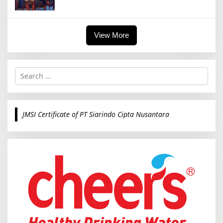
View More
S
e
a
r
c
JMSI Certificate of PT Siarindo Cipta Nusantara
h
f
o
r
: