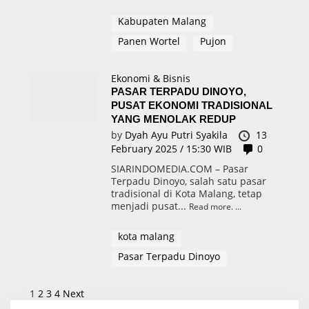
Kabupaten Malang
Panen Wortel
Pujon
Ekonomi & Bisnis
PASAR TERPADU DINOYO,
PUSAT EKONOMI TRADISIONAL
YANG MENOLAK REDUP
by
Dyah Ayu Putri Syakila
13
February 2025 / 15:30 WIB
0
SIARINDOMEDIA.COM – Pasar
Terpadu Dinoyo, salah satu pasar
tradisional di Kota Malang, tetap
menjadi pusat...
Read more.
kota malang
Pasar Terpadu Dinoyo
P
1
2
3
4
Next