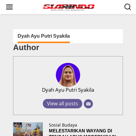
S
k
i
p
t
o
c
Dyah Ayu Putri Syakila
o
Author
n
t
e
n
t
Dyah Ayu Putri Syakila
View all posts
Sosial Budaya
MELESTARIKAN WAYANG DI