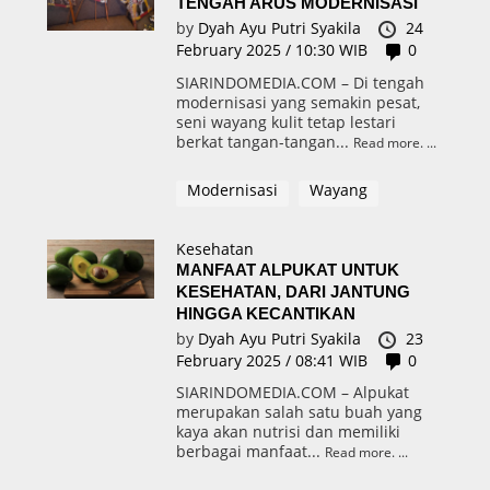
TENGAH ARUS MODERNISASI
by
Dyah Ayu Putri Syakila
24
February 2025 / 10:30 WIB
0
SIARINDOMEDIA.COM – Di tengah
modernisasi yang semakin pesat,
seni wayang kulit tetap lestari
berkat tangan-tangan...
Read more.
Modernisasi
Wayang
Kesehatan
MANFAAT ALPUKAT UNTUK
KESEHATAN, DARI JANTUNG
HINGGA KECANTIKAN
by
Dyah Ayu Putri Syakila
23
February 2025 / 08:41 WIB
0
SIARINDOMEDIA.COM – Alpukat
merupakan salah satu buah yang
kaya akan nutrisi dan memiliki
berbagai manfaat...
Read more.