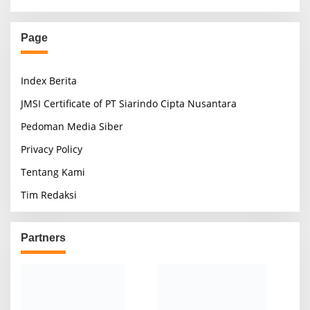
o
s
Page
t
s
Index Berita
p
a
JMSI Certificate of PT Siarindo Cipta Nusantara
g
Pedoman Media Siber
i
Privacy Policy
n
Tentang Kami
a
Tim Redaksi
t
i
o
Partners
n