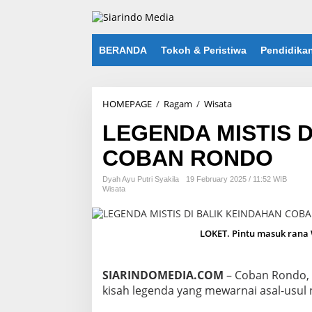
S
k
i
p
BERANDA
Tokoh & Peristiwa
Pendidika
t
o
c
o
HOMEPAGE
/
Ragam
/
Wisata
L
n
E
t
LEGENDA MISTIS D
G
e
E
n
COBAN RONDO
N
t
D
A
Dyah Ayu Putri Syakila
19 February 2025 / 11:52 WIB
Wisata
M
I
S
T
LOKET. Pintu masuk rana 
I
S
D
SIARINDOMEDIA.COM
– Coban Rondo, s
I
kisah legenda yang mewarnai asal-usul
B
A