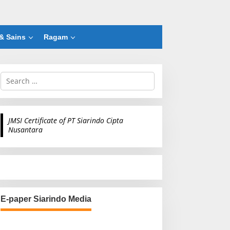
& Sains
Ragam
S
e
a
r
c
JMSI Certificate of PT Siarindo Cipta
h
Nusantara
f
o
r
:
E-paper Siarindo Media