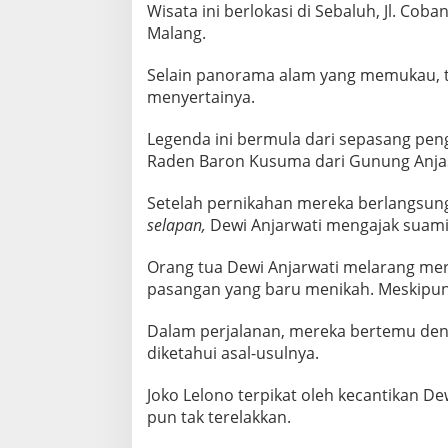
L
Wisata ini berlokasi di Sebaluh, Jl. Cob
I
Malang.
K
K
Selain panorama alam yang memukau, te
E
menyertainya.
I
N
D
Legenda ini bermula dari sepasang pen
A
Raden Baron Kusuma dari Gunung Anj
H
A
Setelah pernikahan mereka berlangsung 
N
selapan,
Dewi Anjarwati mengajak suami
C
O
B
Orang tua Dewi Anjarwati melarang mere
A
pasangan yang baru menikah. Meskipun 
N
R
Dalam perjalanan, mereka bertemu deng
O
N
diketahui asal-usulnya.
D
O
Joko Lelono terpikat oleh kecantikan D
pun tak terelakkan.