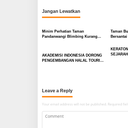
i
Jangan Lewatkan
o
n
Minim Perhatian Taman
Taman Bu
Pandanwangi Blimbing Kurang
Bersanta
Terawat
KERATON
SEJARAH
AKADEMISI INDONESIA DORONG
PENGEMBANGAN HALAL TOURISM
THAILAND LEWAT PENGABDIAN
INTERNASIONAL DI BANGKOK
Leave a Reply
Your email address will not be published.
Required fi