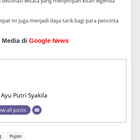
i destinasi wisata yang menyimpan kisah legenda
at ini juga menjadi daya tarik bagi para pencinta
o Media di
Google News
Ayu Putri Syakila
ew all posts
g
Pujon