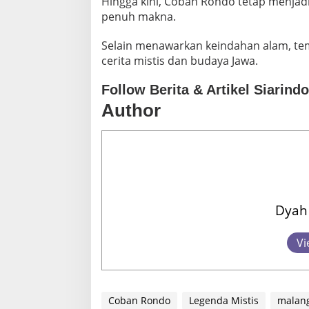
Hingga kini, Coban Rondo tetap menjad
penuh makna.
Selain menawarkan keindahan alam, temp
cerita mistis dan budaya Jawa.
Follow Berita & Artikel Siarind
Author
Dyah 
Vi
Coban Rondo
Legenda Mistis
malan