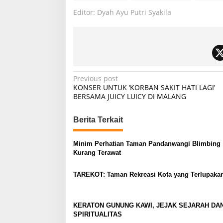
Editor: Dyah Ayu Putri Syakila
P
Previous post
KONSER UNTUK ‘KORBAN SAKIT HATI LAGI’
o
BERSAMA JUICY LUICY DI MALANG
s
t
Berita Terkait
n
Minim Perhatian Taman Pandanwangi Blimbing
a
Kurang Terawat
v
TAREKOT: Taman Rekreasi Kota yang Terlupaka
i
g
a
KERATON GUNUNG KAWI, JEJAK SEJARAH DA
SPIRITUALITAS
t