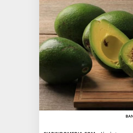
K
A
T
U
N
T
U
K
K
E
S
E
H
A
T
A
N
,
D
A
R
I
BAN
J
A
N