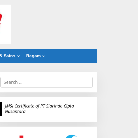
& Sains
Ragam
S
e
a
r
c
JMSI Certificate of PT Siarindo Cipta
h
Nusantara
f
o
r
: