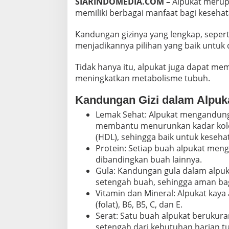
SIARINDOMEDIA.COM –
Alpukat merup
T
memiliki berbagai manfaat bagi kesehat
U
N
G
Kandungan gizinya yang lengkap, seperti
H
menjadikannya pilihan yang baik untuk 
I
N
Tidak hanya itu, alpukat juga dapat m
G
meningkatkan metabolisme tubuh.
G
A
K
Kandungan Gizi dalam Alpuk
E
Lemak Sehat: Alpukat mengandung 
C
A
membantu menurunkan kadar kolest
N
(HDL), sehingga baik untuk keseha
T
Protein: Setiap buah alpukat meng
I
dibandingkan buah lainnya.
K
Gula: Kandungan gula dalam alpuka
A
N
setengah buah, sehingga aman bag
Vitamin dan Mineral: Alpukat kaya a
(folat), B6, B5, C, dan E.
Serat: Satu buah alpukat berukur
setengah dari kebutuhan harian t