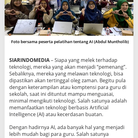
I
G
U
R
U
,
M
A
Foto bersama peserta pelatihan tentang AI (Abdul Muntholib)
N
F
A
SIARINDOMEDIA
– Siapa yang melek terhadap
A
teknologi, mereka yang akan menjadi “pemenang”.
T
Sebaliknya, mereka yang melawan teknologi, bisa
K
dipastikan akan tertinggal oleg zaman. Begitu pula
A
N
dengan keterampilan atau komptensi para guru di
A
sekolah, saat ini dituntut mampu menguasai,
L
minimal mengikuti teknologi. Salah satunya adalah
A
memanfaatkan teknologi berbasis Artificial
T
E
Intelligence (AI) atau kecerdasan buatan.
V
A
Dengan hadirnya AI, ada banyak hal yang menjadi
L
lebih mudah bagi para guru. Salah satunya
U