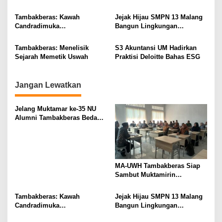
Buku
Muktamar NU
g
Tambakberas: Kawah
Jejak Hijau SMPN 13 Malang
a
Candradimuka
Bangun Lingkungan
t
Kepemimpinan Nahdlatul
Berkelanjutan
Ulama
i
Tambakberas: Menelisik
S3 Akuntansi UM Hadirkan
Sejarah Memetik Uswah
Praktisi Deloitte Bahas ESG
o
n
Jangan Lewatkan
Jelang Muktamar ke-35 NU
Alumni Tambakberas Bedah
Buku
MA-UWH Tambakberas Siap
Sambut Muktamirin
Muktamar NU
Tambakberas: Kawah
Jejak Hijau SMPN 13 Malang
Candradimuka
Bangun Lingkungan
Kepemimpinan Nahdlatul
Berkelanjutan