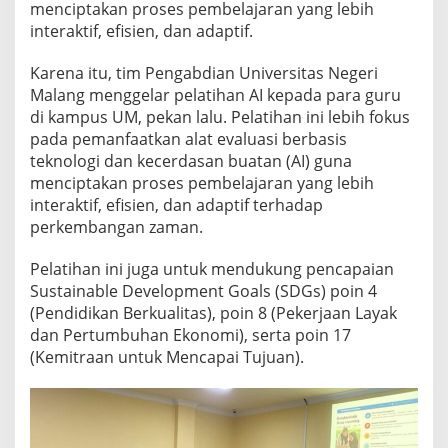
menciptakan proses pembelajaran yang lebih
A
S
interaktif, efisien, dan adaptif.
I
B
Karena itu, tim Pengabdian Universitas Negeri
E
Malang menggelar pelatihan AI kepada para guru
R
di kampus UM, pekan lalu. Pelatihan ini lebih fokus
B
A
pada pemanfaatkan alat evaluasi berbasis
S
teknologi dan kecerdasan buatan (AI) guna
I
menciptakan proses pembelajaran yang lebih
S
interaktif, efisien, dan adaptif terhadap
K
perkembangan zaman.
E
C
E
Pelatihan ini juga untuk mendukung pencapaian
R
Sustainable Development Goals (SDGs) poin 4
D
(Pendidikan Berkualitas), poin 8 (Pekerjaan Layak
A
dan Pertumbuhan Ekonomi), serta poin 17
S
A
(Kemitraan untuk Mencapai Tujuan).
N
B
U
A
T