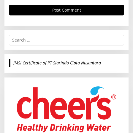
S
e
a
r
c
JMSI Certificate of PT Siarindo Cipta Nusantara
h
f
o
r
: