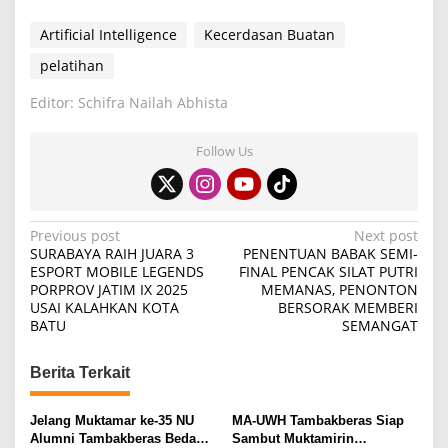
Artificial Intelligence
Kecerdasan Buatan
pelatihan
Editor: Schifra Nailah Abhista
Follow Us
P
Previous post
Next post
SURABAYA RAIH JUARA 3
PENENTUAN BABAK SEMI-
o
ESPORT MOBILE LEGENDS
FINAL PENCAK SILAT PUTRI
PORPROV JATIM IX 2025
MEMANAS, PENONTON
s
USAI KALAHKAN KOTA
BERSORAK MEMBERI
t
BATU
SEMANGAT
n
Berita Terkait
a
v
Jelang Muktamar ke-35 NU
MA-UWH Tambakberas Siap
i
Alumni Tambakberas Bedah
Sambut Muktamirin