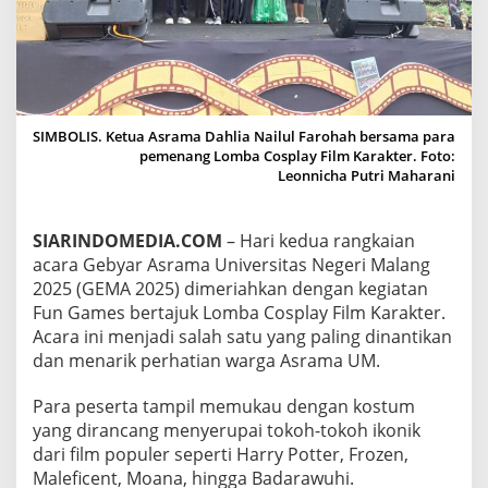
J
A
D
I
A
C
A
SIMBOLIS. Ketua Asrama Dahlia Nailul Farohah bersama para
R
pemenang Lomba Cosplay Film Karakter. Foto:
A
Leonnicha Putri Maharani
F
A
V
SIARINDOMEDIA.COM
– Hari kedua rangkaian
O
acara Gebyar Asrama Universitas Negeri Malang
R
I
2025 (GEMA 2025) dimeriahkan dengan kegiatan
T
Fun Games bertajuk Lomba Cosplay Film Karakter.
D
Acara ini menjadi salah satu yang paling dinantikan
I
dan menarik perhatian warga Asrama UM.
G
E
M
Para peserta tampil memukau dengan kostum
A
yang dirancang menyerupai tokoh-tokoh ikonik
2
dari film populer seperti Harry Potter, Frozen,
0
Maleficent, Moana, hingga Badarawuhi.
2