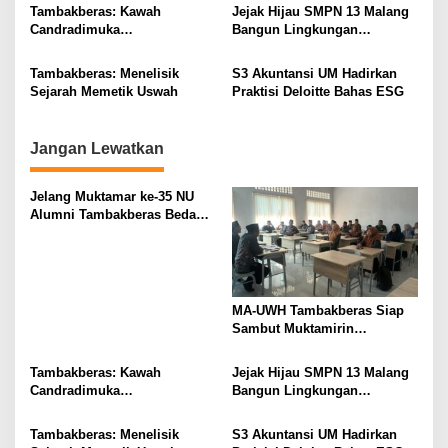
i
Tambakberas: Kawah
Jejak Hijau SMPN 13 Malang
g
Candradimuka
Bangun Lingkungan
Kepemimpinan Nahdlatul
Berkelanjutan
a
Ulama
Tambakberas: Menelisik
S3 Akuntansi UM Hadirkan
t
Sejarah Memetik Uswah
Praktisi Deloitte Bahas ESG
i
o
Jangan Lewatkan
n
Jelang Muktamar ke-35 NU
Alumni Tambakberas Bedah
Buku
MA-UWH Tambakberas Siap
Sambut Muktamirin
Muktamar NU
Tambakberas: Kawah
Jejak Hijau SMPN 13 Malang
Candradimuka
Bangun Lingkungan
Kepemimpinan Nahdlatul
Berkelanjutan
Ulama
Tambakberas: Menelisik
S3 Akuntansi UM Hadirkan