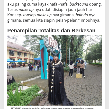
aku paling cuma kayak hafal-hafal
backsound
doang.
Terus
make up
nya udah disiapin jauh-jauh hari.
Konsep-konsep
make up
nya gimana,
hair do
nya
gimana, semua kita siapin pelan-pelan,” imbuhnya.
Penampilan Totalitas dan Berkesan
IKONIK. Karakter Maleficent yang menarik perhatian warga