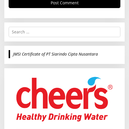
S
e
a
r
c
JMSI Certificate of PT Siarindo Cipta Nusantara
h
f
o
r
: