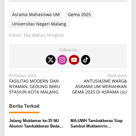
Asrama Mahasiswa UM
Gema 2025
Universitas Negeri Malang
Editor: Eka Wahyu Ningtias
Follow Us
P
Previous post
Next post
FASILITAS MODERN DAN
ANTUSIASME WARGA
o
NYAMAN, GEDUNG BARU
ASRAMA UM MERIAHKAN
STASIUN KOTA MALANG
GEMA 2025 DI ASRAMA LILI
s
t
Berita Terkait
n
a
Jelang Muktamar ke-35 NU
MA-UWH Tambakberas Siap
v
Alumni Tambakberas Bedah
Sambut Muktamirin
Buku
Muktamar NU