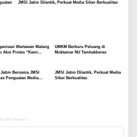
guatan
JMSI Jatim Dilantik, Perkuat Media Siber Berkualitas
ganisasi Wartawan Malang
UMKM Berburu Peluang di
r Aksi Protes “Kami
Muktamar NU Tambakberas
ndo Ireng”
 Jatim Bersama JMSI
JMSI Jatim Dilantik, Perkuat Media
has Penguatan Media
Siber Berkualitas
as
elds are marked
*