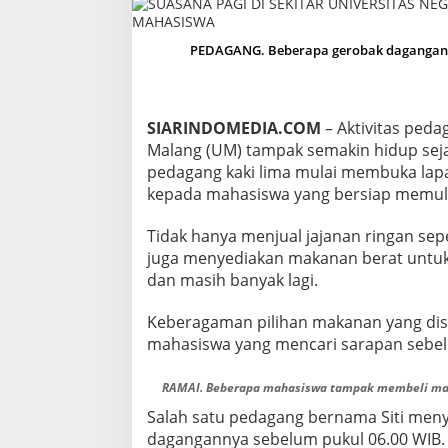
D
I
S
PEDAGANG. Beberapa gerobak dagangan su
E
K
I
T
SIARINDOMEDIA.COM
– Aktivitas ped
A
Malang (UM) tampak semakin hidup sejak
R
pedagang kaki lima mulai membuka lapa
U
N
kepada mahasiswa yang bersiap memulai
I
V
Tidak hanya menjual jajanan ringan sep
E
juga menyediakan makanan berat untuk s
R
dan masih banyak lagi.
S
I
T
Keberagaman pilihan makanan yang dised
A
mahasiswa yang mencari sarapan sebelu
S
N
E
RAMAI. Beberapa mahasiswa tampak membeli maka
G
Salah satu pedagang bernama Siti men
E
dagangannya sebelum pukul 06.00 WIB.
R