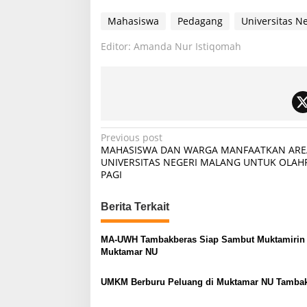
Mahasiswa
Pedagang
Universitas N
Editor: Amanda Nur Istiqomah
P
Previous post
MAHASISWA DAN WARGA MANFAATKAN ARE
o
UNIVERSITAS NEGERI MALANG UNTUK OLAH
PAGI
s
t
Berita Terkait
n
a
MA-UWH Tambakberas Siap Sambut Muktamirin
v
Muktamar NU
i
UMKM Berburu Peluang di Muktamar NU Tamba
g