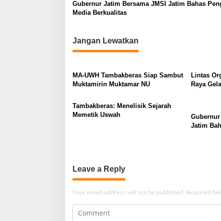
a
Gubernur Jatim Bersama JMSI Jatim Bahas Pen
Media Berkualitas
t
i
Jangan Lewatkan
o
n
MA-UWH Tambakberas Siap Sambut
Lintas Or
Muktamirin Muktamar NU
Raya Gela
Bukan Lo
Tambakberas: Menelisik Sejarah
Memetik Uswah
Gubernur
Jatim Ba
Berkualit
Leave a Reply
Your email address will not be published.
Required fi