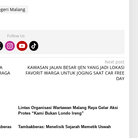
egeri Malang
Follow Us
Next post
A
KAWASAN JALAN BESAR IJEN YANG JADI LOKASI
RAGA
FAVORIT WARGA UNTUK JOGING SAAT CAR FREE
DAY
Lintas Organisasi Wartawan Malang Raya Gelar Aksi
Protes “Kami Bukan Londo Ireng”
kberas
Tambakberas: Menelisik Sejarah Memetik Uswah