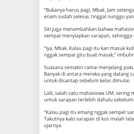
I
M
“Bukanya harus pagi, Mbak. Jam setenga
A
enam sudah selesai, tinggal nunggu yang 
L
A
Siti juga menambahkan bahwa mahasisw
N
sempat menyiapkan sarapan, sehingga 
G
D
I
“Iya, Mbak. Kalau pagi itu kan masuk kul
W
nggak sempat gitu buat masak,” imbuhn
A
R
Suasana semakin ramai menjelang pukul
N
A
Banyak di antara mereka yang datang 
I
untuk disantap sebelum kelas dimulai.
K
E
Laili, salah satu mahasiswa UM, serin
S
untuk sarapan terlebih dahulu sebelum
I
B
U
“Kalau pagi itu emang nggak sempet sar
K
Takutnya kalo sarapan di kos malah tel
A
ujarnya.
N
P