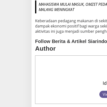
E
MAHASISWA MULAI MASUK, OMZET PEDA
D
MALANG MENINGKAT
A
G
A
Keberadaan pedagang makanan di sekit
N
dampak ekonomi positif bagi warga sek
G
aktivitas ini juga menjadi sumber pengh
D
A
Follow Berita & Artikel Siarind
N
M
Author
A
H
A
S
I
S
W
A
I
Vi