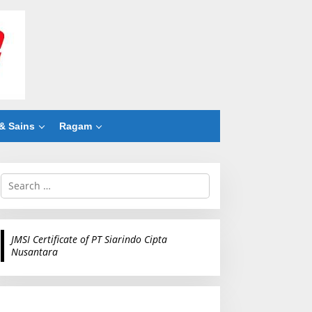
& Sains
Ragam
S
e
a
r
c
JMSI Certificate of PT Siarindo Cipta
h
Nusantara
f
o
r
: