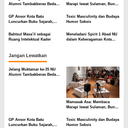
i
Alumni Tambakberas Bedah
Marapi lewat Sulaman, Bunyi,
Buku
dan Memori Kolektif
g
Minangkabau
GP Ansor Kota Batu
Toxic Masculinity dan Budaya
a
Luncurkan Buku Sejarah,
Humor Seksis
t
“Atas Nama Generasi”
i
Bahtsul Masa’il sebagai
Meneladani Spirit 1 Abad NU
Ruang Intelektual Kader
dalam Keberagaman Kota
o
Malang
n
Jangan Lewatkan
Jelang Muktamar ke-35 NU
Alumni Tambakberas Bedah
Buku
Mamasak Asa: Membaca
Marapi lewat Sulaman, Bunyi,
dan Memori Kolektif
Minangkabau
GP Ansor Kota Batu
Toxic Masculinity dan Budaya
Luncurkan Buku Sejarah,
Humor Seksis