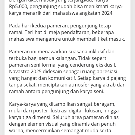
S
Rp5.000, pengunjung sudah bisa menikmati karya-
I
karya menarik dari mahasiswa angkatan 2024.
N
A
Pada hari kedua pameran, pengunjung tetap
R
D
ramai. Terlihat di meja pendaftaran, beberapa
I
mahasiswa mengantre untuk membeli tiket masuk.
P
A
Pameran ini menawarkan suasana inklusif dan
M
terbuka bagi semua kalangan. Tidak seperti
E
R
pameran seni formal yang cenderung eksklusif,
A
Navastra 2025 didesain sebagai ruang apresiasi
N
yang hangat dan komunikatif.
Setiap karya dipajang
N
tanpa sekat, menciptakan atmosfer yang akrab dan
A
V
ramah antara pengunjung dan karya seni.
A
S
Karya-karya yang ditampilkan sangat beragam,
T
mulai dari poster ilustrasi digital, lukisan, hingga
R
karya tiga dimensi. Seluruh area pameran dihias
A
2
dengan elemen visual yang dinamis dan penuh
0
warna, mencerminkan semangat muda serta
2