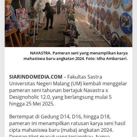
N
I
V
E
R
S
I
T
A
S
NAVASTRA. Pameran seni yang menampilkan karya
N
mahasiswa baru angkatan 2024. Foto: Idha Ambarsari.
E
G
E
SIARINDOMEDIA.COM
– Fakultas Sastra
R
Universitas Negeri Malang (UM) kembali menggelar
I
pameran seni tahunan bertajuk Navastra x
M
Designoholic 12.0, yang berlangsung mulai 5
A
L
hingga 25 Mei 2025.
A
N
Bertempat di Gedung D14, D16, hingga D18,
G
pameran ini menampilkan ratusan karya seni hasil
B
cipta mahasiswa baru (maba) angkatan 2024.
E
R
Dengan tiket masuk yang terjangkau, hanya