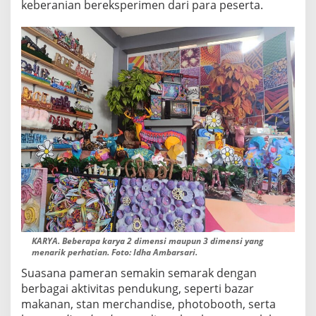
keberanian bereksperimen dari para peserta.
5
,
P
E
N
G
U
N
J
U
N
G
T
E
R
P
E
S
O
KARYA. Beberapa karya 2 dimensi maupun 3 dimensi yang
N
menarik perhatian. Foto: Idha Ambarsari.
A
Suasana pameran semakin semarak dengan
berbagai aktivitas pendukung, seperti bazar
makanan, stan merchandise, photobooth, serta