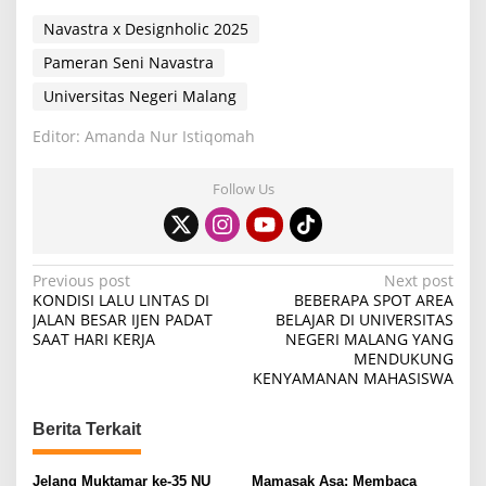
Navastra x Designholic 2025
Pameran Seni Navastra
Universitas Negeri Malang
Editor: Amanda Nur Istiqomah
Follow Us
P
Previous post
Next post
KONDISI LALU LINTAS DI
BEBERAPA SPOT AREA
o
JALAN BESAR IJEN PADAT
BELAJAR DI UNIVERSITAS
SAAT HARI KERJA
NEGERI MALANG YANG
s
MENDUKUNG
t
KENYAMANAN MAHASISWA
n
Berita Terkait
a
v
Jelang Muktamar ke-35 NU
Mamasak Asa: Membaca