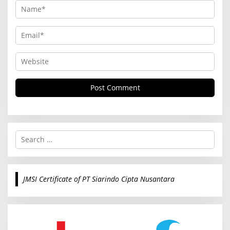
S
e
a
r
c
JMSI Certificate of PT Siarindo Cipta Nusantara
h
f
o
r
: