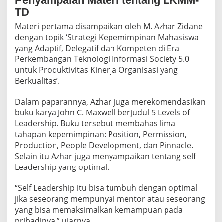
Penyampaian Materi tentang LKMM-
D
TD
K
A
Materi pertama disampaikan oleh M. Azhar Zidane
N
dengan topik ‘Strategi Kepemimpinan Mahasiswa
M
yang Adaptif, Delegatif dan Kompeten di Era
A
Perkembangan Teknologi Informasi Society 5.0
H
untuk Produktivitas Kinerja Organisasi yang
A
S
Berkualitas’.
I
S
Dalam paparannya, Azhar juga merekomendasikan
W
buku karya John C. Maxwell berjudul 5 Levels of
A
Leadership. Buku tersebut membahas lima
Y
A
tahapan kepemimpinan: Position, Permission,
N
Production, People Development, dan Pinnacle.
G
Selain itu Azhar juga menyampaikan tentang self
V
Leadership yang optimal.
I
S
I
“Self Leadership itu bisa tumbuh dengan optimal
O
jika seseorang mempunyai mentor atau seseorang
N
yang bisa memaksimalkan kemampuan pada
E
pribadinya,” ujarnya.
R