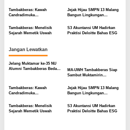
Buku
Muktamar NU
g
Tambakberas: Kawah
Jejak Hijau SMPN 13 Malang
a
Candradimuka
Bangun Lingkungan
t
Kepemimpinan Nahdlatul
Berkelanjutan
Ulama
i
Tambakberas: Menelisik
S3 Akuntansi UM Hadirkan
Sejarah Memetik Uswah
Praktisi Deloitte Bahas ESG
o
n
Jangan Lewatkan
Jelang Muktamar ke-35 NU
Alumni Tambakberas Bedah
MA-UWH Tambakberas Siap
Buku
Sambut Muktamirin
Muktamar NU
Tambakberas: Kawah
Jejak Hijau SMPN 13 Malang
Candradimuka
Bangun Lingkungan
Kepemimpinan Nahdlatul
Berkelanjutan
Ulama
Tambakberas: Menelisik
S3 Akuntansi UM Hadirkan
Sejarah Memetik Uswah
Praktisi Deloitte Bahas ESG