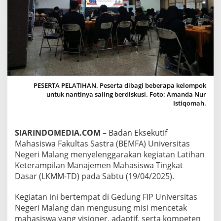
T
A
S
N
E
G
E
R
I
M
PESERTA PELATIHAN. Peserta dibagi beberapa kelompok
A
untuk nantinya saling berdiskusi. Foto: Amanda Nur
L
Istiqomah.
A
N
G
SIARINDOMEDIA.COM
– Badan Eksekutif
M
Mahasiswa Fakultas Sastra (BEMFA) Universitas
E
Negeri Malang menyelenggarakan kegiatan Latihan
N
Keterampilan Manajemen Mahasiswa Tingkat
G
A
Dasar (LKMM-TD) pada Sabtu (19/04/2025).
D
A
Kegiatan ini bertempat di Gedung FIP Universitas
K
Negeri Malang dan mengusung misi mencetak
A
mahasiswa yang visioner, adaptif, serta kompeten
N