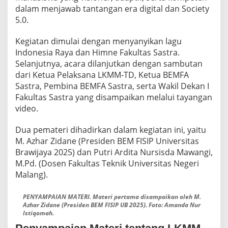
K
dalam menjawab tantangan era digital dan Society
E
5.0.
G
I
Kegiatan dimulai dengan menyanyikan lagu
A
Indonesia Raya dan Himne Fakultas Sastra.
T
A
Selanjutnya, acara dilanjutkan dengan sambutan
N
dari Ketua Pelaksana LKMM-TD, Ketua BEMFA
L
Sastra, Pembina BEMFA Sastra, serta Wakil Dekan I
K
Fakultas Sastra yang disampaikan melalui tayangan
M
M
video.
T
D
Dua pemateri dihadirkan dalam kegiatan ini, yaitu
U
M. Azhar Zidane (Presiden BEM FISIP Universitas
N
Brawijaya 2025) dan Putri Ardita Nursisda Mawangi,
T
U
M.Pd. (Dosen Fakultas Teknik Universitas Negeri
K
Malang).
M
E
PENYAMPAIAN MATERI. Materi pertama disampaikan oleh M.
W
Azhar Zidane (Presiden BEM FISIP UB 2025). Foto: Amanda Nur
U
Istiqomah.
J
U