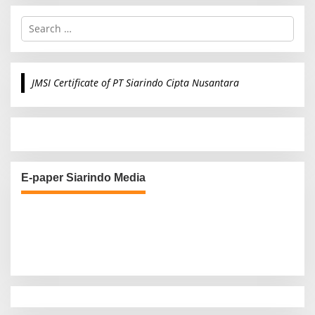
S
e
a
r
c
JMSI Certificate of PT Siarindo Cipta Nusantara
h
f
o
r
:
E-paper Siarindo Media