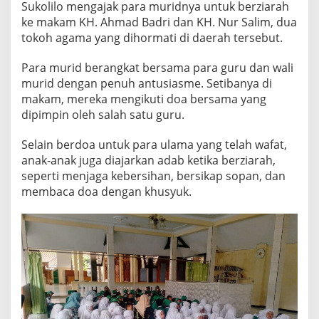
Sukolilo mengajak para muridnya untuk berziarah
S
ke makam KH. Ahmad Badri dan KH. Nur Salim, dua
E
J
tokoh agama yang dihormati di daerah tersebut.
A
R
Para murid berangkat bersama para guru dan wali
A
murid dengan penuh antusiasme. Setibanya di
H
makam, mereka mengikuti doa bersama yang
U
L
dipimpin oleh salah satu guru.
A
M
Selain berdoa untuk para ulama yang telah wafat,
A
anak-anak juga diajarkan adab ketika berziarah,
seperti menjaga kebersihan, bersikap sopan, dan
membaca doa dengan khusyuk.