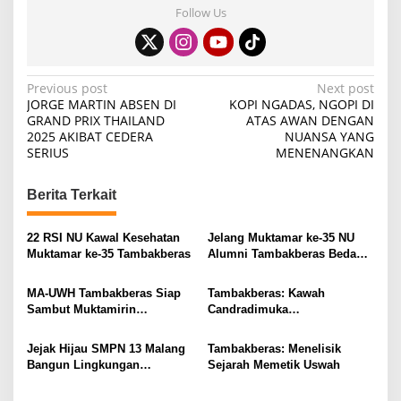
Follow Us
P
Previous post
Next post
JORGE MARTIN ABSEN DI
KOPI NGADAS, NGOPI DI
o
GRAND PRIX THAILAND
ATAS AWAN DENGAN
2025 AKIBAT CEDERA
NUANSA YANG
s
SERIUS
MENENANGKAN
t
n
Berita Terkait
a
v
22 RSI NU Kawal Kesehatan
Jelang Muktamar ke-35 NU
Muktamar ke-35 Tambakberas
Alumni Tambakberas Bedah
i
Buku
g
MA-UWH Tambakberas Siap
Tambakberas: Kawah
Sambut Muktamirin
Candradimuka
a
Muktamar NU
Kepemimpinan Nahdlatul
t
Ulama
Jejak Hijau SMPN 13 Malang
Tambakberas: Menelisik
i
Bangun Lingkungan
Sejarah Memetik Uswah
Berkelanjutan
o