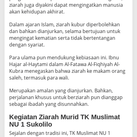
U
ziarah juga diyakini dapat mengingatkan manusia
1
akan kehidupan akhirat.
S
U
Dalam ajaran Islam, ziarah kubur diperbolehkan
K
dan bahkan dianjurkan, selama bertujuan untuk
O
L
mengingat kematian serta tidak bertentangan
I
dengan syariat.
L
O
Para ulama pun mendukung kebiasaan ini. Ibnu
A
Hajar al-Haytami dalam Al-Fatawa Al-Fiqhiyah Al-
J
A
Kubra menegaskan bahwa ziarah ke makam orang
K
saleh, termasuk para wali.
M
U
Merupakan amalan yang dianjurkan. Bahkan,
R
perjalanan khusus untuk berziarah pun dianggap
I
D
sebagai ibadah yang disunnahkan.
K
E
Kegiatan Ziarah Murid TK Muslimat
N
NU 1 Sukolilo
A
L
Sejalan dengan tradisi ini, TK Muslimat NU 1
I