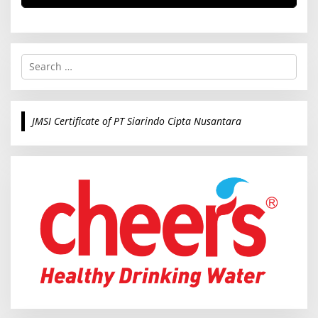
S
e
a
r
c
JMSI Certificate of PT Siarindo Cipta Nusantara
h
f
o
r
: