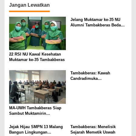
n
Jangan Lewatkan
Jelang Muktamar ke-35 NU
Alumni Tambakberas Bedah
Buku
22 RSI NU Kawal Kesehatan
Muktamar ke-35 Tambakberas
Tambakberas: Kawah
Candradimuka
Kepemimpinan Nahdlatul
Ulama
MA-UWH Tambakberas Siap
Sambut Muktamirin
Muktamar NU
Jejak Hijau SMPN 13 Malang
Tambakberas: Menelisik
Bangun Lingkungan
Sejarah Memetik Uswah