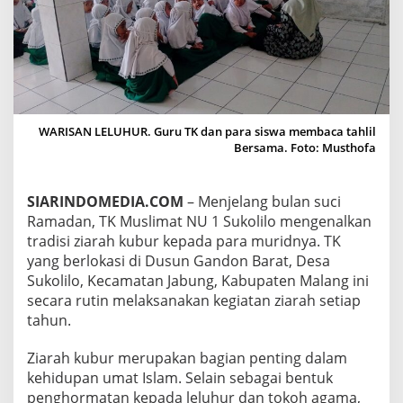
E
L
A
N
G
R
A
M
WARISAN LELUHUR. Guru TK dan para siswa membaca tahlil
A
Bersama. Foto: Musthofa
D
H
A
SIARINDOMEDIA.COM
– Menjelang bulan suci
N
,
Ramadan, TK Muslimat NU 1 Sukolilo mengenalkan
T
tradisi ziarah kubur kepada para muridnya. TK
K
yang berlokasi di Dusun Gandon Barat, Desa
M
Sukolilo, Kecamatan Jabung, Kabupaten Malang ini
U
secara rutin melaksanakan kegiatan ziarah setiap
S
L
tahun.
I
M
Ziarah kubur merupakan bagian penting dalam
A
kehidupan umat Islam. Selain sebagai bentuk
T
penghormatan kepada leluhur dan tokoh agama,
N