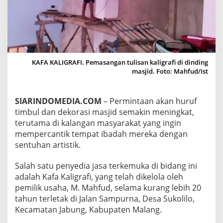
T
I
M
B
U
L
A
KAFA KALIGRAFI. Pemasangan tulisan kaligrafi di dinding
R
masjid. Foto: Mahfud/Ist
A
B
D
SIARINDOMEDIA.COM
– Permintaan akan huruf
A
timbul dan dekorasi masjid semakin meningkat,
N
L
terutama di kalangan masyarakat yang ingin
A
mempercantik tempat ibadah mereka dengan
T
sentuhan artistik.
I
N
Salah satu penyedia jasa terkemuka di bidang ini
D
I
adalah Kafa Kaligrafi, yang telah dikelola oleh
M
pemilik usaha, M. Mahfud, selama kurang lebih 20
A
tahun terletak di Jalan Sampurna, Desa Sukolilo,
L
Kecamatan Jabung, Kabupaten Malang.
A
N