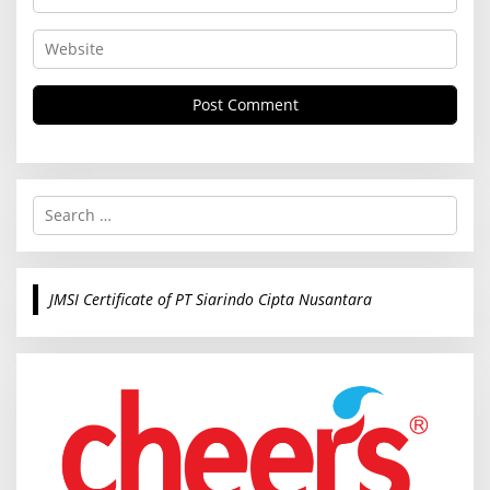
S
e
a
r
c
JMSI Certificate of PT Siarindo Cipta Nusantara
h
f
o
r
: