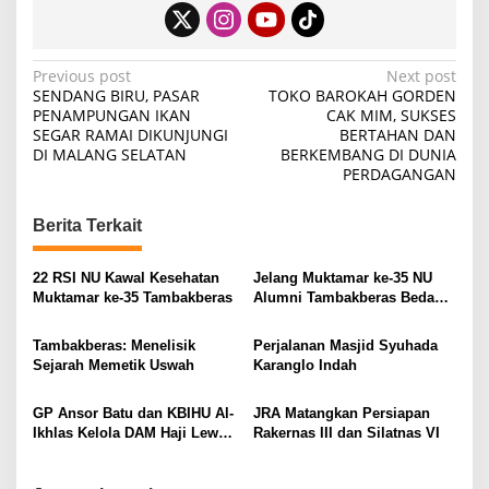
P
Previous post
Next post
SENDANG BIRU, PASAR
TOKO BAROKAH GORDEN
o
PENAMPUNGAN IKAN
CAK MIM, SUKSES
SEGAR RAMAI DIKUNJUNGI
BERTAHAN DAN
s
DI MALANG SELATAN
BERKEMBANG DI DUNIA
t
PERDAGANGAN
n
Berita Terkait
a
v
22 RSI NU Kawal Kesehatan
Jelang Muktamar ke-35 NU
i
Muktamar ke-35 Tambakberas
Alumni Tambakberas Bedah
Buku
g
Tambakberas: Menelisik
Perjalanan Masjid Syuhada
a
Sejarah Memetik Uswah
Karanglo Indah
t
i
GP Ansor Batu dan KBIHU Al-
JRA Matangkan Persiapan
Ikhlas Kelola DAM Haji Lewat
Rakernas III dan Silatnas VI
o
Sobat Farm’s
n