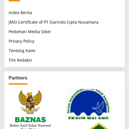
s
Index Berita
p
a
JMSI Certificate of PT Siarindo Cipta Nusantara
g
Pedoman Media Siber
i
Privacy Policy
n
Tentang Kami
a
Tim Redaksi
t
i
o
Partners
n