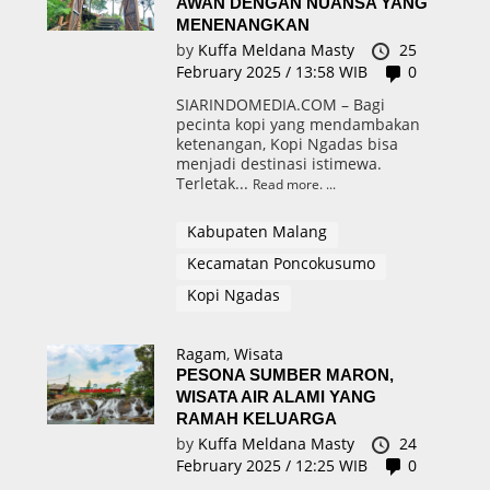
AWAN DENGAN NUANSA YANG
MENENANGKAN
by
Kuffa Meldana Masty
25
February 2025 / 13:58 WIB
0
SIARINDOMEDIA.COM – Bagi
pecinta kopi yang mendambakan
ketenangan, Kopi Ngadas bisa
menjadi destinasi istimewa.
Terletak...
Read more.
Kabupaten Malang
Kecamatan Poncokusumo
Kopi Ngadas
Ragam
,
Wisata
PESONA SUMBER MARON,
WISATA AIR ALAMI YANG
RAMAH KELUARGA
by
Kuffa Meldana Masty
24
February 2025 / 12:25 WIB
0