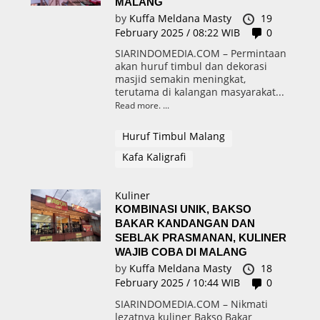
MALANG
by
Kuffa Meldana Masty
19
February 2025 / 08:22 WIB
0
SIARINDOMEDIA.COM – Permintaan
akan huruf timbul dan dekorasi
masjid semakin meningkat,
terutama di kalangan masyarakat...
Read more.
Huruf Timbul Malang
Kafa Kaligrafi
Kuliner
KOMBINASI UNIK, BAKSO
BAKAR KANDANGAN DAN
SEBLAK PRASMANAN, KULINER
WAJIB COBA DI MALANG
by
Kuffa Meldana Masty
18
February 2025 / 10:44 WIB
0
SIARINDOMEDIA.COM – Nikmati
lezatnya kuliner Bakso Bakar