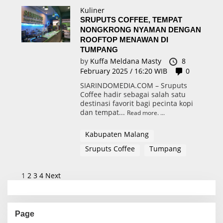
Kuliner
SRUPUTS COFFEE, TEMPAT
NONGKRONG NYAMAN DENGAN
ROOFTOP MENAWAN DI
TUMPANG
by
Kuffa Meldana Masty
8
February 2025 / 16:20 WIB
0
SIARINDOMEDIA.COM – Sruputs
Coffee hadir sebagai salah satu
destinasi favorit bagi pecinta kopi
dan tempat...
Read more.
Kabupaten Malang
Sruputs Coffee
Tumpang
P
1
2
3
4
Next
o
s
Page
t