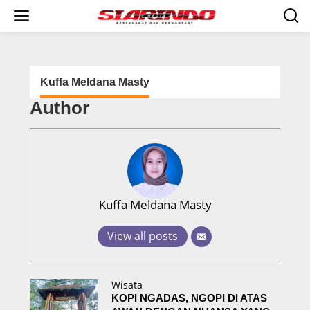
S
k
i
p
t
o
c
Kuffa Meldana Masty
o
Author
n
t
e
n
t
Kuffa Meldana Masty
View all posts
Wisata
KOPI NGADAS, NGOPI DI ATAS