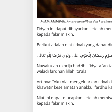
PUASA RAMADAN. Antara kewajiban dan kesehatan i
Fidyah ini dapat dibayarkan setelah m
kepada fakir miskin.
Berikut adalah niat fidyah yang dapat d
َارِ صَوْمِ رَمَضَانَ لِلْخَوْفِ عَلَى وَلَدِي فَرْضًا لِلَّهِ تَعَالَى
Nawaitu an ukhrija hadzihil fidyata ‘an 
waladi fardhan lillahi ta’ala.
Artinya: “Aku niat mengeluarkan fidya
khawatir keselamatan anakku, fardhu kar
Niat ini dapat diucapkan setelah memi
kepada fakir miskin.