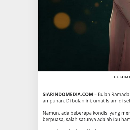
A
M
I
L
D
I
B
U
L
A
N
R
A
M
A
HUKUM PU
D
A
N
SIARINDOMEDIA.COM
– Bulan Ramada
ampunan. Di bulan ini, umat Islam di s
Namun, ada beberapa kondisi yang mem
berpuasa, salah satunya adalah ibu ham