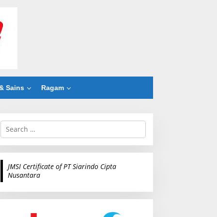
& Sains
Ragam
S
e
a
r
c
JMSI Certificate of PT Siarindo Cipta
h
Nusantara
f
o
r
: