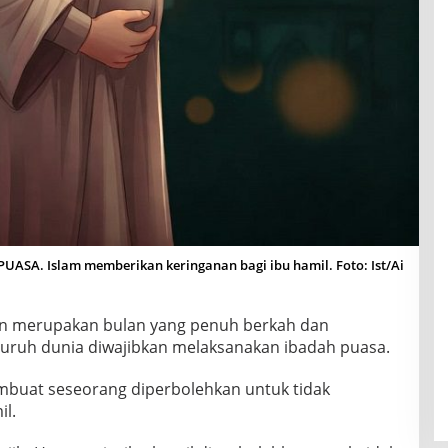
ASA. Islam memberikan keringanan bagi ibu hamil. Foto: Ist/Ai
n merupakan bulan yang penuh berkah dan
eluruh dunia diwajibkan melaksanakan ibadah puasa.
buat seseorang diperbolehkan untuk tidak
il.