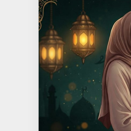
A
N
K
E
W
A
J
I
B
A
N
F
I
D
Y
A
H
B
A
G
I
I
B
U
H