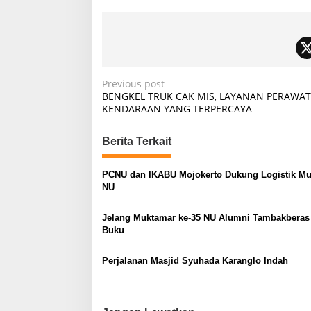
P
Previous post
BENGKEL TRUK CAK MIS, LAYANAN PERAWA
o
KENDARAAN YANG TERPERCAYA
s
t
Berita Terkait
n
PCNU dan IKABU Mojokerto Dukung Logistik M
a
NU
v
Jelang Muktamar ke-35 NU Alumni Tambakberas
i
Buku
g
a
Perjalanan Masjid Syuhada Karanglo Indah
t
i