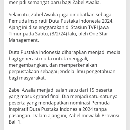
menjadi semangat baru bagi Zabel Awalia.
N
G
P
Selain itu, Zabel Awalia juga dinobatkan sebagai
E
Pemuda Inspiratif Duta Pustaka Indonesia 2024.
N
Ajang ini diselenggarakan di Stasiun TVRI Jawa
G
Timur pada Sabtu, (3/2/24) lalu, oleh One Star
H
Management.
A
R
G
Duta Pustaka Indonesia diharapkan menjadi media
A
bagi generasi muda untuk menggali,
A
mengembangkan, dan memperkenalkan
N
perpustakaan sebagai jendela ilmu pengetahuan
bagi masyarakat.
Zabel Awalia menjadi salah satu dari 15 peserta
yang masuk grand final. Dia menjadi satu-satunya
peserta yang mendapatkan nominasi Pemuda
Inspiratif Duta Pustaka Indonesia 2024 tanpa
pasangan. Dalam ajang ini, Zabel mewakili Provinsi
Bali 1.