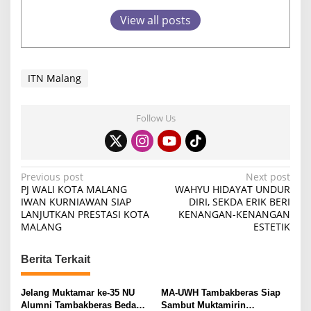
View all posts
ITN Malang
Follow Us
P
Previous post
Next post
PJ WALI KOTA MALANG
WAHYU HIDAYAT UNDUR
o
IWAN KURNIAWAN SIAP
DIRI, SEKDA ERIK BERI
LANJUTKAN PRESTASI KOTA
KENANGAN-KENANGAN
s
MALANG
ESTETIK
t
n
Berita Terkait
a
v
Jelang Muktamar ke-35 NU
MA-UWH Tambakberas Siap
Alumni Tambakberas Bedah
Sambut Muktamirin