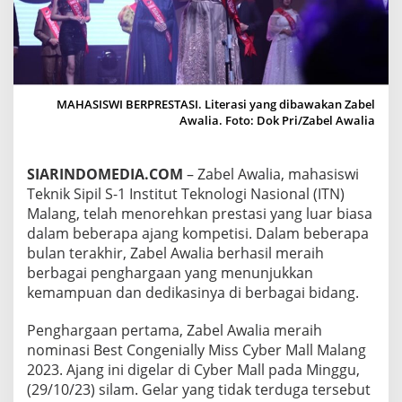
N
I
B
U
K
T
MAHASISWI BERPRESTASI. Literasi yang dibawakan Zabel
I
Awalia. Foto: Dok Pri/Zabel Awalia
K
A
N
D
SIARINDOMEDIA.COM
– Zabel Awalia, mahasiswi
I
Teknik Sipil S-1 Institut Teknologi Nasional (ITN)
R
Malang, telah menorehkan prestasi yang luar biasa
I
dalam beberapa ajang kompetisi. Dalam beberapa
L
E
bulan terakhir, Zabel Awalia berhasil meraih
W
berbagai penghargaan yang menunjukkan
A
kemampuan dan dedikasinya di berbagai bidang.
T
S
Penghargaan pertama, Zabel Awalia meraih
E
G
nominasi Best Congenially Miss Cyber Mall Malang
U
2023. Ajang ini digelar di Cyber Mall pada Minggu,
D
(29/10/23) silam. Gelar yang tidak terduga tersebut
A