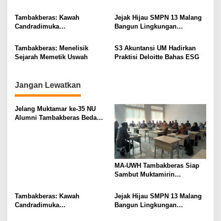
i
Buku
Muktamar NU
g
Tambakberas: Kawah
Jejak Hijau SMPN 13 Malang
Candradimuka
Bangun Lingkungan
a
Kepemimpinan Nahdlatul
Berkelanjutan
t
Ulama
Tambakberas: Menelisik
S3 Akuntansi UM Hadirkan
i
Sejarah Memetik Uswah
Praktisi Deloitte Bahas ESG
o
n
Jangan Lewatkan
Jelang Muktamar ke-35 NU
Alumni Tambakberas Bedah
Buku
MA-UWH Tambakberas Siap
Sambut Muktamirin
Muktamar NU
Tambakberas: Kawah
Jejak Hijau SMPN 13 Malang
Candradimuka
Bangun Lingkungan
Kepemimpinan Nahdlatul
Berkelanjutan