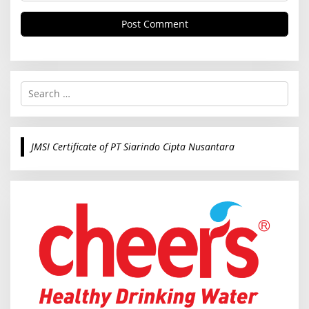
S
e
a
r
c
JMSI Certificate of PT Siarindo Cipta Nusantara
h
f
o
r
: