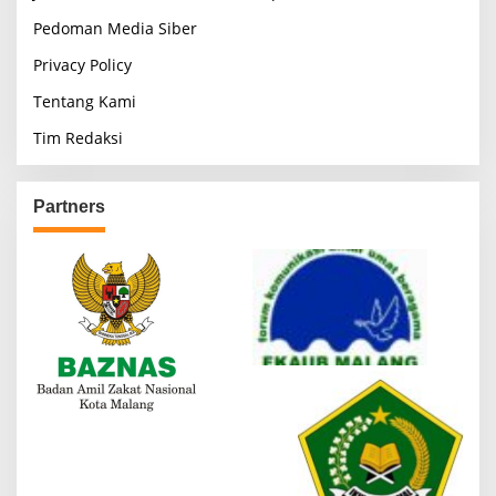
g
Pedoman Media Siber
i
Privacy Policy
n
Tentang Kami
a
Tim Redaksi
t
i
o
Partners
n