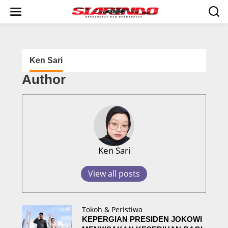
S
k
i
p
t
o
c
Ken Sari
o
Author
n
t
e
n
t
Ken Sari
View all posts
Tokoh & Peristiwa
KEPERGIAN PRESIDEN JOKOWI