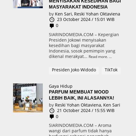
MENYISAKAN KESEDIHAN BAGI
MASYARAKAT INDONESIA
by
Ken Sari,
Reski Yohan Oktaviena
23 October 2024 / 15:01 WIB
0
SIARINDOMEDIA.COM – Kepergian
Presiden Jokowi menyisakan
kesedihan bagi masyarakat
Indonesia, sosok pemimpin yang
dikenal merakyat...
Read more.
Presiden Joko Widodo
TikTok
Gaya Hidup
PARFUM MEMBUAT MOOD
LEBIH BAIK, INI ALASANNYA!
by
Reski Yohan Oktaviena,
Ken Sari
21 October 2024 / 15:55 WIB
0
SIARINDOMEDIA.COM – Aroma
wangi dari parfum tidak hanya