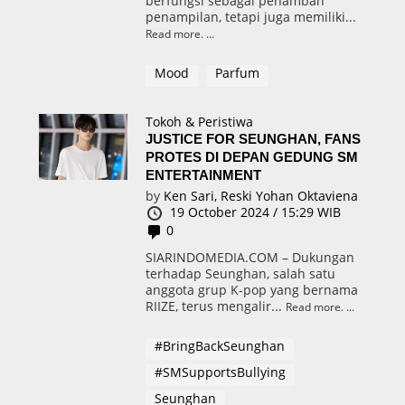
berfungsi sebagai penambah
penampilan, tetapi juga memiliki...
Read more.
Mood
Parfum
Tokoh & Peristiwa
JUSTICE FOR SEUNGHAN, FANS
PROTES DI DEPAN GEDUNG SM
ENTERTAINMENT
by
Ken Sari,
Reski Yohan Oktaviena
19 October 2024 / 15:29 WIB
0
SIARINDOMEDIA.COM – Dukungan
terhadap Seunghan, salah satu
anggota grup K-pop yang bernama
RIIZE, terus mengalir...
Read more.
#BringBackSeunghan
#SMSupportsBullying
Seunghan