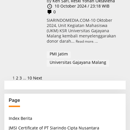
by
Ken Sari,
Reski Yohan Oktaviena
10 October 2024 / 23:18 WIB
0
SIARINDOMEDIA.COM-10 Oktober
2024, Unit Kegiatan Mahasiswa
(UKM) KSR Universitas Gajayana
Malang kembali menyelenggarakan
donor darah...
Read more.
PMI Jatim
Universitas Gajayana Malang
P
1
2
3
…
10
Next
o
s
Page
t
s
Index Berita
p
a
JMSI Certificate of PT Siarindo Cipta Nusantara