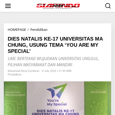
S
k
i
p
t
o
HOMEPAGE
/
Pendidikan
D
c
I
o
DIES NATALIS KE-17 UNIVERSITAS MA
E
n
S
t
CHUNG, USUNG TEMA ‘YOU ARE MY
N
e
SPECIAL’
A
n
T
t
UMC BERTEKAD WUJUDKAN UNIVERSITAS UNGGUL,
A
PILIHAN MASYARAKAT DAN MANDIRI
L
I
Muhamad Rizqi Zul Atsari
8 July 2024 / 17:44 WIB
Pendidikan
S
K
E
-
1
7
U
N
I