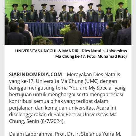
V
E
R
S
I
T
A
S
M
UNIVERSITAS UNGGUL & MANDIRI. Dies Natalis Universitas
A
Ma Chung ke-17. Foto: Muhamad Rizqi
C
H
U
SIARINDOMEDIA.COM
– Merayakan Dies Natalis
N
G
yang ke-17, Universita Ma Chung (UMC) dengan
,
bangga mengusung tema ‘You are My Special’ yang
U
bertujuan untuk menghargai serta mengapresiasi
S
kontribusi semua pihak yang terlibat dalam
U
N
perjalanan dan kemajuan universitas. Acara ini
G
diselenggarakan di Balai Pertiwi Universitas Ma
T
Chung, Senin (8/7/2024).
E
M
Dalam Laporannya, Prof. Dr. Ir. Stefanus Yufra M.
A