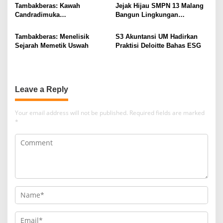
Tambakberas: Kawah
Jejak Hijau SMPN 13 Malang
Candradimuka
Bangun Lingkungan
Kepemimpinan Nahdlatul
Berkelanjutan
Ulama
Tambakberas: Menelisik
S3 Akuntansi UM Hadirkan
Sejarah Memetik Uswah
Praktisi Deloitte Bahas ESG
Leave a Reply
Your email address will not be published.
Required fields are marked
*