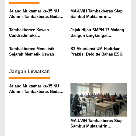
a
v
Jelang Muktamar ke-35 NU
MA-UWH Tambakberas Siap
Alumni Tambakberas Bedah
Sambut Muktamirin
i
Buku
Muktamar NU
g
Tambakberas: Kawah
Jejak Hijau SMPN 13 Malang
Candradimuka
Bangun Lingkungan
a
Kepemimpinan Nahdlatul
Berkelanjutan
t
Ulama
Tambakberas: Menelisik
S3 Akuntansi UM Hadirkan
i
Sejarah Memetik Uswah
Praktisi Deloitte Bahas ESG
o
n
Jangan Lewatkan
Jelang Muktamar ke-35 NU
Alumni Tambakberas Bedah
Buku
MA-UWH Tambakberas Siap
Sambut Muktamirin
Muktamar NU