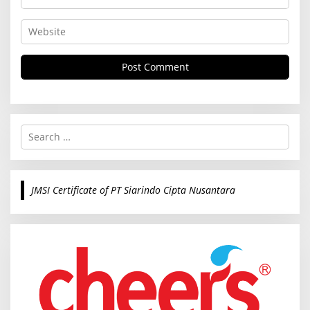
S
e
a
r
c
JMSI Certificate of PT Siarindo Cipta Nusantara
h
f
o
r
: