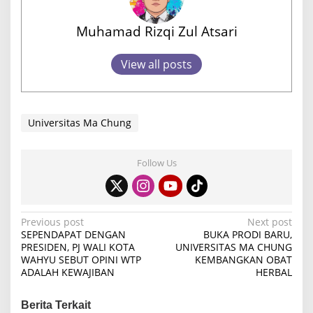
Muhamad Rizqi Zul Atsari
View all posts
Universitas Ma Chung
Follow Us
P
Previous post
Next post
SEPENDAPAT DENGAN
BUKA PRODI BARU,
o
PRESIDEN, PJ WALI KOTA
UNIVERSITAS MA CHUNG
WAHYU SEBUT OPINI WTP
KEMBANGKAN OBAT
s
ADALAH KEWAJIBAN
HERBAL
t
n
Berita Terkait