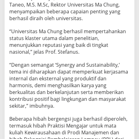
‘
Taneo, M.S. M.Sc, Rektor Universitas Ma Chung,
Y
menyampaikan beberapa capaian penting yang
O
berhasil diraih oleh universitas.
U
A
“Universitas Ma Chung berhasil mempertahankan
R
E
status klaster utama dalam penelitian,
M
menunjukkan reputasi yang baik di tingkat
Y
nasional,” jelas Prof. Stefanus.
S
P
“Dengan semangat ‘Synergy and Sustainability,’
E
C
tema ini diharapkan dapat memperkuat kerjasama
I
internal dan eksternal yang produktif dan
A
harmonis, demi menghasilkan karya yang
L
berkualitas dan berkelanjutan serta memberikan
’
kontribusi positif bagi lingkungan dan masyarakat
sekitar,” imbuhnya.
Beberapa hibah bergengsi juga berhasil diperoleh,
termasuk hibah Praktisi Mengajar untuk mata
kuliah Kewirausahaan di Prodi Manajemen dan