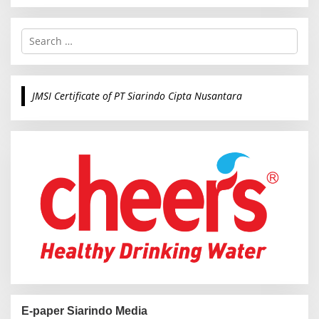
S
e
a
r
c
JMSI Certificate of PT Siarindo Cipta Nusantara
h
f
o
r
:
E-paper Siarindo Media