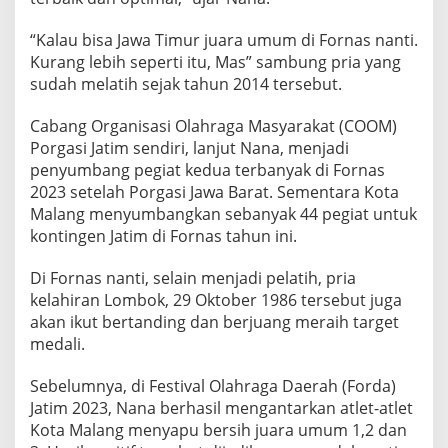
L
P
“Kalau bisa Jawa Timur juara umum di Fornas nanti.
O
Kurang lebih seperti itu, Mas” sambung pria yang
S
sudah melatih sejak tahun 2014 tersebut.
I
T
I
Cabang Organisasi Olahraga Masyarakat (COOM)
F
Porgasi Jatim sendiri, lanjut Nana, menjadi
D
penyumbang pegiat kedua terbanyak di Fornas
I
2023 setelah Porgasi Jawa Barat. Sementara Kota
F
O
Malang menyumbangkan sebanyak 44 pegiat untuk
R
kontingen Jatim di Fornas tahun ini.
N
A
Di Fornas nanti, selain menjadi pelatih, pria
S
kelahiran Lombok, 29 Oktober 1986 tersebut juga
J
A
akan ikut bertanding dan berjuang meraih target
B
medali.
A
R
Sebelumnya, di Festival Olahraga Daerah (Forda)
2
Jatim 2023, Nana berhasil mengantarkan atlet-atlet
0
2
Kota Malang menyapu bersih juara umum 1,2 dan
3