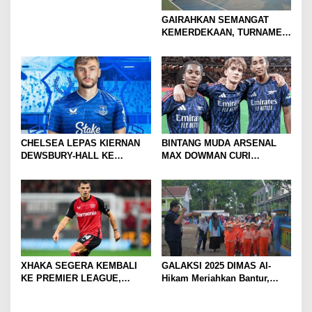
GAIRAHKAN SEMANGAT
KEMERDEKAAN, TURNAMEN
TENIS ANTAR KLUB SE-
MOJOKERTO RAYA RESMI
BERGULIR
CHELSEA LEPAS KIERNAN
BINTANG MUDA ARSENAL
DEWSBURY-HALL KE
MAX DOWMAN CURI
EVERTON, JALAN BARU
PERHATIAN DI TUR
SANG GELANDANG DIMULAI
PRAMUSIM ASIA
XHAKA SEGERA KEMBALI
GALAKSI 2025 DIMAS Al-
KE PREMIER LEAGUE,
Hikam Meriahkan Bantur,
GABUNG SUNDERLAND
Tunjukkan Bukti Nyata
Pengabdian Santri