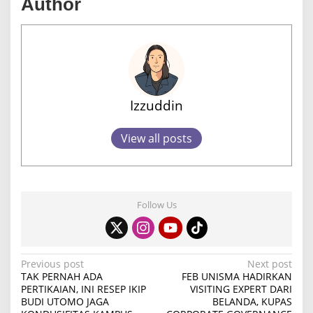
Author
Izzuddin
View all posts
Follow Us
P
Previous post
Next post
TAK PERNAH ADA
FEB UNISMA HADIRKAN
o
PERTIKAIAN, INI RESEP IKIP
VISITING EXPERT DARI
BUDI UTOMO JAGA
BELANDA, KUPAS
s