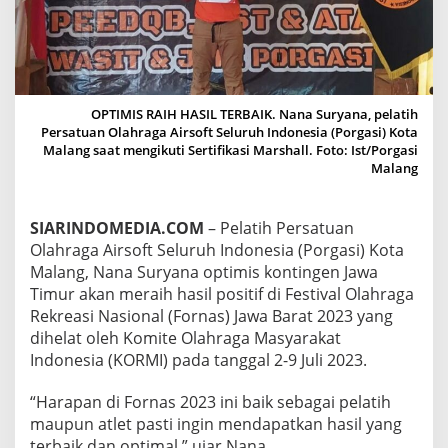
A
L
A
N
G
O
OPTIMIS RAIH HASIL TERBAIK. Nana Suryana, pelatih
P
Persatuan Olahraga Airsoft Seluruh Indonesia (Porgasi) Kota
T
Malang saat mengikuti Sertifikasi Marshall. Foto: Ist/Porgasi
I
Malang
M
I
S
J
SIARINDOMEDIA.COM
– Pelatih Persatuan
A
Olahraga Airsoft Seluruh Indonesia (Porgasi) Kota
T
Malang, Nana Suryana optimis kontingen Jawa
I
Timur akan meraih hasil positif di Festival Olahraga
M
Rekreasi Nasional (Fornas) Jawa Barat 2023 yang
R
A
dihelat oleh Komite Olahraga Masyarakat
I
Indonesia (KORMI) pada tanggal 2-9 Juli 2023.
H
H
“Harapan di Fornas 2023 ini baik sebagai pelatih
A
maupun atlet pasti ingin mendapatkan hasil yang
S
I
terbaik dan optimal,” ujar Nana.