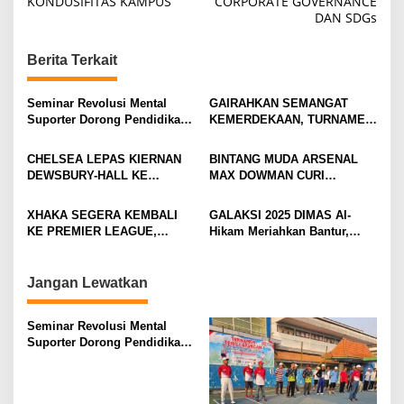
KONDUSIFITAS KAMPUS
CORPORATE GOVERNANCE
t
DAN SDGs
n
Berita Terkait
a
v
Seminar Revolusi Mental
GAIRAHKAN SEMANGAT
i
Suporter Dorong Pendidikan
KEMERDEKAAN, TURNAMEN
dan Ekonomi
TENIS ANTAR KLUB SE-
g
MOJOKERTO RAYA RESMI
CHELSEA LEPAS KIERNAN
BINTANG MUDA ARSENAL
a
BERGULIR
DEWSBURY-HALL KE
MAX DOWMAN CURI
t
EVERTON, JALAN BARU
PERHATIAN DI TUR
SANG GELANDANG DIMULAI
PRAMUSIM ASIA
i
XHAKA SEGERA KEMBALI
GALAKSI 2025 DIMAS Al-
KE PREMIER LEAGUE,
Hikam Meriahkan Bantur,
o
GABUNG SUNDERLAND
Tunjukkan Bukti Nyata
n
Pengabdian Santri
Jangan Lewatkan
Seminar Revolusi Mental
Suporter Dorong Pendidikan
dan Ekonomi