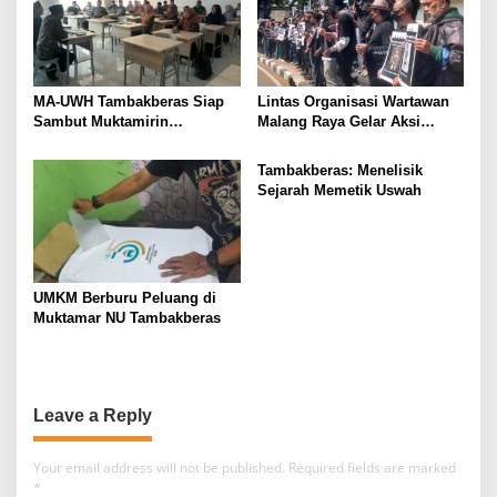
MA-UWH Tambakberas Siap
Lintas Organisasi Wartawan
Sambut Muktamirin
Malang Raya Gelar Aksi
Muktamar NU
Protes “Kami Bukan Londo
Ireng”
Tambakberas: Menelisik
Sejarah Memetik Uswah
UMKM Berburu Peluang di
Muktamar NU Tambakberas
Leave a Reply
Your email address will not be published.
Required fields are marked
*