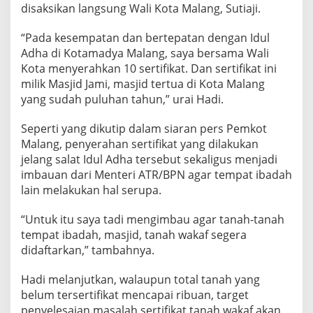
disaksikan langsung Wali Kota Malang, Sutiaji.
1
0
S
“Pada kesempatan dan bertepatan dengan Idul
E
Adha di Kotamadya Malang, saya bersama Wali
R
Kota menyerahkan 10 sertifikat. Dan sertifikat ini
T
milik Masjid Jami, masjid tertua di Kota Malang
I
F
yang sudah puluhan tahun,” urai Hadi.
I
K
Seperti yang dikutip dalam siaran pers Pemkot
A
Malang, penyerahan sertifikat yang dilakukan
T
jelang salat Idul Adha tersebut sekaligus menjadi
T
A
imbauan dari Menteri ATR/BPN agar tempat ibadah
N
lain melakukan hal serupa.
A
H
“Untuk itu saya tadi mengimbau agar tanah-tanah
W
tempat ibadah, masjid, tanah wakaf segera
A
K
didaftarkan,” tambahnya.
A
F
Hadi melanjutkan, walaupun total tanah yang
belum tersertifikat mencapai ribuan, target
penyelesaian masalah sertifikat tanah wakaf akan