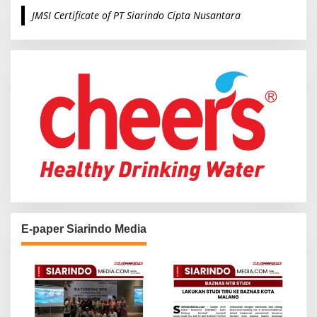
c
JMSI Certificate of PT Siarindo Cipta Nusantara
h
f
o
r
:
E-paper Siarindo Media