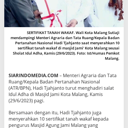
N
G
I
M
E
N
SERTIFIKAT TANAH WAKAF. Wali Kota Malang Sutiaji
T
mendampingi Menteri Agraria dan Tata Ruang/Kepala Badan
E
Pertanahan Nasional Hadi Tjahjanto saat menyerahkan 10
R
sertifikat tanah wakaf di masjid Jami' Kota Malang seusai
I
Sholat Idul Adha, Kamis (29/6/2023). Foto: Ist/Humas Pemkot
A
Malang.
G
R
A
R
SIARINDOMEDIA.COM
– Menteri Agraria dan Tata
I
Ruang/Kepala Badan Pertanahan Nasional
A
(ATR/BPN), Hadi Tjahjanto turut menghadiri salat
S
Idul Adha di Masjid Jami Kota Malang, Kamis
E
(29/6/2023) pagi.
R
A
H
Bersamaan dengan itu, Hadi Tjahjanto juga
K
menyerahkan 10 sertifikat tanah wakaf kepada
A
pengurus Masjid Agung Jami Malang yang
N