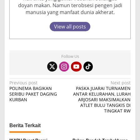
doyan makan. Namun terobsesi pengen jadi
manusia yang manfaat dunia akherat.
View all posts
Follow Us
P
Previous post
Next post
POLINEMA BAGIKAN
PASKA JUARAI TURNAMEN
o
SERIBU PAKET DAGING
ANTAR KELURAHAN, LURAH
KURBAN
ARJOSARI MAKSIMALKAN
s
ATLET BULU TANGKIS DI
t
TINGKAT RW
n
Berita Terkait
a
v