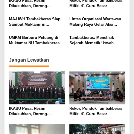
IKABU Pusat Resmi
Rekor, Pondok Tambakberas
i
Dikukuhkan, Dorong
Miliki 41 Guru Besar
Kemandirian Ekonomi
g
Alumni
MA-UWH Tambakberas Siap
Lintas Organisasi Wartawan
a
Sambut Muktamirin
Malang Raya Gelar Aksi
t
Muktamar NU
Protes “Kami Bukan Londo
Ireng”
i
UMKM Berburu Peluang di
Tambakberas: Menelisik
Muktamar NU Tambakberas
Sejarah Memetik Uswah
o
n
Jangan Lewatkan
IKABU Pusat Resmi
Rekor, Pondok Tambakberas
Dikukuhkan, Dorong
Miliki 41 Guru Besar
Kemandirian Ekonomi
Alumni