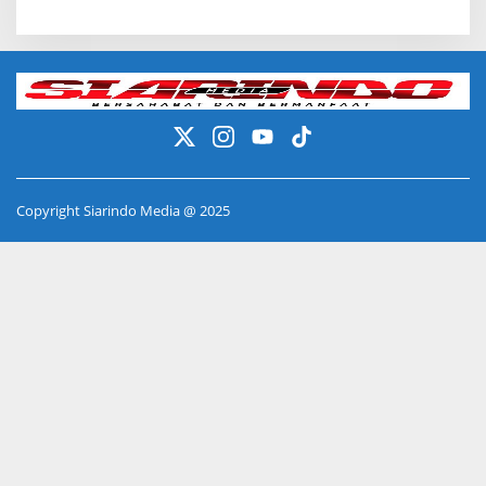
Copyright Siarindo Media @ 2025