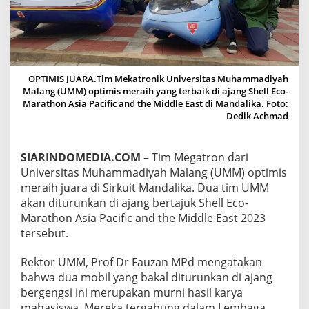
A
T
H
O
N
D
OPTIMIS JUARA.Tim Mekatronik Universitas Muhammadiyah
I
Malang (UMM) optimis meraih yang terbaik di ajang Shell Eco-
M
Marathon Asia Pacific and the Middle East di Mandalika. Foto:
A
Dedik Achmad
N
D
A
L
SIARINDOMEDIA.COM
– Tim Megatron dari
I
Universitas Muhammadiyah Malang (UMM) optimis
K
meraih juara di Sirkuit Mandalika. Dua tim UMM
A
akan diturunkan di ajang bertajuk Shell Eco-
,
Marathon Asia Pacific and the Middle East 2023
T
I
tersebut.
M
M
Rektor UMM, Prof Dr Fauzan MPd mengatakan
E
bahwa dua mobil yang bakal diturunkan di ajang
G
bergengsi ini merupakan murni hasil karya
A
T
mahasiswa. Mereka tergabung dalam Lembaga