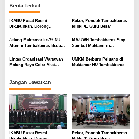
n
Berita Terkait
a
v
IKABU Pusat Resmi
Rekor, Pondok Tambakberas
Dikukuhkan, Dorong
Miliki 41 Guru Besar
i
Kemandirian Ekonomi
Alumni
g
Jelang Muktamar ke-35 NU
MA-UWH Tambakberas Siap
Alumni Tambakberas Bedah
Sambut Muktamirin
a
Buku
Muktamar NU
t
Lintas Organisasi Wartawan
UMKM Berburu Peluang di
i
Malang Raya Gelar Aksi
Muktamar NU Tambakberas
Protes “Kami Bukan Londo
o
Ireng”
n
Jangan Lewatkan
IKABU Pusat Resmi
Rekor, Pondok Tambakberas
Dikukuhkan, Dorong
Miliki 41 Guru Besar