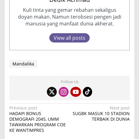
Kuli tinta yang gemar rebahan sekaligus
doyan makan. Namun terobsesi pengen jadi
manusia yang manfaat dunia akherat.
View all posts
Mandalika
Follow Us
P
Previous post
Next post
HADAPI BONUS
SUGBK MASUK 10 STADION
o
DEMOGRAFI 2045, UMM
TERBAIK DI DUNIA
TAWARKAN PROGRAM COE
s
KE WANTIMPRES
t