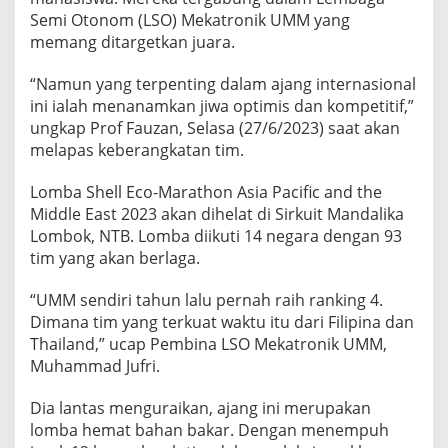
R
Semi Otonom (LSO) Mekatronik UMM yang
O
memang ditargetkan juara.
N
U
“Namun yang terpenting dalam ajang internasional
M
M
ini ialah menanamkan jiwa optimis dan kompetitif,”
O
ungkap Prof Fauzan, Selasa (27/6/2023) saat akan
P
melapas keberangkatan tim.
T
I
Lomba Shell Eco-Marathon Asia Pacific and the
M
I
Middle East 2023 akan dihelat di Sirkuit Mandalika
S
Lombok, NTB. Lomba diikuti 14 negara dengan 93
R
tim yang akan berlaga.
A
I
“UMM sendiri tahun lalu pernah raih ranking 4.
H
J
Dimana tim yang terkuat waktu itu dari Filipina dan
U
Thailand,” ucap Pembina LSO Mekatronik UMM,
A
Muhammad Jufri.
R
A
Dia lantas menguraikan, ajang ini merupakan
lomba hemat bahan bakar. Dengan menempuh