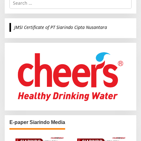
S
e
a
r
c
JMSI Certificate of PT Siarindo Cipta Nusantara
h
f
o
r
:
E-paper Siarindo Media