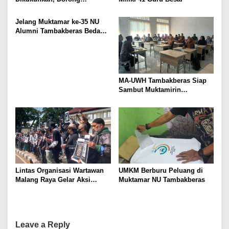
Kemandirian Ekonomi
Alumni
Jelang Muktamar ke-35 NU
Alumni Tambakberas Bedah
Buku
MA-UWH Tambakberas Siap
Sambut Muktamirin
Muktamar NU
Lintas Organisasi Wartawan
UMKM Berburu Peluang di
Malang Raya Gelar Aksi
Muktamar NU Tambakberas
Protes “Kami Bukan Londo
Ireng”
Leave a Reply