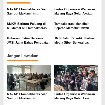
a
v
MA-UWH Tambakberas Siap
Lintas Organisasi Wartawan
i
Sambut Muktamirin
Malang Raya Gelar Aksi
Muktamar NU
Protes “Kami Bukan Londo
g
Ireng”
UMKM Berburu Peluang di
Tambakberas: Menelisik
a
Muktamar NU Tambakberas
Sejarah Memetik Uswah
t
i
Gubernur Jatim Bersama
JMSI Jatim Dilantik, Perkuat
JMSI Jatim Bahas Penguatan
Media Siber Berkualitas
o
Media Berkualitas
n
Jangan Lewatkan
MA-UWH Tambakberas Siap
Lintas Organisasi Wartawan
Sambut Muktamirin
Malang Raya Gelar Aksi
Muktamar NU
Protes “Kami Bukan Londo