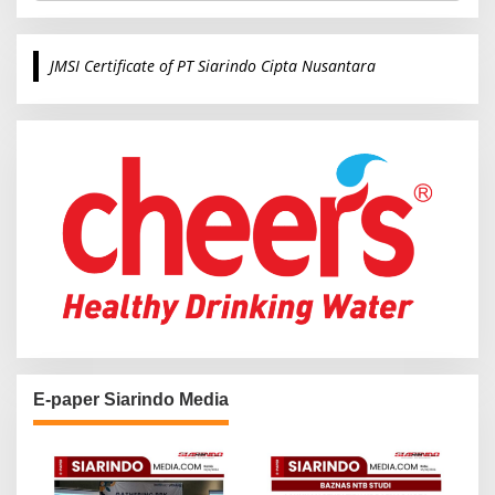
a
r
c
JMSI Certificate of PT Siarindo Cipta Nusantara
h
f
o
r
:
E-paper Siarindo Media