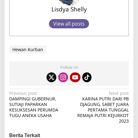
Lisdya Shelly
View all posts
Hewan Kurban
Follow Us
P
Previous post
Next post
DAMPINGI GUBERNUR,
KARINA PUTRI DARI PB
o
SUTIAJI PAPARKAN
DJAGUNG, SABET JUARA
KESUKSESAN PERUMDA
PERTAMA TUNGGAL
s
TUGU ANEKA USAHA
REMAJA PUTRI KEJURKOT
t
2023
n
Berita Terkait