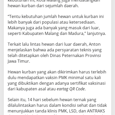
kebutuhan ini, Kota Malang juga mendatangkan
U
hewan kurban dari sejumlah daerah.
N
I
“Tentu kebutuhan jumlah hewan untuk kurban ini
N
I
lebih banyak dari populasi atau ketersediaan.
C
Makanya juga ada banyak yang masuk dari luar,
A
seperti Kabupaten Malang dan Madura,” lanjutnya.
P
A
Terkait lalu lintas hewan dari luar daerah, Anton
I
5
menjelaskan bahwa ada persyaratan teknis yang
.
telah ditetapkan oleh Dinas Peternakan Provinsi
5
Jawa Timur.
0
0
Hewan kurban yang akan dikirimkan harus terlebih
E
K
dulu mendapatkan vaksin PMK minimal satu kali
O
yang dibuktikan dengan adanya sertifikat vaksinasi
R
dari kabupaten asal atau
eartag QR Code
.
Selain itu, 14 hari sebelum hewan ternak yang
dilalulintaskan harus dalam kondisi sehat dan tidak
menunjukkan tanda klinis PMK, LSD, dan ANTRAKS