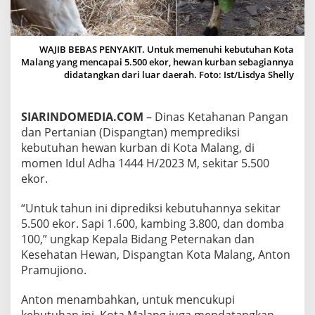
G
:
K
E
WAJIB BEBAS PENYAKIT. Untuk memenuhi kebutuhan Kota
B
Malang yang mencapai 5.500 ekor, hewan kurban sebagiannya
U
didatangkan dari luar daerah. Foto: Ist/Lisdya Shelly
T
U
H
SIARINDOMEDIA.COM
– Dinas Ketahanan Pangan
A
dan Pertanian (Dispangtan) memprediksi
N
H
kebutuhan hewan kurban di Kota Malang, di
E
momen Idul Adha 1444 H/2023 M, sekitar 5.500
W
ekor.
A
N
“Untuk tahun ini diprediksi kebutuhannya sekitar
K
U
5.500 ekor. Sapi 1.600, kambing 3.800, dan domba
R
100,” ungkap Kepala Bidang Peternakan dan
B
Kesehatan Hewan, Dispangtan Kota Malang, Anton
A
Pramujiono.
N
T
A
Anton menambahkan, untuk mencukupi
H