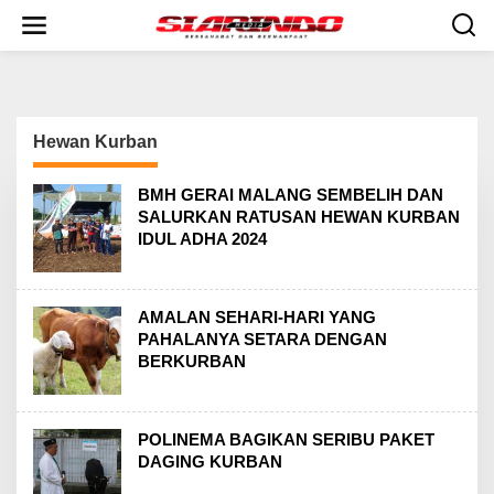
S
k
i
p
t
o
c
Hewan Kurban
o
n
t
BMH GERAI MALANG SEMBELIH DAN
e
SALURKAN RATUSAN HEWAN KURBAN
n
IDUL ADHA 2024
t
AMALAN SEHARI-HARI YANG
PAHALANYA SETARA DENGAN
BERKURBAN
POLINEMA BAGIKAN SERIBU PAKET
DAGING KURBAN