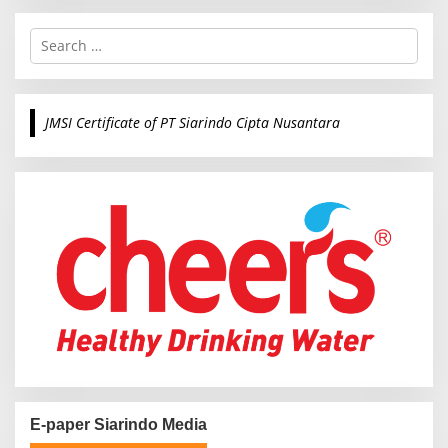
S
e
a
r
c
JMSI Certificate of PT Siarindo Cipta Nusantara
h
f
o
r
:
E-paper Siarindo Media