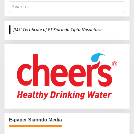
S
e
a
r
c
JMSI Certificate of PT Siarindo Cipta Nusantara
h
f
o
r
:
E-paper Siarindo Media