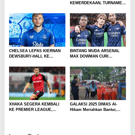
KEMERDEKAAN, TURNAMEN
TENIS ANTAR KLUB SE-
MOJOKERTO RAYA RESMI
BERGULIR
CHELSEA LEPAS KIERNAN
BINTANG MUDA ARSENAL
DEWSBURY-HALL KE
MAX DOWMAN CURI
EVERTON, JALAN BARU
PERHATIAN DI TUR
SANG GELANDANG DIMULAI
PRAMUSIM ASIA
XHAKA SEGERA KEMBALI
GALAKSI 2025 DIMAS Al-
KE PREMIER LEAGUE,
Hikam Meriahkan Bantur,
GABUNG SUNDERLAND
Tunjukkan Bukti Nyata
Pengabdian Santri