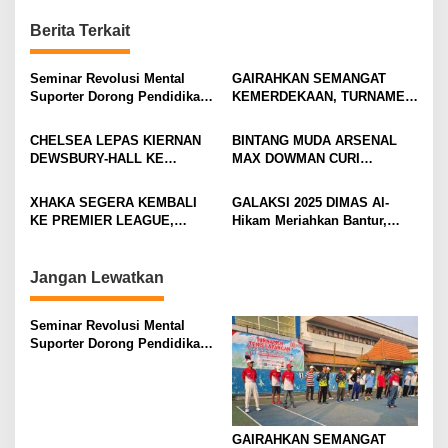
t
n
Berita Terkait
a
v
Seminar Revolusi Mental
GAIRAHKAN SEMANGAT
Suporter Dorong Pendidikan
KEMERDEKAAN, TURNAMEN
i
dan Ekonomi
TENIS ANTAR KLUB SE-
MOJOKERTO RAYA RESMI
g
CHELSEA LEPAS KIERNAN
BINTANG MUDA ARSENAL
BERGULIR
DEWSBURY-HALL KE
MAX DOWMAN CURI
a
EVERTON, JALAN BARU
PERHATIAN DI TUR
t
SANG GELANDANG DIMULAI
PRAMUSIM ASIA
XHAKA SEGERA KEMBALI
GALAKSI 2025 DIMAS Al-
i
KE PREMIER LEAGUE,
Hikam Meriahkan Bantur,
GABUNG SUNDERLAND
Tunjukkan Bukti Nyata
o
Pengabdian Santri
n
Jangan Lewatkan
Seminar Revolusi Mental
Suporter Dorong Pendidikan
dan Ekonomi
GAIRAHKAN SEMANGAT