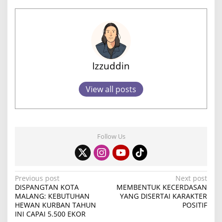
0
2
3
Izzuddin
View all posts
Follow Us
P
Previous post
Next post
DISPANGTAN KOTA
MEMBENTUK KECERDASAN
o
MALANG: KEBUTUHAN
YANG DISERTAI KARAKTER
HEWAN KURBAN TAHUN
POSITIF
s
INI CAPAI 5.500 EKOR