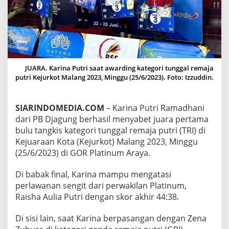
A
G
U
N
G
,
S
JUARA. Karina Putri saat awarding kategori tunggal remaja
A
putri Kejurkot Malang 2023, Minggu (25/6/2023). Foto: Izzuddin.
B
E
T
J
SIARINDOMEDIA.COM
– Karina Putri Ramadhani
U
dari PB Djagung berhasil menyabet juara pertama
A
bulu tangkis kategori tunggal remaja putri (TRI) di
R
Kejuaraan Kota (Kejurkot) Malang 2023, Minggu
A
(25/6/2023) di GOR Platinum Araya.
P
E
R
Di babak final, Karina mampu mengatasi
T
perlawanan sengit dari perwakilan Platinum,
A
Raisha Aulia Putri dengan skor akhir 44:38.
M
A
T
Di sisi lain, saat Karina berpasangan dengan Zena
U