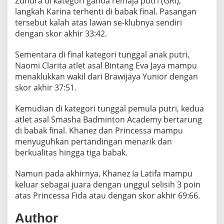
Zuhura di kategori ganda remaja putri (GRI),
N
langkah Karina terhenti di babak final. Pasangan
G
tersebut kalah atas lawan se-klubnya sendiri
G
dengan skor akhir 33:42.
A
L
R
Sementara di final kategori tunggal anak putri,
E
Naomi Clarita atlet asal Bintang Eva Jaya mampu
M
menaklukkan wakil dari Brawijaya Yunior dengan
A
skor akhir 37:51.
J
A
P
Kemudian di kategori tunggal pemula putri, kedua
U
atlet asal Smasha Badminton Academy bertarung
T
di babak final. Khanez dan Princessa mampu
R
menyuguhkan pertandingan menarik dan
I
K
berkualitas hingga tiga babak.
E
J
Namun pada akhirnya, Khanez Ia Latifa mampu
U
keluar sebagai juara dengan unggul selisih 3 poin
R
atas Princessa Fida atau dengan skor akhir 69:66.
K
O
T
Author
2