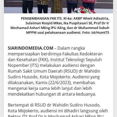
O
J
O
K
PENGEMBANGAN FKK ITS. Ki-ka: AKBP Wiwit Adisatria,
E
Sulaiman Rosyid MKes, Ika Puspitasari SE, Prof Dr Ir
R
Mochamad Ashari MEng IPU AEng, dan dr Muhammad Subuh
T
MPPM usai pelaksanaan audiensi. Foto: Ist/HumITS
O
,
I
SIARINDOMEDIA.COM
– Dalam rangka
T
mempersiapkan berdirinya Fakultas Kedokteran
S
S
dan Kesehatan (FKK), Institut Teknologi Sepuluh
I
Nopember (ITS) melakukan audiensi dengan
A
Rumah Sakit Umum Daerah (RSUD) dr Wahidin
P
Sudiro Husodo, Kota Mojokerto. Audiensi yang
K
dilaksanakan, Kamis (22/6/2023), membahas
A
N
mengenai kerja sama lebih lanjut dan lebih
F
mendekatkan hubungan di antara keduanya.
A
K
Bertempat di RSUD dr Wahidin Sudiro Husodo,
U
Kota Mojokerto, audiensi ini dihadiri langsung oleh
L
T
Rektor ITS Prof Dr Ir Mochamad Ashari MEng IPU