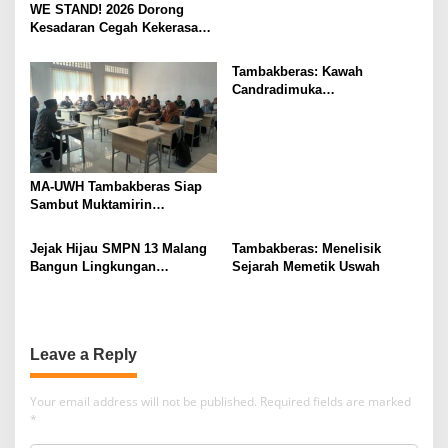
WE STAND! 2026 Dorong
Kesadaran Cegah Kekerasan
Seksual
Tambakberas: Kawah
Candradimuka
Kepemimpinan Nahdlatul
Ulama
MA-UWH Tambakberas Siap
Sambut Muktamirin
Muktamar NU
Jejak Hijau SMPN 13 Malang
Tambakberas: Menelisik
Bangun Lingkungan
Sejarah Memetik Uswah
Berkelanjutan
Leave a Reply
Your email address will not be published.
Required fields are marked
*