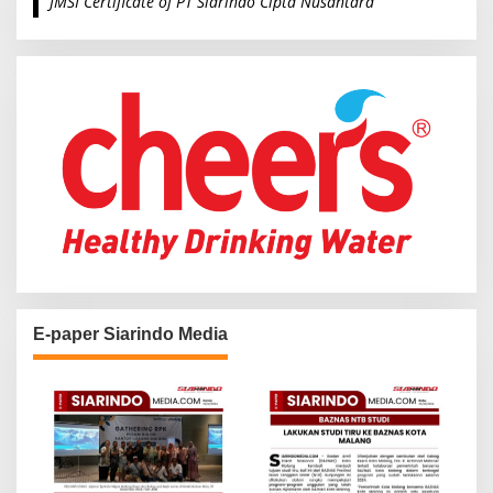
JMSI Certificate of PT Siarindo Cipta Nusantara
h
f
o
r
:
E-paper Siarindo Media