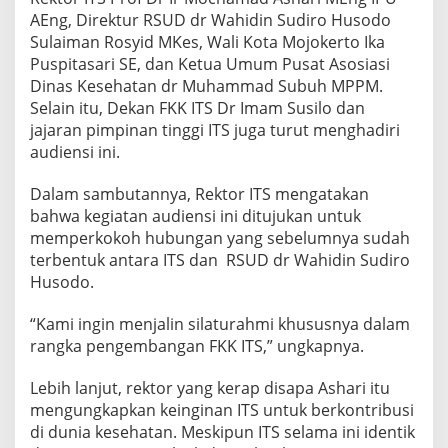
A
AEng, Direktur RSUD dr Wahidin Sudiro Husodo
S
Sulaiman Rosyid MKes, Wali Kota Mojokerto Ika
K
Puspitasari SE, dan Ketua Umum Pusat Asosiasi
E
D
Dinas Kesehatan dr Muhammad Subuh MPPM.
O
Selain itu, Dekan FKK ITS Dr Imam Susilo dan
K
jajaran pimpinan tinggi ITS juga turut menghadiri
T
audiensi ini.
E
R
A
Dalam sambutannya, Rektor ITS mengatakan
N
bahwa kegiatan audiensi ini ditujukan untuk
D
memperkokoh hubungan yang sebelumnya sudah
A
terbentuk antara ITS dan RSUD dr Wahidin Sudiro
N
Husodo.
K
E
S
“Kami ingin menjalin silaturahmi khususnya dalam
E
rangka pengembangan FKK ITS,” ungkapnya.
H
A
Lebih lanjut, rektor yang kerap disapa Ashari itu
T
A
mengungkapkan keinginan ITS untuk berkontribusi
N
di dunia kesehatan. Meskipun ITS selama ini identik