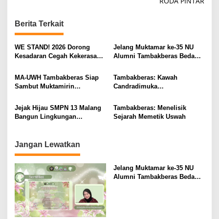
t
RODA PINTAR
n
Berita Terkait
a
v
WE STAND! 2026 Dorong
Jelang Muktamar ke-35 NU
i
Kesadaran Cegah Kekerasan
Alumni Tambakberas Bedah
Seksual
Buku
g
MA-UWH Tambakberas Siap
Tambakberas: Kawah
a
Sambut Muktamirin
Candradimuka
t
Muktamar NU
Kepemimpinan Nahdlatul
Ulama
i
Jejak Hijau SMPN 13 Malang
Tambakberas: Menelisik
Bangun Lingkungan
Sejarah Memetik Uswah
o
Berkelanjutan
n
Jangan Lewatkan
Jelang Muktamar ke-35 NU
Alumni Tambakberas Bedah
Buku