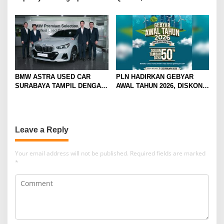
Z-Qardh
BMW ASTRA USED CAR
PLN HADIRKAN GEBYAR
SURABAYA TAMPIL DENGAN
AWAL TAHUN 2026, DISKON
WAJAH BARU, SIAP LAYANI
TAMBAH DAYA HINGGA 50
PELANGGAN DI JATIM
PERSEN
DENGAN FASILITAS
PREMIUM
Leave a Reply
Your email address will not be published.
Required fields are marked
*