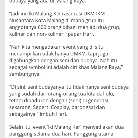
budaya yang ada di Malang Raya.
V
E
“Jadi ini (Iki Malang Ker) aspirasi UKM-IKM
N
Nusantara Kota Malang di mana grup itu
T
‘
anggotanya 600 orang dibagi menjadi dua grup,
I
kuliner dan non-kuliner,” papar Hari.
K
I
“Nah kita mengadakan event yang di situ
M
menampilkan tidak hanya UMKM, tapi juga
A
L
digabungkan dengan seni dan budaya. Nah itu
A
sebagai symbol ini adalah ciri khas Malang Raya,”
N
sambungnya.
G
K
“Di sini, seni budayanya itu tidak hanya seni budaya
E
R
yang sudah dari orang-orang tua kita dahulu,
’
tetapi dipadukan dengan (seni) di generasi
sekarang. Seperti Cosplay, barongsai dan
sebagainya,” imbuh Hari.
Selain itu, event ‘Iki Malang Ker’ menyediakan dua
panggung selama dua hari. Panggung utama