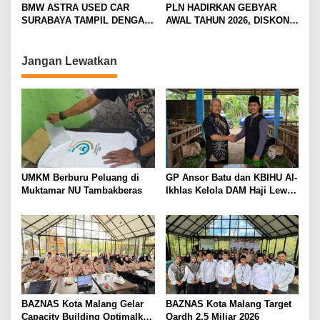
i
BMW ASTRA USED CAR
PLN HADIRKAN GEBYAR
SURABAYA TAMPIL DENGAN
AWAL TAHUN 2026, DISKON
o
WAJAH BARU, SIAP LAYANI
TAMBAH DAYA HINGGA 50
n
PELANGGAN DI JATIM
PERSEN
DENGAN FASILITAS
Jangan Lewatkan
PREMIUM
UMKM Berburu Peluang di
GP Ansor Batu dan KBIHU Al-
Muktamar NU Tambakberas
Ikhlas Kelola DAM Haji Lewat
Sobat Farm’s
BAZNAS Kota Malang Gelar
BAZNAS Kota Malang Target
Capacity Building Optimalkan
Qardh 2,5 Miliar 2026