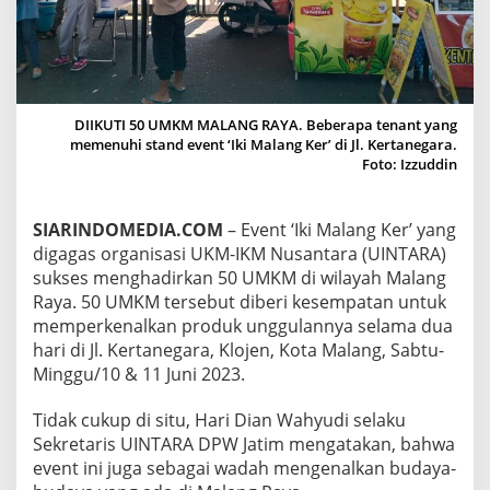
A
L
A
N
G
R
DIIKUTI 50 UMKM MALANG RAYA. Beberapa tenant yang
A
memenuhi stand event ‘Iki Malang Ker’ di Jl. Kertanegara.
Y
Foto: Izzuddin
A
,
5
0
SIARINDOMEDIA.COM
– Event ‘Iki Malang Ker’ yang
U
digagas organisasi UKM-IKM Nusantara (UINTARA)
M
sukses menghadirkan 50 UMKM di wilayah Malang
K
Raya. 50 UMKM tersebut diberi kesempatan untuk
M
memperkenalkan produk unggulannya selama dua
R
A
hari di Jl. Kertanegara, Klojen, Kota Malang, Sabtu-
M
Minggu/10 & 11 Juni 2023.
A
I
Tidak cukup di situ, Hari Dian Wahyudi selaku
K
Sekretaris UINTARA DPW Jatim mengatakan, bahwa
A
N
event ini juga sebagai wadah mengenalkan budaya-
E