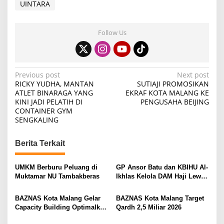
UINTARA
Follow Us
P
Previous post
Next post
RICKY YUDHA, MANTAN
SUTIAJI PROMOSIKAN
o
ATLET BINARAGA YANG
EKRAF KOTA MALANG KE
KINI JADI PELATIH DI
PENGUSAHA BEIJING
s
CONTAINER GYM
t
SENGKALING
n
Berita Terkait
a
v
UMKM Berburu Peluang di
GP Ansor Batu dan KBIHU Al-
i
Muktamar NU Tambakberas
Ikhlas Kelola DAM Haji Lewat
Sobat Farm’s
g
BAZNAS Kota Malang Gelar
BAZNAS Kota Malang Target
a
Capacity Building Optimalkan
Qardh 2,5 Miliar 2026
t
Z-Qardh