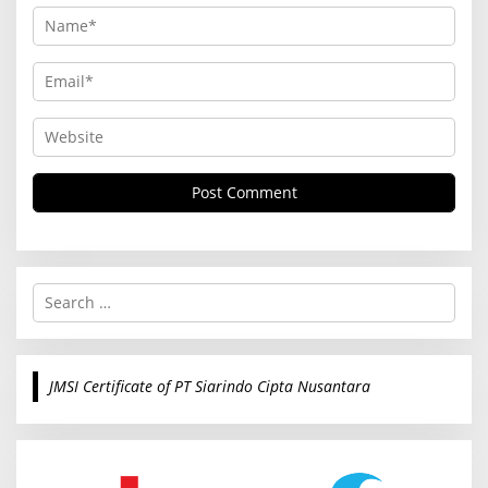
S
e
a
r
c
JMSI Certificate of PT Siarindo Cipta Nusantara
h
f
o
r
: