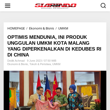
S
k
i
p
t
o
HOMEPAGE
/
Ekonomi & Bisnis
/
UMKM
O
c
P
o
OPTIMIS MENDUNIA, INI PRODUK
T
n
I
t
UNGGULAN UMKM KOTA MALANG
M
e
YANG DIPERKENALKAN DI KEDUBES RI
I
n
DI CHINA
S
t
M
Dedik Achmad
9 June 2023 / 07:50 WIB
E
Ekonomi & Bisnis
,
Tokoh & Peristiwa
,
UMKM
N
D
U
N
I
A
,
I
N
I