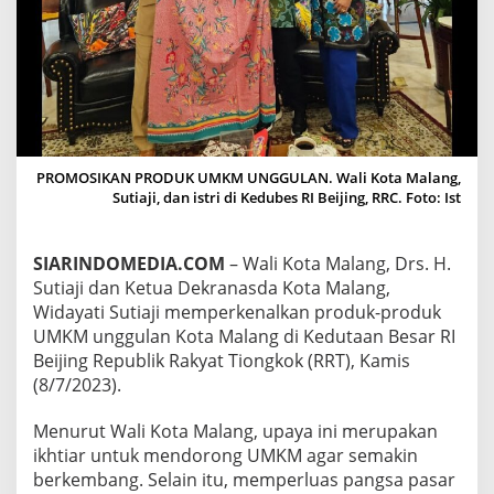
P
R
O
D
U
K
U
N
G
PROMOSIKAN PRODUK UMKM UNGGULAN. Wali Kota Malang,
G
Sutiaji, dan istri di Kedubes RI Beijing, RRC. Foto: Ist
U
L
A
SIARINDOMEDIA.COM
– Wali Kota Malang, Drs. H.
N
Sutiaji dan Ketua Dekranasda Kota Malang,
U
M
Widayati Sutiaji memperkenalkan produk-produk
K
UMKM unggulan Kota Malang di Kedutaan Besar RI
M
Beijing Republik Rakyat Tiongkok (RRT), Kamis
K
(8/7/2023).
O
T
A
Menurut Wali Kota Malang, upaya ini merupakan
M
ikhtiar untuk mendorong UMKM agar semakin
A
berkembang. Selain itu, memperluas pangsa pasar
L