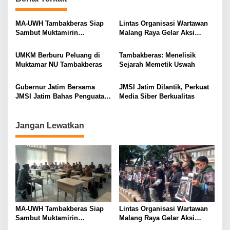
a
v
MA-UWH Tambakberas Siap
Lintas Organisasi Wartawan
Sambut Muktamirin
Malang Raya Gelar Aksi
i
Muktamar NU
Protes “Kami Bukan Londo
Ireng”
g
UMKM Berburu Peluang di
Tambakberas: Menelisik
Muktamar NU Tambakberas
Sejarah Memetik Uswah
a
t
Gubernur Jatim Bersama
JMSI Jatim Dilantik, Perkuat
i
JMSI Jatim Bahas Penguatan
Media Siber Berkualitas
Media Berkualitas
o
n
Jangan Lewatkan
MA-UWH Tambakberas Siap
Lintas Organisasi Wartawan
Sambut Muktamirin
Malang Raya Gelar Aksi
Muktamar NU
Protes “Kami Bukan Londo