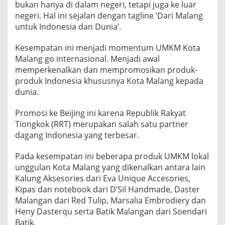
bukan hanya di dalam negeri, tetapi juga ke luar
A
negeri. Hal ini sejalan dengan tagline ‘Dari Malang
N
G
untuk Indonesia dan Dunia’.
Y
A
Kesempatan ini menjadi momentum UMKM Kota
N
Malang go internasional. Menjadi awal
G
memperkenalkan dan mempromosikan produk-
D
I
produk Indonesia khususnya Kota Malang kepada
P
dunia.
E
R
Promosi ke Beijing ini karena Republik Rakyat
K
Tiongkok (RRT) merupakan salah satu partner
E
N
dagang Indonesia yang terbesar.
A
L
Pada kesempatan ini beberapa produk UMKM lokal
K
unggulan Kota Malang yang dikenalkan antara lain
A
Kalung Aksesories dari Eva Unique Accesories,
N
D
Kipas dan notebook dari D’Sil Handmade, Daster
I
Malangan dari Red Tulip, Marsalia Embrodiery dan
K
Heny Dasterqu serta Batik Malangan dari Soendari
E
Batik.
D