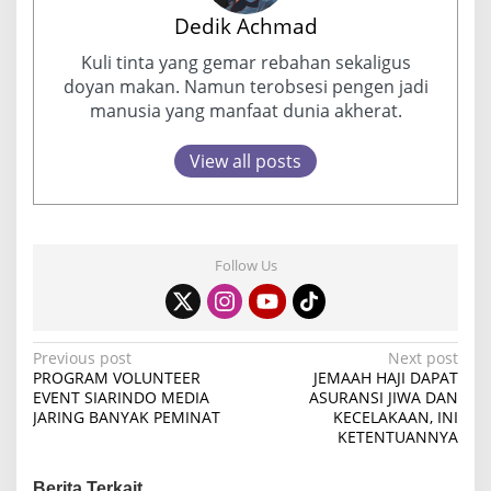
Dedik Achmad
Kuli tinta yang gemar rebahan sekaligus
doyan makan. Namun terobsesi pengen jadi
manusia yang manfaat dunia akherat.
View all posts
Follow Us
P
Previous post
Next post
PROGRAM VOLUNTEER
JEMAAH HAJI DAPAT
o
EVENT SIARINDO MEDIA
ASURANSI JIWA DAN
JARING BANYAK PEMINAT
KECELAKAAN, INI
s
KETENTUANNYA
t
n
Berita Terkait