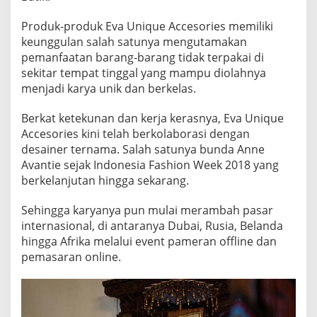
U
B
Produk-produk Eva Unique Accesories memiliki
E
keunggulan salah satunya mengutamakan
S
pemanfaatan barang-barang tidak terpakai di
R
sekitar tempat tinggal yang mampu diolahnya
I
D
menjadi karya unik dan berkelas.
I
C
Berkat ketekunan dan kerja kerasnya, Eva Unique
H
Accesories kini telah berkolaborasi dengan
I
desainer ternama. Salah satunya bunda Anne
N
A
Avantie sejak Indonesia Fashion Week 2018 yang
berkelanjutan hingga sekarang.
Sehingga karyanya pun mulai merambah pasar
internasional, di antaranya Dubai, Rusia, Belanda
hingga Afrika melalui event pameran offline dan
pemasaran online.