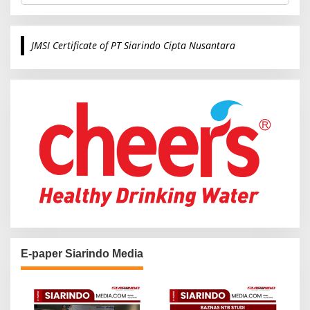
a
r
c
JMSI Certificate of PT Siarindo Cipta Nusantara
h
f
o
r
:
E-paper Siarindo Media