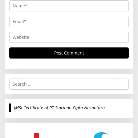
S
e
a
r
c
JMSI Certificate of PT Siarindo Cipta Nusantara
h
f
o
r
: