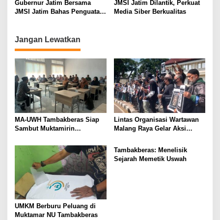
i
Gubernur Jatim Bersama
JMSI Jatim Dilantik, Perkuat
JMSI Jatim Bahas Penguatan
Media Siber Berkualitas
o
Media Berkualitas
n
Jangan Lewatkan
MA-UWH Tambakberas Siap
Lintas Organisasi Wartawan
Sambut Muktamirin
Malang Raya Gelar Aksi
Muktamar NU
Protes “Kami Bukan Londo
Ireng”
Tambakberas: Menelisik
Sejarah Memetik Uswah
UMKM Berburu Peluang di
Muktamar NU Tambakberas