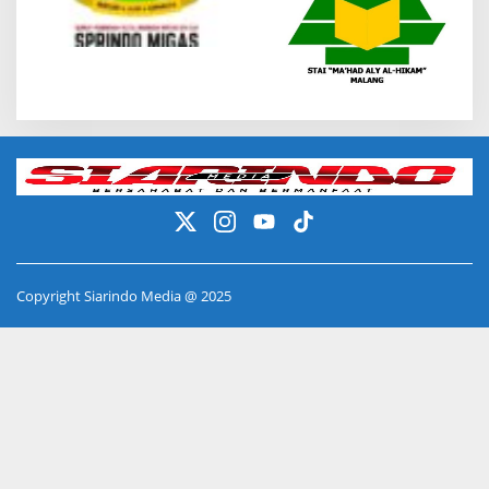
Copyright Siarindo Media @ 2025