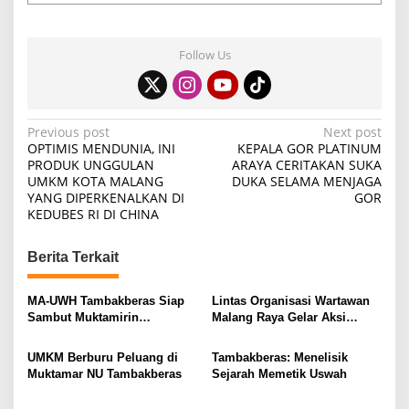
Follow Us
P
Previous post
Next post
OPTIMIS MENDUNIA, INI
KEPALA GOR PLATINUM
o
PRODUK UNGGULAN
ARAYA CERITAKAN SUKA
UMKM KOTA MALANG
DUKA SELAMA MENJAGA
s
YANG DIPERKENALKAN DI
GOR
t
KEDUBES RI DI CHINA
n
Berita Terkait
a
v
MA-UWH Tambakberas Siap
Lintas Organisasi Wartawan
i
Sambut Muktamirin
Malang Raya Gelar Aksi
Muktamar NU
Protes “Kami Bukan Londo
g
Ireng”
UMKM Berburu Peluang di
Tambakberas: Menelisik
a
Muktamar NU Tambakberas
Sejarah Memetik Uswah
t