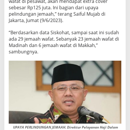
wafat di pesawat, akan mendapat extra cover
K
sebesar Rp125 juta. Ini bagian dari upaya
E
pelindungan jemaah,” terang Saiful Mujab di
T
E
Jakarta, Jumat (9/6/2023).
N
T
“Berdasarkan data Siskohat, sampai saat ini sudah
U
ada 29 jemaah wafat. Sebanyak 23 jemaah wafat di
A
Madinah dan 6 jemaah wafat di Makkah,”
N
N
sambungnya.
Y
A
UPAYA PERLINDUNGAN JEMAAH. Direktur Pelayanan Haji Dalam