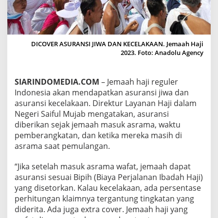
A
N
S
I
J
DICOVER ASURANSI JIWA DAN KECELAKAAN. Jemaah Haji
I
2023. Foto: Anadolu Agency
W
A
D
SIARINDOMEDIA.COM
– Jemaah haji reguler
A
Indonesia akan mendapatkan asuransi jiwa dan
N
K
asuransi kecelakaan. Direktur Layanan Haji dalam
E
Negeri Saiful Mujab mengatakan, asuransi
C
diberikan sejak jemaah masuk asrama, waktu
E
pemberangkatan, dan ketika mereka masih di
L
A
asrama saat pemulangan.
K
A
“Jika setelah masuk asrama wafat, jemaah dapat
A
asuransi sesuai Bipih (Biaya Perjalanan Ibadah Haji)
N
yang disetorkan. Kalau kecelakaan, ada persentase
,
I
perhitungan klaimnya tergantung tingkatan yang
N
diderita. Ada juga extra cover. Jemaah haji yang
I